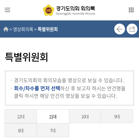
본문으로 바로가기
메인메뉴 바로가기
> 영상회의록 >
특별위원회
전
자
회
의
특별위원회
록
영
경기도의회의 회의모습을 영상으로 보실 수 있습니다.
상
회수/차수를 먼저 선택
하신 후 보고자 하시는 안건명을
회
클릭 하시면 해당 안건의 영상을 보실 수 있습니다.
의
록
12대
11대
10대
9대
인
터
8대
7대
넷