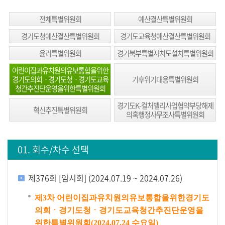
생
방
전체특별위원회
예산결산특별위원회
송
경기도청예산결산특별위원회
경기도교육청예산결산특별위원회
생
윤리특별위원회
경기북부특별자치도설치특별위원회
방
어린이집과유치원의유보통합을위한
송
경기도의회ㆍ경기도청ㆍ경기도교육
기후위기대응특별위원회
청간추진단운영을위한특별위원회
일
정
경기도K-컬처밸리사업협약부당해제
혁신추진특별위원회
의혹행정사무조사특별위원회
생
방
01. 회수/차수 선택
송
보
기
제376회 [임시회] (2024.07.19 ~ 2024.07.26)
회
제3차 어린이집과유치원의유보통합을위한경기도
의
의회ㆍ경기도청ㆍ경기도교육청간추진단운영을
록
위한특별위원회(2024.07.24 수요일)