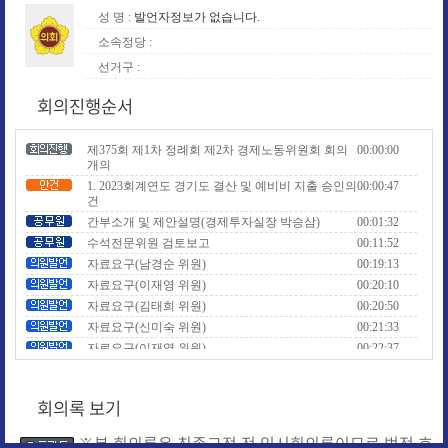
성 명 :
발언자정보가 없습니다.
소속정당 :
선거구 :
회의진행순서
제375회 제1차 정례회 제2차 경제노동위원회 회의
00:00:00
개의
1. 2023회계연도 경기도 결산 및 예비비 지출 승인의
00:00:47
건
간부소개 및 제안설명(경제투자실장 박승삼)
00:01:32
수석전문위원 검토보고
00:11:52
자료요구(남경순 위원)
00:19:13
자료요구(이재영 위원)
00:20:10
자료요구(김태희 위원)
00:20:50
자료요구(신미숙 위원)
00:21:33
자료요구(이재영 위원)
00:22:37
자료요구(신미숙 위원)
00:22:53
질의답변(이병길 위원)
00:23:51
회의록 보기
질의답변(김태희 위원)
00:38:17
질의답변(신미숙 위원)
00:50:14
※본 회의록은 최종교정 전 임시회의록이므로 법적 효