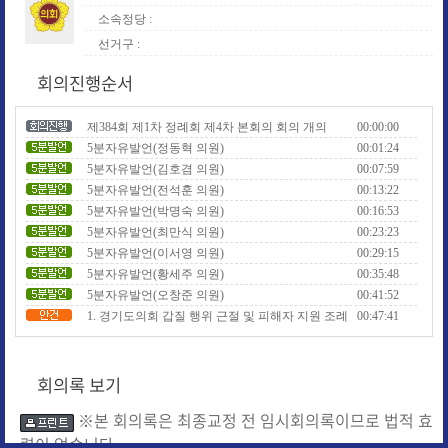
소속정당 :
선거구 :
회의진행순서
제384회 제1차 정례회 제4차 본회의 회의 개의
00:00:00
5분자유발언(정동혁 의원)
00:01:24
5분자유발언(김호겸 의원)
00:07:59
5분자유발언(전석훈 의원)
00:13:22
5분자유발언(박명숙 의원)
00:16:53
5분자유발언(최만식 의원)
00:23:23
5분자유발언(이서영 의원)
00:29:15
5분자유발언(황세주 의원)
00:35:48
5분자유발언(오창준 의원)
00:41:52
1. 경기도의회 갑질 행위 근절 및 피해자 지원 조례
00:47:41
일부개정조례안
2. 경기도의회 지역상담소 설치ㆍ운영 조례 일부개
정조례안
3. 경기도 공론화 추진에 관한 조례 일부개정조례안
회의록 보기
4. 경기도 민관협치 활성화를 위한 기본 조례 일부개
정조례안
※본 회의록은 최종교정 전 임시회의록이므로 법적 효
5. 경기도민 행복 증진 조례 일부개정조례안
6. 경기도 공영방송 설치 및 운영 조례 폐지조례안
력이 없습니다