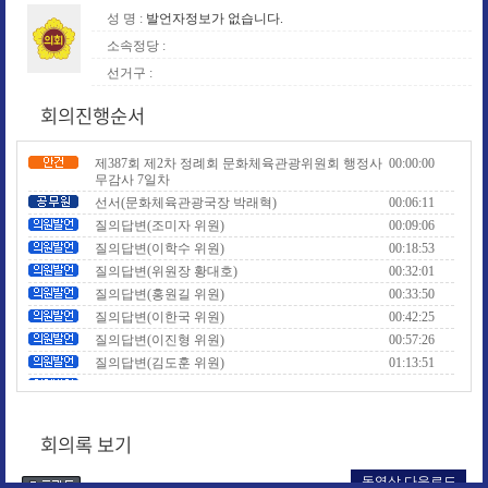
성 명 :
발언자정보가 없습니다.
소속정당 :
선거구 :
회의진행순서
제387회 제2차 정례회 문화체육관광위원회 행정사
00:00:00
무감사 7일차
선서(문화체육관광국장 박래혁)
00:06:11
질의답변(조미자 위원)
00:09:06
질의답변(이학수 위원)
00:18:53
질의답변(위원장 황대호)
00:32:01
질의답변(홍원길 위원)
00:33:50
질의답변(이한국 위원)
00:42:25
질의답변(이진형 위원)
00:57:26
질의답변(김도훈 위원)
01:13:51
질의답변(오석규 위원)
01:22:41
질의답변(윤재영 위원)
01:41:59
질의답변(조희선 위원)
01:54:37
회의록 보기
질의답변(정동혁 위원)
02:04:32
자료요구(조미자 위원)
02:14:19
동영상 다운로드