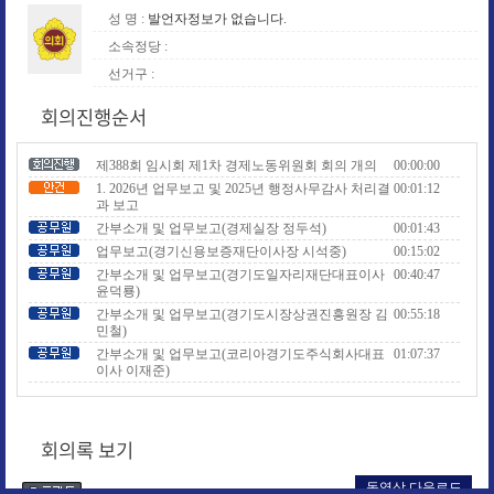
성 명 :
발언자정보가 없습니다.
소속정당 :
선거구 :
회의진행순서
제388회 임시회 제1차 경제노동위원회 회의 개의
00:00:00
1. 2026년 업무보고 및 2025년 행정사무감사 처리결
00:01:12
과 보고
간부소개 및 업무보고(경제실장 정두석)
00:01:43
업무보고(경기신용보증재단이사장 시석중)
00:15:02
간부소개 및 업무보고(경기도일자리재단대표이사
00:40:47
윤덕룡)
간부소개 및 업무보고(경기도시장상권진흥원장 김
00:55:18
민철)
간부소개 및 업무보고(코리아경기도주식회사대표
01:07:37
이사 이재준)
간부소개 및 업무보고(킨텍스대표이사 이민우)
01:19:18
간부소개 및 업무보고(경기도경제과학진흥원장 김
01:32:18
현곤)
회의록 보기
자료요구(김재균 위원)
01:38:35
자료요구(남경순 위원)
01:38:58
동영상 다운로드