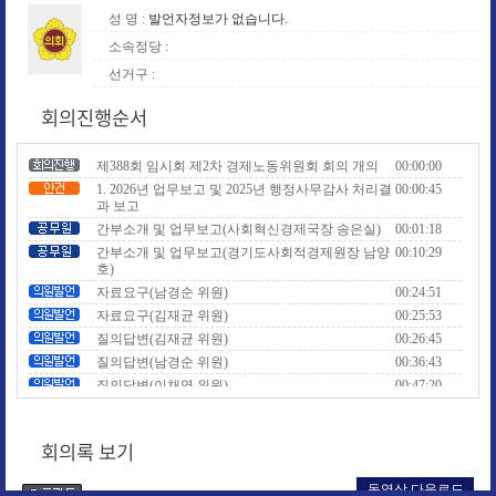
성 명 :
발언자정보가 없습니다.
소속정당 :
선거구 :
회의진행순서
제388회 임시회 제2차 경제노동위원회 회의 개의
00:00:00
1. 2026년 업무보고 및 2025년 행정사무감사 처리결
00:00:45
과 보고
간부소개 및 업무보고(사회혁신경제국장 송은실)
00:01:18
간부소개 및 업무보고(경기도사회적경제원장 남양
00:10:29
호)
자료요구(남경순 위원)
00:24:51
자료요구(김재균 위원)
00:25:53
질의답변(김재균 위원)
00:26:45
질의답변(남경순 위원)
00:36:43
질의답변(이채영 위원)
00:47:20
질의답변(이재영 위원)
00:58:03
질의답변(이용호 위원)
01:03:24
회의록 보기
질의답변(남경순 위원)
01:18:50
질의답변(위원장 고은정)
01:20:15
동영상 다운로드