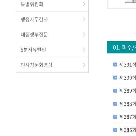
특별위원회
행정사무감사
대집행부질문
01. 회수
5분자유발언
제391회 
인사청문회영상
제390회 
제389회 
제388회 
제387회 
제386회 