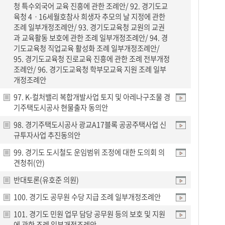
청 특수외국어 교육 진흥에 관한 조례안/ 92. 경기도교
육청 4ㆍ16세월호참사 희생자 추모의 날 지정에 관한
조례 일부개정조례안/ 93. 경기도교육청 교원의 교권
과 교육활동 보호에 관한 조례 일부개정조례안/ 94. 경
기도교육청 직업교육 활성화 조례 일부개정조례안/
95. 경기도교육청 진로교육 진흥에 관한 조례 전부개정
조례안/ 96. 경기도교육청 학부모교육 지원 조례 일부
개정조례안
97. K-컬처밸리 복합개발사업 토지 및 아레나구조물 경
기주택도시공사 현물출자 동의안
98. 경기주택도시공사 광교A17블록 공공주택사업 신
규투자사업 추진동의안
99. 경기도 도시철도 운임범위 조정에 대한 도의회 의
견청취(안)
반대토론(유호준 의원)
100. 경기도 공무원 수당 지급 조례 일부개정조례안
101. 경기도 민원 업무 담당 공무원 등의 보호 및 지원
에 관한 조례 일부개정조례안