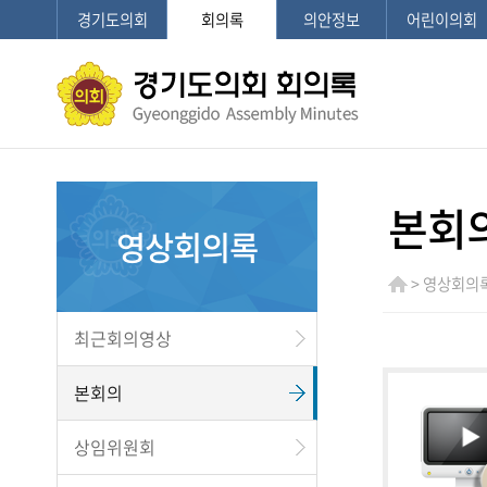
경기도의회
회의록
의안정보
어린이의회
본회
영상회의록
> 영상회의록
최근회의영상
본회의
상임위원회