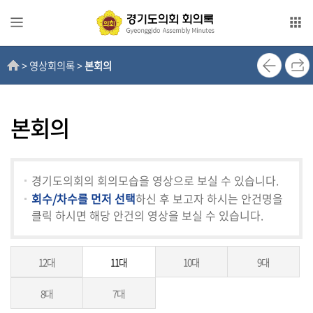
본문으로 바로가기
메인메뉴 바로가기
> 영상회의록 >
본회의
전
자
회
의
본회의
록
영
경기도의회의 회의모습을 영상으로 보실 수 있습니다.
상
회수/차수를 먼저 선택
하신 후 보고자 하시는 안건명을
회
클릭 하시면 해당 안건의 영상을 보실 수 있습니다.
의
록
12대
11대
10대
9대
인
터
8대
7대
넷