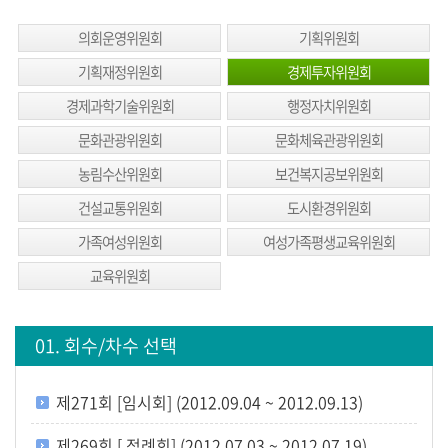
생
방
의회운영위원회
기획위원회
송
기획재정위원회
경제투자위원회
생
경제과학기술위원회
행정자치위원회
방
문화관광위원회
문화체육관광위원회
송
농림수산위원회
보건복지공보위원회
일
정
건설교통위원회
도시환경위원회
가족여성위원회
여성가족평생교육위원회
생
방
교육위원회
송
보
01. 회수/차수 선택
기
회
제271회 [임시회] (2012.09.04 ~ 2012.09.13)
의
록
제269회 [ 정례회] (2012.07.03 ~ 2012.07.19)