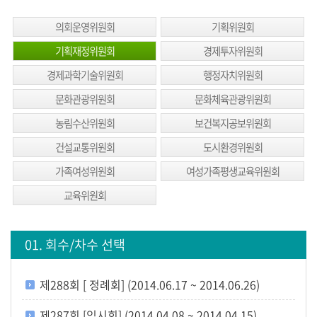
생
방
의회운영위원회
기획위원회
송
기획재정위원회
경제투자위원회
생
경제과학기술위원회
행정자치위원회
방
문화관광위원회
문화체육관광위원회
송
농림수산위원회
보건복지공보위원회
일
정
건설교통위원회
도시환경위원회
가족여성위원회
여성가족평생교육위원회
생
방
교육위원회
송
보
01. 회수/차수 선택
기
회
제288회 [ 정례회] (2014.06.17 ~ 2014.06.26)
의
록
제287회 [임시회] (2014.04.08 ~ 2014.04.15)