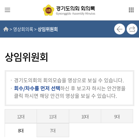
본문으로 바로가기
메인메뉴 바로가기
> 영상회의록 >
상임위원회
전
자
회
의
상임위원회
록
영
경기도의회의 회의모습을 영상으로 보실 수 있습니다.
상
회수/차수를 먼저 선택
하신 후 보고자 하시는 안건명을
회
클릭 하시면 해당 안건의 영상을 보실 수 있습니다.
의
록
12대
11대
10대
9대
인
터
8대
7대
넷