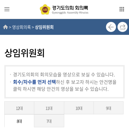
본문으로 바로가기
메인메뉴 바로가기
> 영상회의록 >
상임위원회
전
자
회
의
상임위원회
록
영
경기도의회의 회의모습을 영상으로 보실 수 있습니다.
상
회수/차수를 먼저 선택
하신 후 보고자 하시는 안건명을
회
클릭 하시면 해당 안건의 영상을 보실 수 있습니다.
의
록
12대
11대
10대
9대
인
터
8대
7대
넷