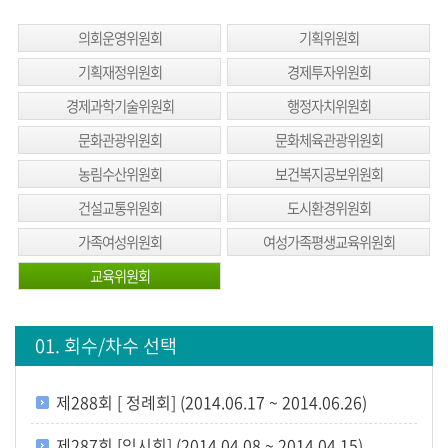
생
방
의회운영위원회
기획위원회
송
기획재정위원회
경제투자위원회
생
경제과학기술위원회
행정자치위원회
방
문화관광위원회
문화체육관광위원회
송
농림수산위원회
보건복지공보위원회
일
정
건설교통위원회
도시환경위원회
가족여성위원회
여성가족평생교육위원회
생
방
교육위원회
송
보
01. 회수/차수 선택
기
회
제288회 [ 정례회] (2014.06.17 ~ 2014.06.26)
의
록
제287회 [임시회] (2014.04.08 ~ 2014.04.15)