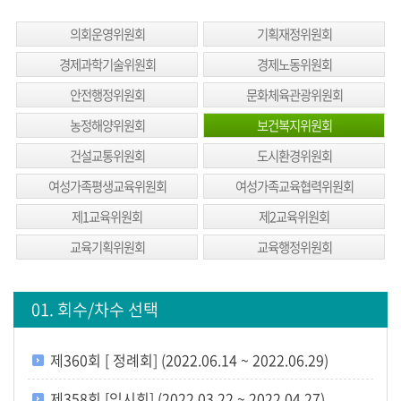
생
방
의회운영위원회
기획재정위원회
송
경제과학기술위원회
경제노동위원회
생
안전행정위원회
문화체육관광위원회
방
농정해양위원회
보건복지위원회
송
건설교통위원회
도시환경위원회
일
정
여성가족평생교육위원회
여성가족교육협력위원회
제1교육위원회
제2교육위원회
생
방
교육기획위원회
교육행정위원회
송
보
01. 회수/차수 선택
기
회
제360회 [ 정례회] (2022.06.14 ~ 2022.06.29)
의
록
제358회 [임시회] (2022.03.22 ~ 2022.04.27)