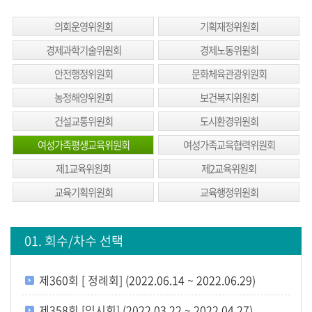
생
방
의회운영위원회
기획재정위원회
송
경제과학기술위원회
경제노동위원회
생
안전행정위원회
문화체육관광위원회
방
농정해양위원회
보건복지위원회
송
건설교통위원회
도시환경위원회
일
정
여성가족평생교육위원회
여성가족교육협력위원회
제1교육위원회
제2교육위원회
생
방
교육기획위원회
교육행정위원회
송
보
01. 회수/차수 선택
기
회
제360회 [ 정례회] (2022.06.14 ~ 2022.06.29)
의
록
제358회 [임시회] (2022.03.22 ~ 2022.04.27)