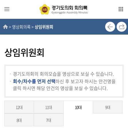
본문으로 바로가기
메인메뉴 바로가기
> 영상회의록 >
상임위원회
전
자
회
의
상임위원회
록
영
경기도의회의 회의모습을 영상으로 보실 수 있습니다.
상
회수/차수를 먼저 선택
하신 후 보고자 하시는 안건명을
회
클릭 하시면 해당 안건의 영상을 보실 수 있습니다.
의
록
12대
11대
10대
9대
인
터
8대
7대
넷