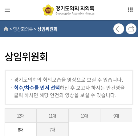
본문으로 바로가기
메인메뉴 바로가기
> 영상회의록 >
상임위원회
전
자
회
의
상임위원회
록
영
경기도의회의 회의모습을 영상으로 보실 수 있습니다.
상
회수/차수를 먼저 선택
하신 후 보고자 하시는 안건명을
회
클릭 하시면 해당 안건의 영상을 보실 수 있습니다.
의
록
12대
11대
10대
9대
인
터
8대
7대
넷