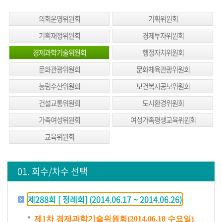
생
방
의회운영위원회
기획위원회
송
기획재정위원회
경제투자위원회
생
경제과학기술위원회
행정자치위원회
방
문화관광위원회
문화체육관광위원회
송
농림수산위원회
보건복지공보위원회
일
정
건설교통위원회
도시환경위원회
가족여성위원회
여성가족평생교육위원회
생
방
교육위원회
송
보
01. 회수/차수 선택
기
회
제288회 [ 정례회] (2014.06.17 ~ 2014.06.26)
의
록
제1차 경제과학기술위원회(2014.06.18 수요일)