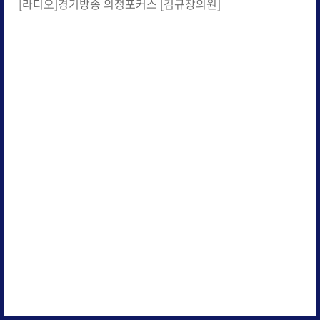
[라디오]경기방송 의정포커스 [김규창의원]