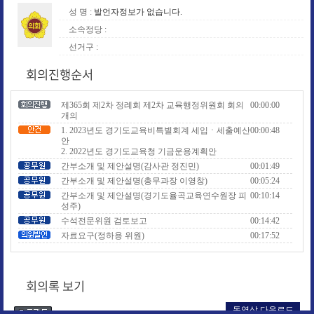
성 명 :
발언자정보가 없습니다.
소속정당 :
선거구 :
회의진행순서
제365회 제2차 정례회 제2차 교육행정위원회 회의
00:00:00
개의
1. 2023년도 경기도교육비특별회계 세입ㆍ세출예산
00:00:48
안
2. 2022년도 경기도교육청 기금운용계획안
간부소개 및 제안설명(감사관 정진민)
00:01:49
간부소개 및 제안설명(총무과장 이영창)
00:05:24
간부소개 및 제안설명(경기도율곡교육연수원장 피
00:10:14
성주)
수석전문위원 검토보고
00:14:42
자료요구(정하용 위원)
00:17:52
자료요구(안광률 위원)
00:18:33
자료요구(이자형 위원)
00:19:27
자료요구(이은주(구리2) 위원)
00:19:47
회의록 보기
질의답변(김일중 위원)
00:21:12
질의답변(정하용 위원)
00:27:54
동영상 다운로드