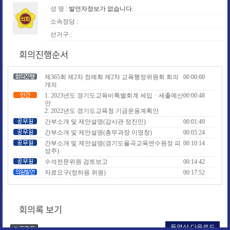
성 명 :
발언자정보가 없습니다.
소속정당 :
선거구 :
회의진행순서
제365회 제2차 정례회 제2차 교육행정위원회 회의
00:00:00
개의
1. 2023년도 경기도교육비특별회계 세입ㆍ세출예산
00:00:48
안
2. 2022년도 경기도교육청 기금운용계획안
간부소개 및 제안설명(감사관 정진민)
00:01:49
간부소개 및 제안설명(총무과장 이영창)
00:05:24
간부소개 및 제안설명(경기도율곡교육연수원장 피
00:10:14
성주)
수석전문위원 검토보고
00:14:42
자료요구(정하용 위원)
00:17:52
자료요구(안광률 위원)
00:18:33
자료요구(이자형 위원)
00:19:27
자료요구(이은주(구리2) 위원)
00:19:47
회의록 보기
질의답변(김일중 위원)
00:21:12
질의답변(정하용 위원)
00:27:54
동영상 다운로드