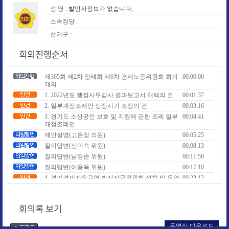
성 명 :
발언자정보가 없습니다.
소속정당 :
선거구 :
회의진행순서
제365회 제2차 정례회 제6차 경제노동위원회 회의
00:00:00
개의
1. 2022년도 행정사무감사 결과보고서 채택의 건
00:01:37
2. 일부개정조례안 상정시기 조정의 건
00:03:16
3. 경기도 소상공인 보호 및 지원에 관한 조례 일부
00:04:41
개정조례안
제안설명(고은정 의원)
00:05:25
질의답변(신미숙 위원)
00:08:13
질의답변(남경순 위원)
00:11:56
질의답변(이용욱 위원)
00:17:10
4. 경기경제자유구역 발전자문위원회 설치 및 운영
00:23:12
조례안
제안설명(서현옥 의원)
00:23:39
회의록 보기
질의답변(이용욱 위원)
00:25:50
질의답변(신미숙 위원)
00:28:59
동영상 다운로드
질의답변(남경순 위원)
00:33:00