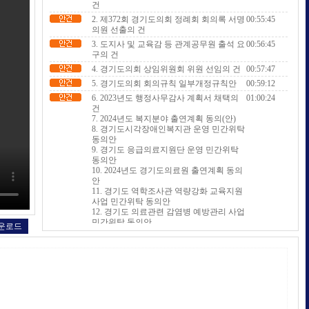
건
2. 제372회 경기도의회 정례회 회의록 서명
00:55:45
의원 선출의 건
3. 도지사 및 교육감 등 관계공무원 출석 요
00:56:45
구의 건
4. 경기도의회 상임위원회 위원 선임의 건
00:57:47
5. 경기도의회 회의규칙 일부개정규칙안
00:59:12
6. 2023년도 행정사무감사 계획서 채택의
01:00:24
건
7. 2024년도 복지분야 출연계획 동의(안)
8. 경기도시각장애인복지관 운영 민간위탁
동의안
9. 경기도 응급의료지원단 운영 민간위탁
동의안
10. 2024년도 경기도의료원 출연계획 동의
안
11. 경기도 역학조사관 역량강화 교육지원
사업 민간위탁 동의안
12. 경기도 의료관련 감염병 예방관리 사업
민간위탁 동의안
운로드
13. 경기도 한방난임사업 지원 사무의 민간
위탁 동의안
14. 경기도 선배시민 지원 조례안
15. 경기도 예방접종 지원에 관한 조례안
16. 경기도의료원 설립 및 운영 조례 일부
개정조례안
17. 경기도 노후준비지원센터 설치 및 운영
에 관한 조례안