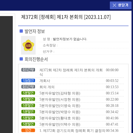
제372회 [정례회] 제1차 본회의 [2023.11.07]
발언자 정보
성 명 :
발언자정보가 없습니다.
소속정당 :
선거구 :
회의진행순서
제372회 제2차 정례회 제1차 본회의 개회
00:00:00
식
개회사
00:03:52
회의 개의
00:13:53
5분자유발언(김태형 의원)
00:15:14
5분자유발언(서정현 의원)
00:22:00
5분자유발언(이병숙 의원)
00:28:18
5분자유발언(박명수 의원)
00:34:42
5분자유발언(황대호 의원)
00:41:06
5분자유발언(이택수 의원)
00:47:41
1. 제372회 경기도의회 정례회 회기 결정의
00:54:36