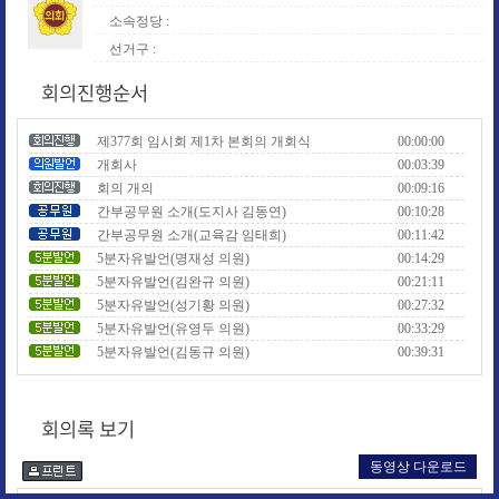
소속정당 :
선거구 :
회의진행순서
제377회 임시회 제1차 본회의 개회식
00:00:00
개회사
00:03:39
회의 개의
00:09:16
간부공무원 소개(도지사 김동연)
00:10:28
간부공무원 소개(교육감 임태희)
00:11:42
5분자유발언(명재성 의원)
00:14:29
5분자유발언(김완규 의원)
00:21:11
5분자유발언(성기황 의원)
00:27:32
5분자유발언(유영두 의원)
00:33:29
5분자유발언(김동규 의원)
00:39:31
5분자유발언(이채영 의원)
00:48:36
1. 제377회 경기도의회 임시회 회기 결정의 건
00:54:15
회의록 보기
2. 제377회 경기도의회 임시회 회의록 서명의원 선
00:55:23
출의 건
3. 도지사 및 교육감 등 관계공무원 출석 요구의 건
00:56:58
동영상 다운로드
4. 2024년도 제1회 경기도 추가경정예산안 제안설명
00:57:45