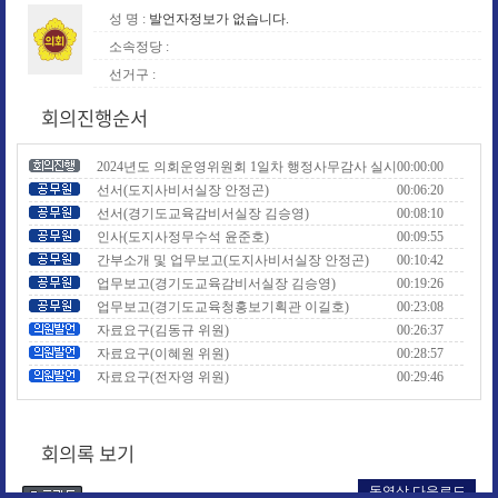
성 명 :
발언자정보가 없습니다.
소속정당 :
선거구 :
회의진행순서
2024년도 의회운영위원회 1일차 행정사무감사 실시
00:00:00
선서(도지사비서실장 안정곤)
00:06:20
선서(경기도교육감비서실장 김승영)
00:08:10
인사(도지사정무수석 윤준호)
00:09:55
간부소개 및 업무보고(도지사비서실장 안정곤)
00:10:42
업무보고(경기도교육감비서실장 김승영)
00:19:26
업무보고(경기도교육청홍보기획관 이길호)
00:23:08
자료요구(김동규 위원)
00:26:37
자료요구(이혜원 위원)
00:28:57
자료요구(전자영 위원)
00:29:46
자료요구(오창준 위원)
00:31:15
자료요구(김태희 위원)
00:31:53
회의록 보기
자료요구(김정호 위원)
00:34:52
자료요구(이경혜 위원)
00:35:43
동영상 다운로드
자료요구(이은주 위원)
00:37:50