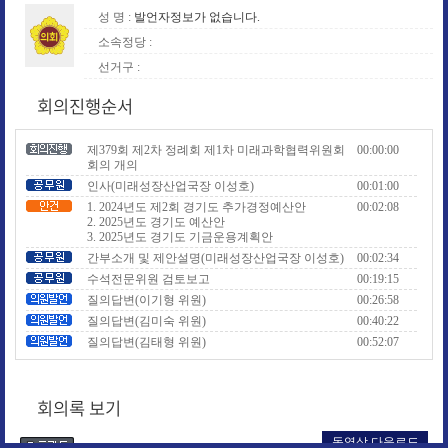
성 명 :
발언자정보가 없습니다.
소속정당 :
선거구 :
회의진행순서
제379회 제2차 정례회 제1차 미래과학협력위원회
00:00:00
회의 개의
인사(미래성장산업국장 이성호)
00:01:00
1. 2024년도 제2회 경기도 추가경정예산안
00:02:08
2. 2025년도 경기도 예산안
3. 2025년도 경기도 기금운용계획안
간부소개 및 제안설명(미래성장산업국장 이성호)
00:02:34
수석전문위원 검토보고
00:19:15
질의답변(이기형 위원)
00:26:58
질의답변(김미숙 위원)
00:40:22
질의답변(김태형 위원)
00:52:07
질의답변(심홍순 위원)
01:09:28
질의답변(김철진 위원)
01:18:58
회의록 보기
질의답변(윤충식 위원)
01:31:11
질의답변(전석훈 위원)
01:48:03
동영상 다운로드
질의답변(김상곤 위원)
01:54:28