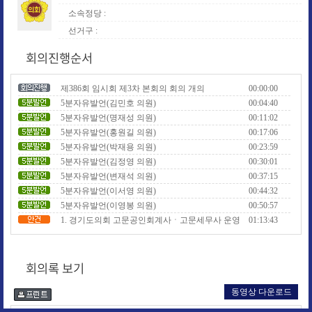
소속정당 :
선거구 :
회의진행순서
제386회 임시회 제3차 본회의 회의 개의
00:00:00
5분자유발언(김민호 의원)
00:04:40
5분자유발언(명재성 의원)
00:11:02
5분자유발언(홍원길 의원)
00:17:06
5분자유발언(박재용 의원)
00:23:59
5분자유발언(김정영 의원)
00:30:01
5분자유발언(변재석 의원)
00:37:15
5분자유발언(이서영 의원)
00:44:32
5분자유발언(이영봉 의원)
00:50:57
1. 경기도의회 고문공인회계사ㆍ고문세무사 운영
01:13:43
조례 일부개정조례안
2. 경기도의회 의원 소송비용 지원에 관한 조례 일부
개정조례안
3. 경기도의회 인사청문회 조례 일부개정조례안
회의록 보기
4. 경기도의회 공무원 복무 조례 일부개정조례안
5. 경기도의회 회의규칙 일부개정규칙안
동영상 다운로드
6. 경기도의회 위원회 구성ㆍ운영 조례 일부개정조
례안