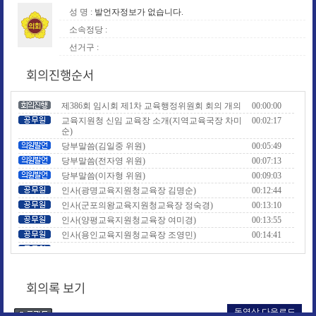
성 명 :
발언자정보가 없습니다.
소속정당 :
선거구 :
회의진행순서
제386회 임시회 제1차 교육행정위원회 회의 개의
00:00:00
교육지원청 신임 교육장 소개(지역교육국장 차미
00:02:17
순)
당부말씀(김일중 위원)
00:05:49
당부말씀(전자영 위원)
00:07:13
당부말씀(이자형 위원)
00:09:03
인사(광명교육지원청교육장 김명순)
00:12:44
인사(군포의왕교육지원청교육장 정숙경)
00:13:10
인사(양평교육지원청교육장 여미경)
00:13:55
인사(용인교육지원청교육장 조영민)
00:14:41
인사(김포교육지원청교육장 한혜주)
00:16:15
인사(의정부교육지원청교육장 서권호)
00:17:09
인사(가평교육지원청교육장 이정임)
00:17:43
회의록 보기
인사(경기도교육청북부연수원장 송준호)
00:19:32
인사(경기도교육청국제교육원장 박숙열)
00:20:46
동영상 다운로드