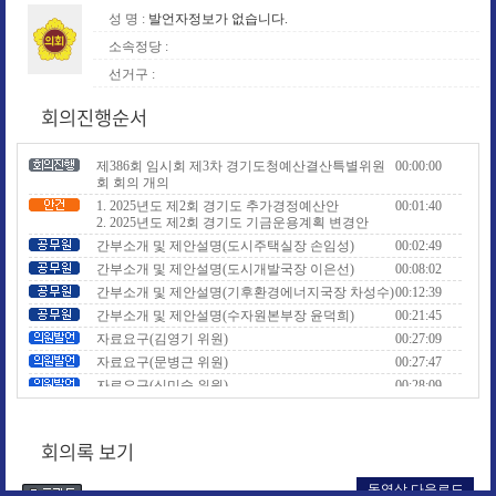
성 명 :
발언자정보가 없습니다.
소속정당 :
선거구 :
회의진행순서
제386회 임시회 제3차 경기도청예산결산특별위원
00:00:00
회 회의 개의
1. 2025년도 제2회 경기도 추가경정예산안
00:01:40
2. 2025년도 제2회 경기도 기금운용계획 변경안
간부소개 및 제안설명(도시주택실장 손임성)
00:02:49
간부소개 및 제안설명(도시개발국장 이은선)
00:08:02
간부소개 및 제안설명(기후환경에너지국장 차성수)
00:12:39
간부소개 및 제안설명(수자원본부장 윤덕희)
00:21:45
자료요구(김영기 위원)
00:27:09
자료요구(문병근 위원)
00:27:47
자료요구(신미숙 위원)
00:28:09
자료요구(전석훈 위원)
00:29:03
질의답변(김창식 위원)
00:30:17
회의록 보기
질의답변(김영기 위원)
00:36:29
질의답변(신미숙 위원)
00:41:49
동영상 다운로드