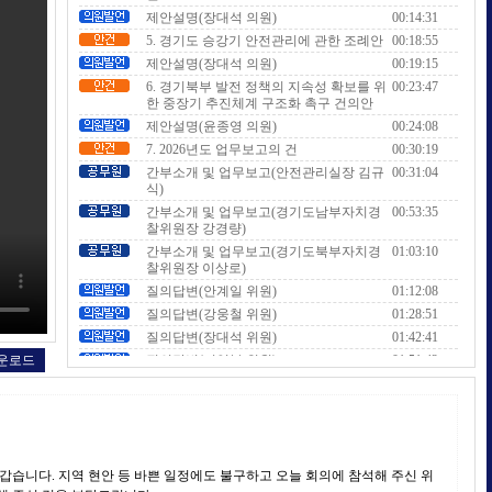
제안설명(장대석 의원)
00:14:31
5. 경기도 승강기 안전관리에 관한 조례안
00:18:55
제안설명(장대석 의원)
00:19:15
6. 경기북부 발전 정책의 지속성 확보를 위
00:23:47
한 중장기 추진체계 구조화 촉구 건의안
제안설명(윤종영 의원)
00:24:08
7. 2026년도 업무보고의 건
00:30:19
간부소개 및 업무보고(안전관리실장 김규
00:31:04
식)
간부소개 및 업무보고(경기도남부자치경
00:53:35
찰위원장 강경량)
간부소개 및 업무보고(경기도북부자치경
01:03:10
찰위원장 이상로)
질의답변(안계일 위원)
01:12:08
질의답변(강웅철 위원)
01:28:51
질의답변(장대석 위원)
01:42:41
운로드
질의답변(이영봉 위원)
01:51:42
질의답변(이영희 위원)
02:03:30
질의답변(윤성근 위원)
02:15:16
질의답변(유경현 위원)
02:24:03
질의답변(위원장 임상오)
02:33:34
습니다. 지역 현안 등 바쁜 일정에도 불구하고 오늘 회의에 참석해 주신 위
질의답변(김규창 위원)
02:41:28