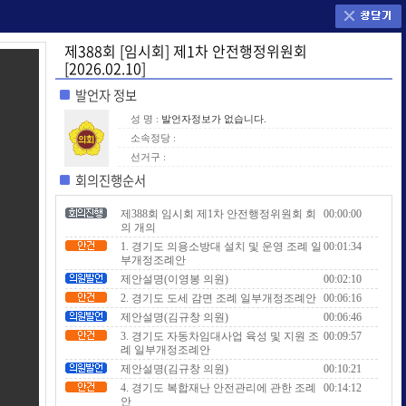
제388회 [임시회] 제1차 안전행정위원회
[2026.02.10]
발언자 정보
성 명 :
발언자정보가 없습니다.
소속정당 :
선거구 :
회의진행순서
제388회 임시회 제1차 안전행정위원회 회
00:00:00
의 개의
1. 경기도 의용소방대 설치 및 운영 조례 일
00:01:34
부개정조례안
제안설명(이영봉 의원)
00:02:10
2. 경기도 도세 감면 조례 일부개정조례안
00:06:16
제안설명(김규창 의원)
00:06:46
3. 경기도 자동차임대사업 육성 및 지원 조
00:09:57
례 일부개정조례안
제안설명(김규창 의원)
00:10:21
4. 경기도 복합재난 안전관리에 관한 조례
00:14:12
안