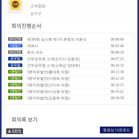
소속정당 :
선거구 :
회의진행순서
제389회 임시회 제1차 본회의 개회식
00:00:00
개회사
00:03:40
회의 개의
00:06:19
간부공무원 소개(도지사 김동연)
00:07:25
간부공무원 소개(교육감 임태희)
00:10:32
5분자유발언(황대호 의원)
00:15:38
5분자유발언(이영희 의원)
00:22:29
5분자유발언(신미숙 의원)
00:28:55
5분자유발언(이상원 의원)
00:35:02
5분자유발언(김동희 의원)
00:39:58
5분자유발언(유종상 의원)
00:46:05
5분자유발언(심홍순 의원)
00:54:19
회의록 보기
1. 제389회 경기도의회 임시회 회기 결정의 건
01:01:33
2. 제389회 경기도의회 임시회 회의록 서명의원 선
01:02:33
출의 건
동영상 다운로드
3. 휴회 결의의 건
01:03:28