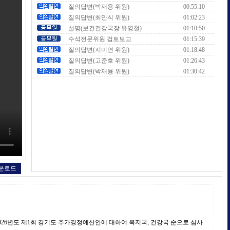
질의답변(박재용 위원)
00:55:10
질의답변(최만식 위원)
01:02:23
설명(보건건강국장 유영철)
01:10:50
수석전문위원 검토보고
01:15:39
질의답변(지미연 위원)
01:18:48
질의답변(고준호 위원)
01:26:43
질의답변(박재용 위원)
01:30:42
운로드
26년도 제1회 경기도 추가경정예산안에 대하여 복지국, 건강국 순으로 심사