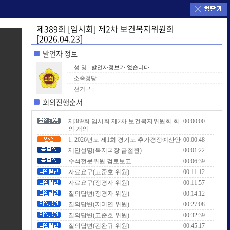
제389회 [임시회] 제2차 보건복지위원회
[2026.04.23]
발언자 정보
성 명 :
발언자정보가 없습니다.
소속정당 :
선거구 :
회의진행순서
제389회 임시회 제2차 보건복지위원회 회
00:00:00
의 개의
1. 2026년도 제1회 경기도 추가경정예산안
00:00:48
제안설명(복지국장 금철완)
00:01:22
수석전문위원 검토보고
00:06:39
자료요구(고준호 위원)
00:11:12
자료요구(정경자 위원)
00:11:57
질의답변(정경자 위원)
00:14:12
질의답변(지미연 위원)
00:27:08
질의답변(고준호 위원)
00:32:39
질의답변(김완규 위원)
00:45:17