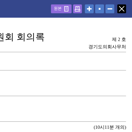
원본
회 회의록
제 2 호
경기도의회사무처
(10시11분 개의)