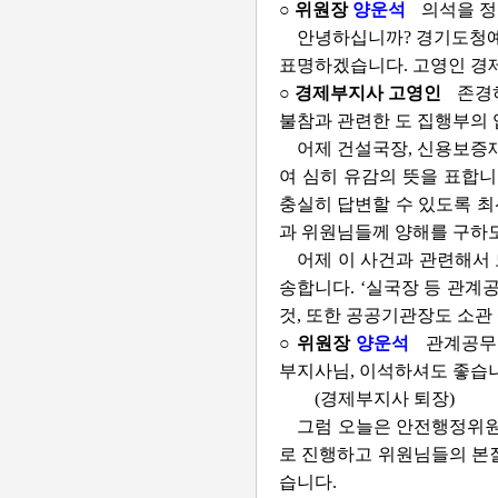
○ 위원장
양운석
의석을 정
안녕하십니까? 경기도청예
표명하겠습니다. 고영인 경
○ 경제부지사 고영인
존경
불참과 관련한 도 집행부의 
어제 건설국장, 신용보증
여 심히 유감의 뜻을 표합
충실히 답변할 수 있도록 최
과 위원님들께 양해를 구하
어제 이 사건과 관련해서
송합니다. ‘실국장 등 관계
것, 또한 공공기관장도 소관
○ 위원장
양운석
관계공무
부지사님, 이석하셔도 좋습
(경제부지사 퇴장)
그럼 오늘은 안전행정위원
로 진행하고 위원님들의 본질
습니다.