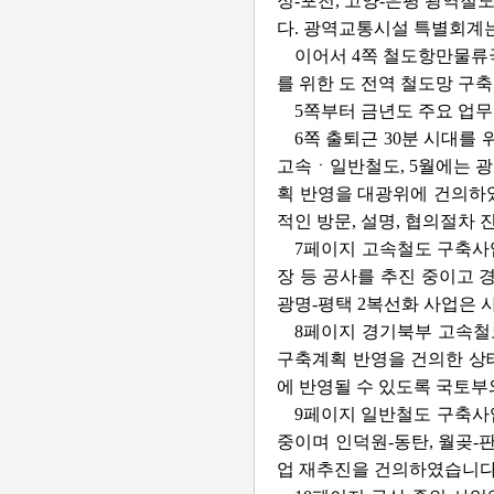
정-포천, 고양-은평 광역철도 
다. 광역교통시설 특별회계는 광
이어서 4쪽 철도항만물류국
를 위한 도 전역 철도망 구
5쪽부터 금년도 주요 업
6쪽 출퇴근 30분 시대를
고속ㆍ일반철도, 5월에는 
획 반영을 대광위에 건의하
적인 방문, 설명, 협의절차
7페이지 고속철도 구축사업
장 등 공사를 추진 중이고 
광명-평택 2복선화 사업은
8페이지 경기북부 고속철
구축계획 반영을 건의한 상태
에 반영될 수 있도록 국토
9페이지 일반철도 구축사업
중이며 인덕원-동탄, 월곶-
업 재추진을 건의하였습니다.