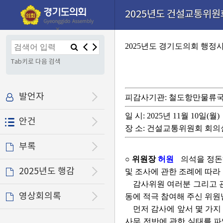
본문으로 바로가기
기능메뉴 메뉴 바로가기
설정메뉴 메뉴 바로가기
2025년도 건설교통위원회
×
2025년도 경기도의회 행정
Tab키로 다음 검색
발언자
피감사기관: 철도항만물류
일 시: 2025년 11월 10일(월)
안건
장 소: 건설교통위원회 회의
부록
○ 위원장
허원
의석을 정돈
2025년도 행감
및 조사에 관한 조례에 따라
감사위원 여러분 그리고 
영상회의록
동에 적극 참여해 주신 위
먼저 감사에 앞서 몇 가
사무 전반에 관한 실태를 파