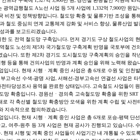
인프라 구축에 1,527억 3,900만 원, 경전철 환승할인 지원에 43
역급행철도 A노선 사업 등 5개 사업에 1,332억 7,900만 원입
 비전 및 정책방향입니다. 철도망 확충 및 물류기반 조성을 통해
축과 철도 중심의 연계 교통체계 강화 및 서비스 향상, 물류산업 
무성과를 보고드리겠습니다.
 위한 도 전역 철도망 구축입니다. 먼저 경기도 구상 철도사업의
광역철도 노선의 제5차 국가철도망 구축계획 반영을 국토부에 건
였습니다. 또한 제2차 경기도 도시철도망 구축계획의 승인을 작
 진행 등을 통해 건의사업의 반영과 계획 승인을 위해 노력해 왔습
입니다. 현재 시행ㆍ계획 중인 사업은 총 6개로 수원 및 인천발 
경부고속선 수색-광명 사업, 서해선-경부고속선 연결선 사업은 
 사전타당성조사 용역을 완료한 상태입니다. 고속철도 사업들이 
도망 확충입니다. 경원선ㆍ경의축 고속철도망 확충을 위한 SRT 
로 각 축선별 철도망 확충방안 모색을 위한 계획 수립 및 사전
부와 지속적으로 협의하겠습니다.
입니다. 현재 시행ㆍ계획 중인 사업은 총 6개로 포승-평택 단선
판교, 여주-원주 등 3개 사업은 현재 공사가 진행되고 있습니다.
 현재 시행 및 계획 중인 사업들이 사업기간 내 개통될 수 있