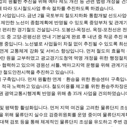
의 원활한 추진을 위해 예타 제도 개선 등 관련 법령 개정을 
에 따라 도시철도사업 후속 절차를 추진하도록 하겠습니다.
발 사업입니다. 금년 2월 국토부의 철도지하화 통합개발 선도사업
 제안한 노선이 종합계획에 반영될 수 있도록 중앙부처 및 관계
 편리한 경기철도 건설입니다. 도봉산-옥정선, 옥정-포천선은 전 
철도 중 고양-은평선은 연내 기본설계 완료 후 내년 중 착공 추진
행 중입니다. 노선별로 사업들이 차질 없이 추진될 수 있도록 최
심 연계 교통체계 강화 및 서비스 향상입니다. 먼저 철도의 효율적
,500만 원을 교부하였고 광교경기도청역 역명 개정을 위한 행정절
협력하고 있으며 경원선 셔틀, 백마고지역 운행을 위해 관계기관
한 철도안전시책을 추진하고 있습니다.
 구축입니다. 먼저 원활한 연계ㆍ환승을 위한 환승센터 구축입니다
해 적극 노력하고 있습니다. 철도이용률 제고를 위한 환승주차장은
권 광역교통시행계획 반영을 위해 총 35개 사업을 건의하였습니
 및 평택항 활성화입니다. 먼저 지역 여건을 고려한 물류단지 조
증을 위해 물류단지 실수요 검증위원회를 운영 중이며 물류단지계
 대책 검토 등을 통해 체계적인 물류단지 조성을 유도하고 주변 