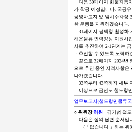
다음 30페이지 화물자동
가 착공 예정입니다. 국공유
공영차고지 및 임시주차장 조
한 운행을 지원하겠습니다.
31페이지 평택항 활성화
해운물류 인력양성 지원사업
사를 추진하여 2-1단계는 
ㆍ추진할 수 있도록 노력하
끝으로 32페이지 2024
으로 추진 중인 지적사항은 
나가겠습니다.
33쪽부터 43쪽까지 세
이상으로 금년도 철도항만물
업무보고서(철도항만물류국
○ 위원장
허원
김기범 철
다음은 질의 답변 순서입
(「없습니다.」하는 위원