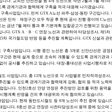
입니다. 교외선 단선전철 등 4개 노선으로 작년 2월과 5월 제
도록 관계기관과 협력체계 구축을 적극 대응해 나가겠습니다.
구축사업입니다. 먼저 GTX A노선 파주-삼성-동탄 구간입니다.
노선은 민자ㆍ재정구간 모두 착공 후 현재 공사 진행 중이며 C노
는 금년 7월 예타 통과 후 기본계획 입찰공고가 진행되고 있습니
입니다. GTX AㆍBㆍC 연장 노선과 관련하여 타당성조사, 제
 제5차 국가철도망 반영 등을 추진할 계획입니다. GTX 신설과 
 구축사업입니다. 시행 중인 노선은 총 3개로 신안산선은 공정률 약
 구간은 현재 설계 중으로 조속히 개통될 수 있도록 관계기관과
질 없이 공사를 추진하고 있습니다. 대장-홍대선은 사업시행자로 
철도 사업입니다. 총 13개 노선으로 각 사업별로 민자적격성조사
추진될 수 있도록 관계기관과 협력체계 강화, 협의 등 적극 노력
사업입니다. 인천2호선 안양 연장은 추진방안 검토를 위한 용역
시행계획 반영을 건의 후 대광위와 지속 협의하고 있습니다.
사업입니다. 현재 동탄도시철도 등 9개 노선이 추진 중에 있습니
태입니다. 8호선 판교 연장은 사전타당성조사 용역 중에 있으며 그