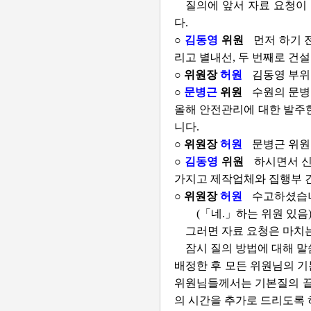
질의에 앞서 자료 요청이
다.
○
김동영
위원
먼저 하기 
리고 별내선, 두 번째로 건설
○ 위원장
허원
김동영 부위
○
문병근
위원
수원의 문병
올해 안전관리에 대한 발주한
니다.
○ 위원장
허원
문병근 위원
○
김동영
위원
하시면서 신
가지고 제작업체와 집행부 간
○ 위원장
허원
수고하셨습니
(「네.」하는 위원 있음
그러면 자료 요청은 마치
잠시 질의 방법에 대해 말
배정한 후 모든 위원님의 
위원님들께서는 기본질의 끝나
의 시간을 추가로 드리도록 