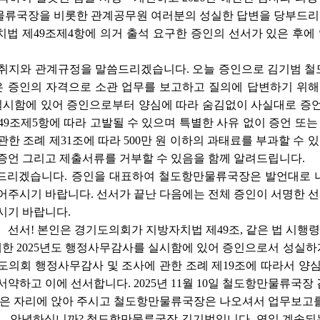
물류국장을 비롯한 관계공무원 여러분의 성실한 답변을 당부드리
치법 제49조제4항에 의거 출석 요구한 증인의 선서가 있은 후
 취지와 관계규정을 말씀드리겠습니다. 오늘 증인으로 김기범 철
 증인의 자격으로 소관 업무를 보고하고 질의에 답변하기 위해 
실시함에 있어 증인으로부터 양심에 따라 숨김없이 사실대로 증언
49조제5항에 따라 고발될 수 있으며 특별한 사유 없이 증언 또는
한 조례 제31조에 따라 500만 원 이하의 과태료를 부과할 수 
증언 그리고 제출서류를 거부할 수 있음을 함께 알려드립니다.
드리겠습니다. 증인을 대표하여 철도항만물류국장은 발언대로 
어주시기 바랍니다. 선서가 끝난 다음에는 전체 증인이 서명한 
시기 바랍니다.
범
선서! 본인은 경기도의회가 지방자치법 제49조, 같은 법 시행령
대한 2025년도 행정사무감사를 실시함에 있어 증인으로서 성실
도의회 행정사무감사 및 조사에 관한 조례 제19조에 따라서 양
약하고 이에 선서합니다. 2025년 11월 10일 철도항만물류국장 
은 자리에 앉아 주시고 철도항만물류국장은 나오셔서 업무보고를
범
안녕하십니까? 철도항만물류국장 김기범입니다. 연일 계속되