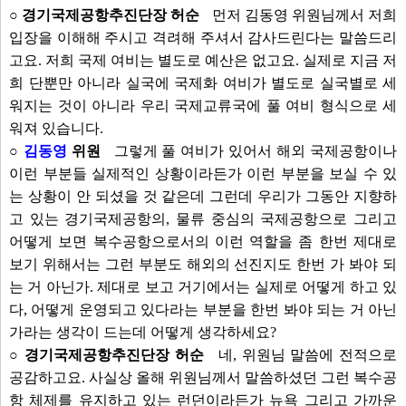
○ 경기국제공항추진단장 허순
먼저 김동영 위원님께서 저희
입장을 이해해 주시고 격려해 주셔서 감사드린다는 말씀드리
고요. 저희 국제 여비는 별도로 예산은 없고요. 실제로 지금 저
희 단뿐만 아니라 실국에 국제화 여비가 별도로 실국별로 세
워지는 것이 아니라 우리 국제교류국에 풀 여비 형식으로 세
워져 있습니다.
○
김동영
위원
그렇게 풀 여비가 있어서 해외 국제공항이나
이런 부분들 실제적인 상황이라든가 이런 부분을 보실 수 있
는 상황이 안 되셨을 것 같은데 그런데 우리가 그동안 지향하
고 있는 경기국제공항의, 물류 중심의 국제공항으로 그리고
어떻게 보면 복수공항으로서의 이런 역할을 좀 한번 제대로
보기 위해서는 그런 부분도 해외의 선진지도 한번 가 봐야 되
는 거 아닌가. 제대로 보고 거기에서는 실제로 어떻게 하고 있
다, 어떻게 운영되고 있다라는 부분을 한번 봐야 되는 거 아닌
가라는 생각이 드는데 어떻게 생각하세요?
○ 경기국제공항추진단장 허순
네, 위원님 말씀에 전적으로
공감하고요. 사실상 올해 위원님께서 말씀하셨던 그런 복수공
항 체제를 유지하고 있는 런던이라든가 뉴욕 그리고 가까운