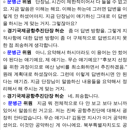
○
문병근
위원
단장님, 시간이 제한적이어서 다 들을 수 없고
요. 지금 말씀은 이해는 해요. 이해는 하는데 그러면 답변을 이
렇게 안 하셨어야지. 지금 단장님이 얘기하신 그대로 이 답변
을 하시는 게 맞는 거지. 그렇잖아요?
○ 경기국제공항추진단장 허순
좀 더 답변 방향을, 그렇게 지
적사항에 대한 답변 방향이 좀 더 구체적으로 답변드리지 못
한 점 죄송하게 생각합니다.
○
문병근
위원
아니, 요약해서 하시더라도 이 용어는 안 썼어
야 된다는 얘기예요, 제 얘기는. 무슨 얘기예요? “후보지 선정
을 위한 과정이므로 예산 낭비를 최소화하면서 추진하겠음.”
원래 계획대로 하셨잖아요. 그런데 이렇게 답변하시면 안 된
다는 얘기죠. 지금 단장님이 말씀하신 내용들을 요약해서 정
리해서 해 주시는 게 맞는 거지.
○ 경기국제공항추진단장 허순
네, 죄송합니다.
○
문병근
위원
지금 뭐 전체적으로 다 안 보고 보다 보니까
있어서 말씀드린 거고요. 저는 진짜 공항추진단에 대해서 굉
장히 안타깝습니다. 무슨 얘기냐? 김동연 지사가 이거 공약하
셨어요. 이것만 공약하신 게 아니에요. 북부특별자치도도 공