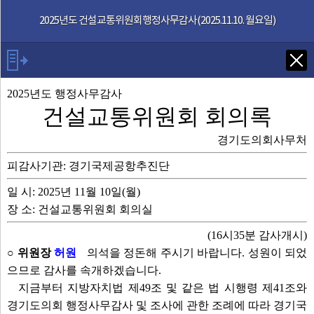
본문으로 바로가기
기능메뉴 메뉴 바로가기
2025년도 건설교통위원회행정사무감사(2025.11.10. 월요일)
Tab키로 다음 검색
2025년도 행정사무감사
건설교통위원회 회의록
발언자
경기도의회사무처
피감사기관: 경기국제공항추진단
안건
일 시: 2025년 11월 10일(월)
부록
장 소: 건설교통위원회 회의실
(16시35분 감사개시)
2025년도 행감
○ 위원장
허원
의석을 정돈해 주시기 바랍니다. 성원이 되었
으므로 감사를 속개하겠습니다.
영상회의록
지금부터 지방자치법 제49조 및 같은 법 시행령 제41조와
경기도의회 행정사무감사 및 조사에 관한 조례에 따라 경기국