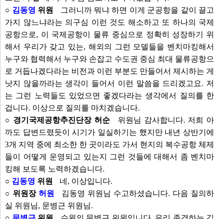
○
김동영
위원
그러니까 뭐냐 하면 이게 군공항을 같이 끌고
가지 않느냐라는 의구심 이런 것도 해소하고 또 하나의 국제
공항으로, 이 국제공항이 물류 중심으로 정확히 성장하기 위
해서 우리가 갖고 있는, 해외의 그런 모델들을 벤치마킹해서
누구와 협력해서 누구와 손잡고 수도권 중심 최대 물류공항으
로 거듭나겠다라는 비전과 이런 부분도 만들어서 제시하는 게
낫지 않을까라는 생각이 들어서 이런 말씀을 드리겠고요. 저
는 그런 노력들도 있었으면 좋겠다라는 생각에서 질의를 한
겁니다. 이상으로 질의를 마치겠습니다.
○ 경기국제공항추진단장 허순
위원님 감사합니다. 저희 아
까도 답변드렸듯이 시기가 일실하기는 했지만 내년 상반기에
3개 지역 중에 최소한 한 곳이라도 가서 현지의 복수공항 체제
들이 어떻게 운영되고 있는지 그런 것들에 대해서 좀 벤치마
킹해 보도록 노력하겠습니다.
○
김동영
위원
네, 이상입니다.
○ 위원장
허원
김동영 위원님 수고하셨습니다. 다음 질의하
실 위원님, 문병근 위원님.
○
문병근
위원
수원의 문병근 위원입니다. 우리 존경하는 김