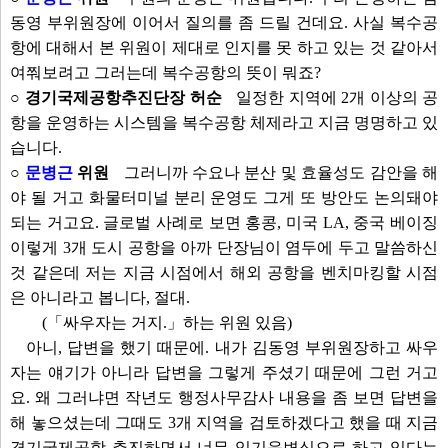
동영 부위원장에 이어서 질의를 좀 드릴 건데요. 사실 복수공
항에 대해서 본 위원이 제대로 인지를 못 하고 있는 것 같아서
여쭤보려고 그러는데 복수공항의 뜻이 뭐죠?
○ 경기국제공항추진단장 허순
일정한 지역에 2개 이상의 공
항을 운영하는 시스템을 복수공항 체제라고 지금 명명하고 있
습니다.
○
문병근
위원
그러니까 수요나 분산 및 효율성도 감안을 해
야 될 거고 화물터미널 분리 운영도 그게 또 방안도 논의돼야
되는 거고요. 글로벌 사례로 보면 홍콩, 미국 LA, 중국 베이징
이렇게 3개 도시 공항을 아까 단장님이 염두에 두고 말씀하신
것 같은데 저는 지금 시점에서 해외 공항을 벤치마킹할 시점
은 아니라고 봅니다, 절대.
(「싸우자는 거지.」하는 위원 있음)
아니, 답변을 했기 때문에. 내가 김동영 부위원장하고 싸우
자는 얘기가 아니라 답변을 그렇게 주셨기 때문에 그런 거고
요. 왜 그러냐면 작년도 행정사무감사 내용을 좀 보면 답변을
해 놓으셨는데 그때도 3개 지역을 검토하겠다고 했을 때 지금
경기국제공항 추진하면서 너무 임기응변식으로 하고 있다는