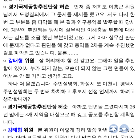
○ 경기국제공항추진단장 허순
먼저 좀 저희도 이홍근 위원
님께서 도정질의에서 그 문제를 제시를 했고요. 저도 다시 한
번 그 부분을 좀 파악을 해 본 결과 연구용역을 발주할 때 당시
에, 계약이 추진되는 당시에 실무적인 이해충돌 부분에 대해
서는 검토를 조금 했던 부분이었고요. 그게 아마 실무진 판단
에 문제가 없다고 판단을 해 갖고 용역을 2차를 계속 추진했던
걸로 파악되고 있습니다. 물론…….
○
강태형
위원
잘 처리해야 할 것 같고요. 그래야 일을 추진
함에 있어서 누가 되지 않는, 모순이 되지 않는 그런 면들이 있
어서는 안 될 거라고 생각하고요.
하나 더 묻겠습니다. 주민설명회, 화성시 또 이천시, 평택시
주민설명회는 두 번째 차치하고 후보지 선정 언제까지 하려고
생각합니까?
○ 경기국제공항추진단장 허순
아까도 답변을 드렸다시피 26
년 말에는 3개 지역을 대상으로 해 갖고 공모를 추진할 계획입
니다.
○
강태형
위원
본 위원이 이렇게 정리 말씀 한번 드리고 싶습
니다. 아까 모두에서 본 위원이 이런 말씀을 했습니다. 목민심