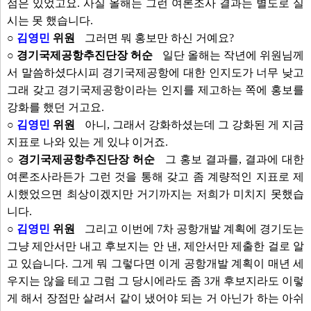
점은 있었고요. 사실 올해는 그런 여론조사 결과는 별도로 실
시는 못 했습니다.
○
김영민
위원
그러면 뭐 홍보만 하신 거예요?
○ 경기국제공항추진단장 허순
일단 올해는 작년에 위원님께
서 말씀하셨다시피 경기국제공항에 대한 인지도가 너무 낮고
그래 갖고 경기국제공항이라는 인지를 제고하는 쪽에 홍보를
강화를 했던 거고요.
○
김영민
위원
아니, 그래서 강화하셨는데 그 강화된 게 지금
지표로 나와 있는 게 있냐 이거죠.
○ 경기국제공항추진단장 허순
그 홍보 결과를, 결과에 대한
여론조사라든가 그런 것을 통해 갖고 좀 계량적인 지표로 제
시했었으면 최상이겠지만 거기까지는 저희가 미치지 못했습
니다.
○
김영민
위원
그리고 이번에 7차 공항개발 계획에 경기도는
그냥 제안서만 내고 후보지는 안 낸, 제안서만 제출한 걸로 알
고 있습니다. 그게 뭐 그렇다면 이게 공항개발 계획이 매년 세
우지는 않을 테고 그럼 그 당시에라도 좀 3개 후보지라도 이렇
게 해서 장점만 살려서 같이 냈어야 되는 거 아닌가 하는 아쉬