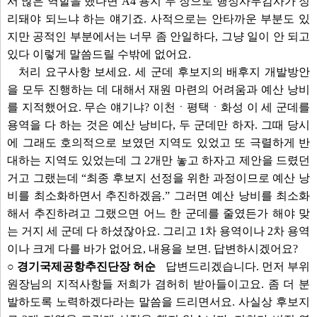
서 많은 역할을 했다면 A4 용지 두 장으로 행정사무감사가 정
리돼야 되느냐 하는 얘기죠. 사적으로는 안타까운 부분도 있
지만 공적인 부분에서는 너무 좀 안일하다, 그냥 일이 안 되고
있다 이렇게 말씀드릴 수밖에 없어요.
처리 요구사항 보세요. 세 군데 후보지의 배후지 개발방안
을 모두 진행하는 데 대해서 재원 마련의 어려움과 예산 낭비
를 지적했어요. 무슨 얘기냐? 이천ㆍ평택ㆍ화성 이 세 군데를
용역을 다 하는 것은 예산 낭비다, 두 군데만 하자. 그때 당시
에 그래도 호의적으로 보였던 지역도 있었고 또 극렬하게 반
대하는 지역도 있었는데 그 2개만 놓고 하자고 제안을 드렸던
거고 그랬는데 “최종 후보지 선정을 위한 과정이므로 예산 낭
비를 최소화하면서 추진하겠음.” 그러면 예산 낭비를 최소화
해서 추진하려고 그랬으면 어느 한 군데를 줄였든가 해야 맞
는 거지 세 군데 다 하셨잖아요. 그리고 1차 용역이나 2차 용역
이나 크게 다를 바가 없어요, 내용을 보면. 답변하시겠어요?
○ 경기국제공항추진단장 허순
답변드리겠습니다. 먼저 부위
원장님의 지적사항들 저희가 겸허히 받아들이고요. 좀 더 분
발하도록 노력하겠다라는 말씀을 드리면서요. 사실상 후보지