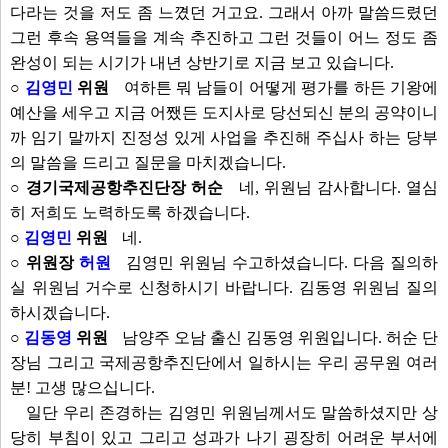
다라는 것을 저도 좀 느꼈던 거고요. 그래서 아까 말씀드렸던
그런 후속 용역들을 계속 추진하고 그런 것들이 어느 정도 좀
완성이 되는 시기가 내년 상반기로 지금 보고 있습니다.
○
김영민
위원
여하튼 뭐 남들이 어떻게 평가를 하든 기왕에
예산을 세우고 지금 어쨌든 도지사로 당선되신 분의 공약이니
까 임기 말까지 진정성 있게 사업을 추진해 주십사 하는 당부
의 말씀을 드리고 질문을 마치겠습니다.
○ 경기국제공항추진단장 허순
네, 위원님 감사합니다. 열심
히 저희도 노력하도록 하겠습니다.
○
김영민
위원
네.
○ 위원장
허원
김영민 위원님 수고하셨습니다. 다음 질의하
실 위원님 거수로 신청하시기 바랍니다. 김동영 위원님 질의
하시겠습니다.
○
김동영
위원
남양주 오남 출신 김동영 위원입니다. 허순 단
장님 그리고 국제공항추진단에서 일하시는 우리 공무원 여러
분! 고생 많으십니다.
일단 우리 존경하는 김영민 위원님께서도 말씀하셨지만 상
당히 부침이 있고 그리고 성과가 나기 굉장히 어려운 부서에