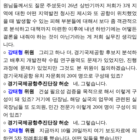
원님들께서도 질문 주셨듯이 26년 상반기까지 저희가 3개 지
역에 대한 어떤 지역발전 청사진 제시와 또 공항이 위치했었
을 때 발생할 수 있는 피해 부분들에 대해서 보다 좀 객관적으
로 분석하고 대책까지 마련한 이후에 내년 하반기에는 어떻든
결론을 내줘야 하는 것이 아닌가라는 게 저희 실무진 생각입
니다.
○
강태형
위원
그리고 하나 더, 경기국제공항 후보지 분석하
고 배후지 개발전략 수립 연구용역도 문제가 있었지만, 진행
과정에 문제가 있었지만 그것도 본 위원이 질의하겠습니다.
경기국제공항 유치 자문회의 20여 명으로 구성돼 있죠?
○ 경기국제공항추진단장 허순
네, 그렇습니다.
○
강태형
위원
건설 필요성 검증을 목적으로 해서 이렇게 구
성이 돼 있죠? 거기에 단장님, 해당 실국의 업무에 관련된 실
국장님들 또 도의원, 민간 전문가 이렇게 20여 명이 구성이 되
어 있죠?
○ 경기국제공항추진단장 허순
네, 그렇습니다.
○
강태형
위원
지금까지 10월 20일까지 여기 보도자료에 의
하면 5차 정례회의를 했습니다. 어떤 일들을 했습니까?