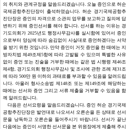
의 취지와 관계규정을 말씀드리겠습니다. 오늘 증인으로 허순
국제공항추진단장이 출석하였습니다. 허순 경기국제공항추
진단장은 증인의 자격으로 소관의 업무를 보고하고 질의에 답
변하기 위해 증인선서를 해야 합니다. 선서를 하는 이유는 경
기도의회가 2025년도 행정사무감사를 실시함에 있어서 증인
으로부터 양심에 따라 숨김없이 사실대로 증언하겠다는 서약
을 받기 위한 것입니다. 만약 증인이 거짓 증언을 한 때에는 지
방자치법 제49조제5항에 따라 고발될 수 있으며 특별한 사유
없이 증언 또는 진술을 거부한 때에는 같은 법 시행령 제46조
제4항, 경기도의회 행정사무감사 및 조사에 관한 조례 제31조
에 따라 500만 원 이하의 과태료를 부과할 수 있음을 알려드립
니다. 아울러 형사소송법 제148조 또는 제149조에 해당하는
때에는 선서와 증언 그리고 서류 제출을 거부할 수 있음을 함
께 알려드립니다.
다음은 선서요령을 말씀드리겠습니다. 증인 허순 경기국제
공항추진단장은 발언대로 나오셔서 오른손을 든 상태로 선서
문을 낭독하고 오른손을 들어주시기 바랍니다. 선서가 끝난
다음에는 증인이 서명한 선서문을 본 위원장에게 제출해 주시