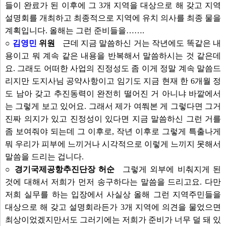
들이 완료가 된 이후에 그 3개 지역을 대상으로 해 갖고 지역
설명회를 개최하고 최종적으로 지역에 유치 의사를 최종 물을
계획입니다. 올해는 그런 준비들을…….
○
김영민
위원
근데 지금 말씀하신 거는 작년에도 똑같은 내
용이고 뭐 계속 같은 내용을 반복해서 말씀하시는 것 같은데
요. 그래도 어떠한 사업의 진정성도 좀 이게 정말 계속 말씀드
리지만 도지사님 공약사항이고 임기도 지금 현재 한 6개월 정
도 남아 갖고 추진동력이 완전히 떨어진 거 아니냐 바깥에서
는 그렇게 보고 있어요. 그래서 제가 여쭤본 게 그렇다면 그거
진짜 의지가 있고 진정성이 있다면 지금 말씀하신 그런 거를
좀 보여줘야 되는데 그 이후로, 작년 이후로 그렇게 특출나게
뭐 우리가 피부에 느끼거나 시각적으로 이렇게 느끼지 못해서
말씀을 드리는 겁니다.
○ 경기국제공항추진단장 허순
그렇게 외부에 비춰지게 된
것에 대해서 저희가 먼저 송구하다는 말씀을 드리고요. 다만
저희 실무를 하는 입장에서 사실상 올해 그런 지역주민들을
대상으로 해 갖고 설명회라든가 3개 지역에 의견을 물었으면
최상이었겠지만서도 그러기에는 저희가 준비가 너무 덜 돼 있