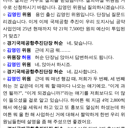
니다. 질의는 거수로 질의를 받겠습니다. 질의하실 위원님 거
수로 신청하시기 바랍니다. 김영민 위원님 질의하시겠습니다.
○
김영민
위원
용인 출신 김영민 위원입니다. 단장님 질문드
리겠습니다. 이게 이제 국제공항 추진이 우리 도지사님 공약
사업인데 25년 현재까지 약 21억 7,500만 원의 예산이 투입된
거 맞죠?
○ 경기국제공항추진단장 허순
네, 맞습니다.
○
김영민
위원
근데 지금 뭐…….
○ 위원장
허원
허순 단장님 앉아서 답변하셔도 됩니다.
○
김영민
위원
네, 앉아서 하시죠.
○ 경기국제공항추진단장 허순
네, 감사합니다.
○
김영민
위원
근데 뭐 매년 행감 때, 저희가 두 번째, 세 번째
하는 것 같은데 이게 뭐 할 때마다 나오는 얘기예요. “이게 과
연 될까?”, “이게 되겠습니까?”라는 얘기를 저희보다도 더 많
이 들으셨을 걸로 알고 있습니다. 하여튼 뭐 지금 4억 2,800씩
해서 예산을 세워서 하고 있고 또 홍보도 열심히 하셨는데 하
여튼 뭐 올 한 해 사업하신 거에 대해서 짤막하게 한번 우리 위
원님들한테 설명을 좀 해 주셨으면 좋겠어요.