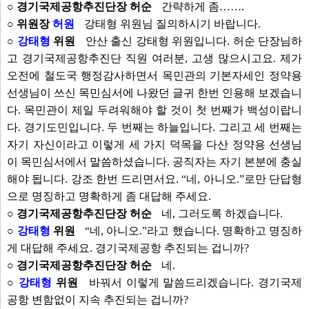
○ 경기국제공항추진단장 허순
간략하게 좀…….
○ 위원장
허원
강태형 위원님 질의하시기 바랍니다.
○
강태형
위원
안산 출신 강태형 위원입니다. 허순 단장님하
고 경기국제공항추진단 직원 여러분, 고생 많으시고요. 제가
오전에 철도국 행정감사하면서 목민관의 기본자세인 정약용
선생님이 쓰신 목민심서에 나왔던 글귀 한번 인용해 보겠습니
다. 목민관이 제일 두려워해야 할 것이 첫 번째가 백성이랍니
다. 경기도민입니다. 두 번째는 하늘입니다. 그리고 세 번째는
자기 자신이라고 이렇게 세 가지 덕목을 다산 정약용 선생님
이 목민심서에서 말씀하셨습니다. 공직자는 자기 본분에 충실
해야 됩니다. 강조 한번 드리면서요. “네, 아니오.”로만 단답형
으로 명징하고 명확하게 좀 대답해 주세요.
○ 경기국제공항추진단장 허순
네, 그러도록 하겠습니다.
○
강태형
위원
“네, 아니오.”라고 했습니다. 명확하고 명징하
게 대답해 주세요. 경기국제공항 추진되는 겁니까?
○ 경기국제공항추진단장 허순
네.
○
강태형
위원
바꿔서 이렇게 말씀드리겠습니다. 경기국제
공항 변함없이 지속 추진되는 겁니까?