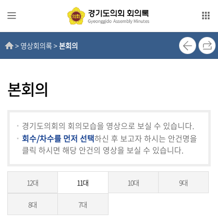
본문으로 바로가기
메인메뉴 바로가기
> 영상회의록 >
본회의
전
자
회
의
본회의
록
영
경기도의회의 회의모습을 영상으로 보실 수 있습니다.
상
회수/차수를 먼저 선택
하신 후 보고자 하시는 안건명을
회
클릭 하시면 해당 안건의 영상을 보실 수 있습니다.
의
록
12대
11대
10대
9대
인
터
8대
7대
넷