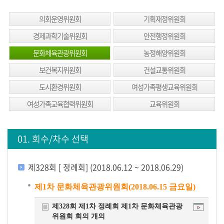
생
방
의회운영위원회
기획재정위원회
송
경제과학기술위원회
안전행정위원회
생
문화체육관광위원회
농정해양위원회
방
보건복지위원회
건설교통위원회
송
도시환경위원회
여성가족평생교육위원회
일
정
여성가족교육협력위원회
교육위원회
생
방
01. 회수/차수 선택
송
보
제328회 [ 정례회] (2018.06.12 ~ 2018.06.29)
기
제1차 문화체육관광위원회(2018.06.15 금요일)
회
제328회 제1차 정례회 제1차 문화체육관광
의
위원회 회의 개의
록