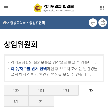
본문으로 바로가기
메인메뉴 바로가기
> 영상회의록 >
상임위원회
전
자
회
의
상임위원회
록
영
경기도의회의 회의모습을 영상으로 보실 수 있습니다.
상
회수/차수를 먼저 선택
하신 후 보고자 하시는 안건명을
회
클릭 하시면 해당 안건의 영상을 보실 수 있습니다.
의
록
12대
11대
10대
9대
인
터
8대
7대
넷