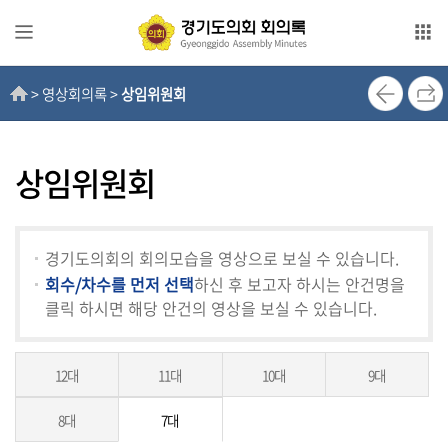
본문으로 바로가기
메인메뉴 바로가기
> 영상회의록 >
상임위원회
전
자
회
의
상임위원회
록
영
경기도의회의 회의모습을 영상으로 보실 수 있습니다.
상
회수/차수를 먼저 선택
하신 후 보고자 하시는 안건명을
회
클릭 하시면 해당 안건의 영상을 보실 수 있습니다.
의
록
12대
11대
10대
9대
인
터
8대
7대
넷