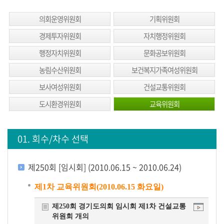
생
방
의회운영위원회
기획위원회
송
경제투자위원회
자치행정위원회
생
행정자치위원회
문화공보위원회
방
농림수산위원회
보건복지가족여성위원회
송
보사여성위원회
건설교통위원회
일
정
도시환경위원회
교육위원회
생
방
01. 회수/차수 선택
송
보
제250회 [임시회] (2010.06.15 ~ 2010.06.24)
기
제1차 교육위원회(2010.06.15 화요일)
회
제250회 경기도의회 임시회 제1차 건설교통
의
위원회 개의
록