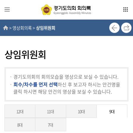
본문으로 바로가기
메인메뉴 바로가기
> 영상회의록 >
상임위원회
전
자
회
의
상임위원회
록
영
경기도의회의 회의모습을 영상으로 보실 수 있습니다.
상
회수/차수를 먼저 선택
하신 후 보고자 하시는 안건명을
회
클릭 하시면 해당 안건의 영상을 보실 수 있습니다.
의
록
12대
11대
10대
9대
인
터
8대
7대
넷