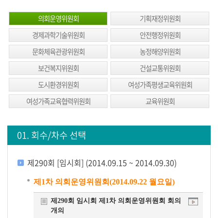
생
방
의회운영위원회
기획재정위원회
송
경제과학기술위원회
안전행정위원회
생
문화체육관광위원회
농정해양위원회
방
보건복지위원회
건설교통위원회
송
도시환경위원회
여성가족평생교육위원회
일
정
여성가족교육협력위원회
교육위원회
생
방
01. 회수/차수 선택
송
보
제290회 [임시회] (2014.09.15 ~ 2014.09.30)
기
제1차 의회운영위원회(2014.09.22 월요일)
회
제290회 임시회 제1차 의회운영위원회 회의
의
개의
록