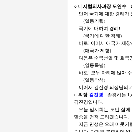
○ 디지털의사과장 도연수
먼저 국기에 대한 경례가 
(일동기립)
국기에 대하여 경례!
(국기에 대한 경례)
바로! 이어서 애국가 제창
(애국가 제창)
다음은 순국선열 및 호국
(일동묵념)
바로! 모두 자리에 앉아 
(일동착석)
이어서 김진경 의장님의 
○ 의장
김진경
존경하는 1
김진경입니다.
오늘 임시회는 도민 삶에
말씀을 먼저 드리겠습니다.
지금 민생은 오래 머뭇거
습니다. 다행히 본회의에 앞