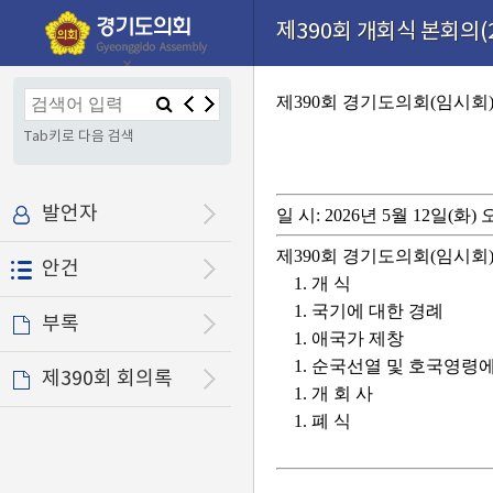
본문으로 바로가기
기능메뉴 메뉴 바로가기
설정메뉴 메뉴 바로가기
제390회 개회식 본회의(20
×
제390회 경기도의회(임시회
Tab키로 다음 검색
발언자
일 시: 2026년 5월 12일(화)
제390회 경기도의회(임시회
안건
1. 개 식
1. 국기에 대한 경례
부록
1. 애국가 제창
1. 순국선열 및 호국영령
제390회 회의록
1. 개 회 사
1. 폐 식