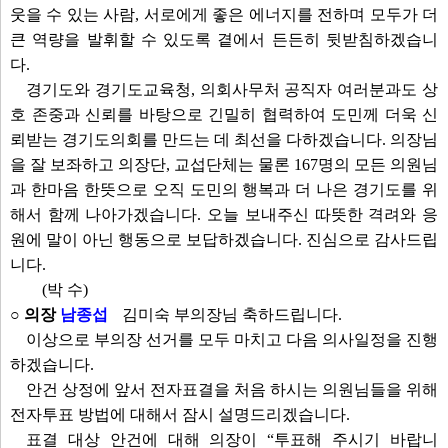
웃을 수 있는 사람, 서로에게 좋은 에너지를 전하며 모두가 더
큰 역량을 발휘할 수 있도록 곁에서 든든히 뒷받침하겠습니
다.
경기도와 경기도교육청, 의회사무처 공직자 여러분과도 상
호 존중과 신뢰를 바탕으로 긴밀히 협력하여 도민께 더욱 신
뢰받는 경기도의회를 만드는 데 최선을 다하겠습니다. 의장님
을 잘 보좌하고 의장단, 교섭단체는 물론 167명의 모든 의원님
과 한마음 한뜻으로 오직 도민의 행복과 더 나은 경기도를 위
해서 함께 나아가겠습니다. 오늘 보내주신 따뜻한 격려와 응
원에 말이 아닌 행동으로 보답하겠습니다. 진심으로 감사드립
니다.
(박 수)
○ 의장
남종섭
김미숙 부의장님 축하드립니다.
이상으로 부의장 선거를 모두 마치고 다음 의사일정을 진행
하겠습니다.
안건 상정에 앞서 전자표결을 처음 하시는 의원님들을 위해
전자투표 방법에 대해서 잠시 설명드리겠습니다.
표결 대상 안건에 대해 의장이 “투표해 주시기 바랍니