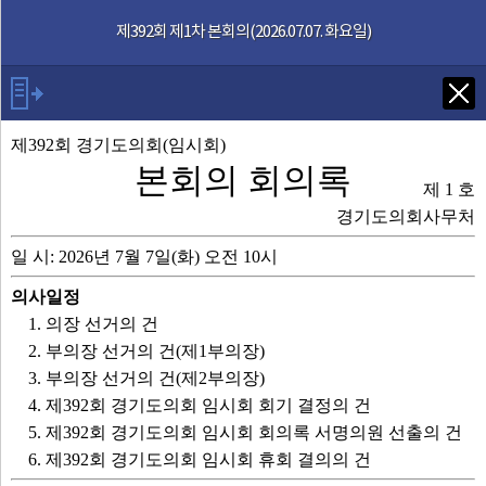
본문으로 바로가기
기능메뉴 메뉴 바로가기
제392회 제1차 본회의(2026.07.07. 화요일)
Tab키로 다음 검색
제392회 경기도의회(임시회)
본회의 회의록
제 1 호
발언자
경기도의회사무처
일 시: 2026년 7월 7일(화) 오전 10시
안건
의사일정
부록
1. 의장 선거의 건
2. 부의장 선거의 건(제1부의장)
제392회 회의록
3. 부의장 선거의 건(제2부의장)
4. 제392회 경기도의회 임시회 회기 결정의 건
영상회의록
5. 제392회 경기도의회 임시회 회의록 서명의원 선출의 건
6. 제392회 경기도의회 임시회 휴회 결의의 건