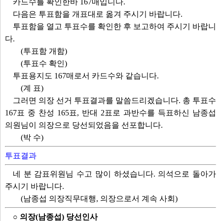
카드수를 확인한바 167매입니다.
다음은 투표함을 개표대로 옮겨 주시기 바랍니다.
투표함을 열고 투표수를 확인한 후 보고하여 주시기 바랍니
다.
(투표함 개함)
(투표수 확인)
투표용지도 167매로서 카드수와 같습니다.
(계 표)
그러면 의장 선거 투표결과를 말씀드리겠습니다. 총 투표수
167표 중 찬성 165표, 반대 2표로 과반수를 득표하신 남종섭
의원님이 의장으로 당선되었음을 선포합니다.
(박 수)
투표결과
네 분 감표위원님 수고 많이 하셨습니다. 의석으로 돌아가
주시기 바랍니다.
(남종섭 의장직무대행, 의장으로서 계속 사회)
○ 의장(남종섭) 당선인사