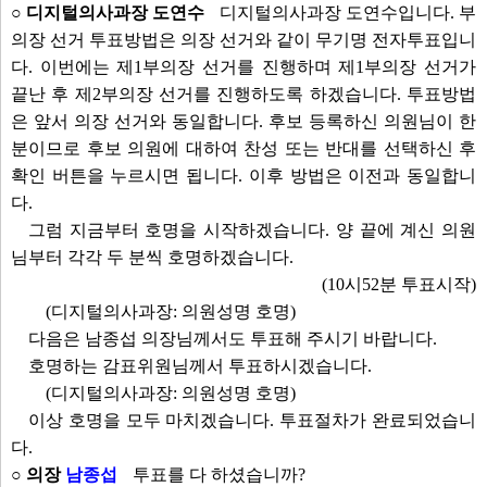
○ 디지털의사과장 도연수
디지털의사과장 도연수입니다. 부
의장 선거 투표방법은 의장 선거와 같이 무기명 전자투표입니
다. 이번에는 제1부의장 선거를 진행하며 제1부의장 선거가
끝난 후 제2부의장 선거를 진행하도록 하겠습니다. 투표방법
은 앞서 의장 선거와 동일합니다. 후보 등록하신 의원님이 한
분이므로 후보 의원에 대하여 찬성 또는 반대를 선택하신 후
확인 버튼을 누르시면 됩니다. 이후 방법은 이전과 동일합니
다.
그럼 지금부터 호명을 시작하겠습니다. 양 끝에 계신 의원
님부터 각각 두 분씩 호명하겠습니다.
(10시52분 투표시작)
(디지털의사과장: 의원성명 호명)
다음은 남종섭 의장님께서도 투표해 주시기 바랍니다.
호명하는 감표위원님께서 투표하시겠습니다.
(디지털의사과장: 의원성명 호명)
이상 호명을 모두 마치겠습니다. 투표절차가 완료되었습니
다.
○ 의장
남종섭
투표를 다 하셨습니까?