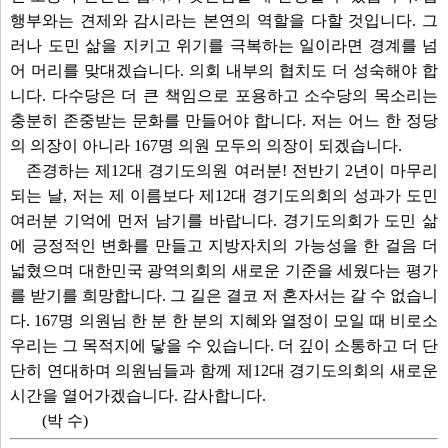
행부와는 견제와 감시라는 본연의 역할을 다할 것입니다. 그
러나 도민 삶을 지키고 위기를 극복하는 일이라면 경계를 넘
어 머리를 맞대겠습니다. 의회 내부의 협치도 더 성숙해야 합
니다. 다수당은 더 큰 책임으로 포용하고 소수당의 목소리는
충분히 존중받는 문화를 만들어야 합니다. 저는 어느 한 정당
의 의장이 아니라 167명 의원 모두의 의장이 되겠습니다.
존경하는 제12대 경기도의원 여러분! 전반기 2년이 마무리
되는 날, 저는 제 이름보다 제12대 경기도의회의 성과가 도민
여러분 기억에 먼저 남기를 바랍니다. 경기도의회가 도민 삶
에 긍정적인 변화를 만들고 지방자치의 가능성을 한 걸음 더
넓혔으며 대한민국 광역의회의 새로운 기준을 세웠다는 평가
를 받기를 희망합니다. 그 길은 결코 저 혼자서는 갈 수 없습니
다. 167명 의원님 한 분 한 분의 지혜와 열정이 모일 때 비로소
우리는 그 목적지에 닿을 수 있습니다. 더 깊이 소통하고 더 단
단히 연대하며 의원님들과 함께 제12대 경기도의회의 새로운
시간을 열어가겠습니다. 감사합니다.
(박 수)