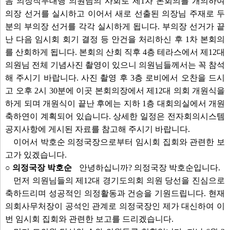
음 의장직무대행 의원님의 사회로 제1차 본회의를 개의하여
의장 선거를 실시하고 이어서 새로 선출된 의장님 주재로 두
분의 부의장 선거를 각각 실시하게 됩니다. 부의장 선거가 끝
난 다음 임시회 회기 결정 등 안건을 처리하신 후 1차 본회의
를 산회하게 됩니다. 본회의 산회 직후 4층 테라스에서 제12대
의원님 전체 기념사진 촬영이 있으니 의원님들께서는 꼭 참석
해 주시기 바랍니다. 사진 촬영 후 3층 로비에서 오찬을 드시
고 오후 2시 30분에 이곳 본회의장에서 제12대 의회 개원식을
하게 되며 개원식이 끝난 후에는 지하 1층 대회의실에서 개원
축하연이 계획되어 있습니다. 상세한 일정은 전자회의시스템
공지사항에 게시된 자료를 참고해 주시기 바랍니다.
이어서 박호순 의정국장으로부터 임시회 집회와 관련한 보
고가 있겠습니다.
○ 의정국장 박호순
안녕하십니까? 의정국장 박호순입니다.
먼저 의원님들의 제12대 경기도의회 의원 당선을 진심으로
축하드리며 성공적인 의정활동과 건승을 기원드립니다. 현재
의회사무처장이 공석인 관계로 의정국장인 제가 대신하여 이
번 임시회 집회와 관련한 보고를 드리겠습니다.