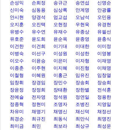
손성익
손희정
송규근
송연섭
신명순
신미숙
심동용
심상록
안계명
안광률
안시현
양경석
엄교섭
오남석
오민용
오지훈
오진택
오현정
우현욱
유경현
유병수
유수연
유재수
유종상
유필선
유호준
윤도희
윤순옥
윤종영
윤충식
이건한
이건희
이기대
이대한
이미정
이병숙
이선구
이성원
이성한
이영봉
이오수
이윤승
이은미
이자형
이재영
이종춘
이주현
이지혜
이진형
이채명
이철형
이혜원
이홍근
임유진
임창열
임창휘
장경임
장민수
장송회
장승희
장윤정
장정희
장태환
장한별
전석훈
전예슬
전자영
정석원
정연일
정용한
정종혁
정현미
조명자
조병진
지영일
차유미
채명기
채명신
채신덕
채정선
최경순
최규진
최동식
최만식
최명진
최미금
최민
최보라
최상규
최성운