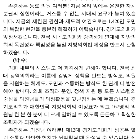
존경하는 동료 의원 여러분! 지금 우리 앞에는 온전한 자치
분권의 실현이라는 거스를 수 없는 시대의 요구가 놓여 있습
니다. 지금의 제한된 권한과 제도적 여건으로는 1,420만 도민
의 복잡한 현안을 충분히 해결하기 어렵습니다. 경기도의회가
앞장서겠습니다. 전국 시ㆍ도의회와 강력하게 연대해 지방의
회의 독립성과 책임성을 높일 지방의회법 제정을 반드시 관철
하겠습니다.
(박 수)
의회 내부의 시스템도 더 과감하게 변해야 합니다. 전국 최
대 광역의회라는 이름에 걸맞게 정책을 만드는 방식도, 의원
을 지원하는 체계도, 도민과 소통하는 방식도 한 단계 더 발전
해야 합니다. 의회 조직과 운영, 정책 지원 등 모든 시스템의
중심을 의원님들의 의정활동을 뒷받침하는 데 두겠습니다. 경
기도의회가 대한민국 지방의회의 이정표가 되고 167명의 의
원님 한 분 한 분이 더 크게 일하실 수 있도록 든든하고 확실한
조력자가 되겠습니다.
존경하는 의원님 여러분! 제12대 경기도의회의 성공은 열
린 소통과 단단한 협치가 뒷받침될 때 완성될 수 있습니다. 집