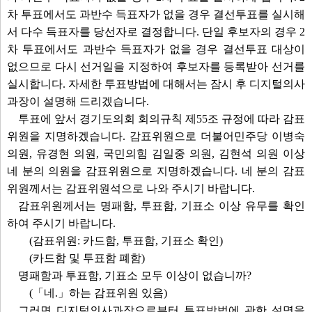
차 투표에서도 과반수 득표자가 없을 경우 결선투표를 실시해
서 다수 득표자를 당선자로 결정합니다. 단일 후보자의 경우 2
차 투표에서도 과반수 득표자가 없을 경우 결선투표 대상이
없으므로 다시 선거일을 지정하여 후보자를 등록받아 선거를
실시합니다. 자세한 투표방법에 대해서는 잠시 후 디지털의사
과장이 설명해 드리겠습니다.
투표에 앞서 경기도의회 회의규칙 제55조 규정에 따라 감표
위원을 지명하겠습니다. 감표위원으로 더불어민주당 이병숙
의원, 유경현 의원, 국민의힘 김일중 의원, 김현석 의원 이상
네 분의 의원을 감표위원으로 지명하겠습니다. 네 분의 감표
위원께서는 감표위원석으로 나와 주시기 바랍니다.
감표위원께서는 명패함, 투표함, 기표소 이상 유무를 확인
하여 주시기 바랍니다.
(감표위원: 카드함, 투표함, 기표소 확인)
(카드함 및 투표함 폐함)
명패함과 투표함, 기표소 모두 이상이 없습니까?
(「네.」하는 감표위원 있음)
그러면 디지털의사과장으로부터 투표방법에 관한 설명을