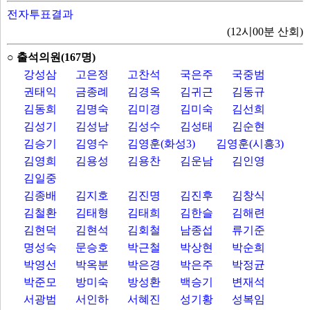
전자투표결과
(12시00분 산회)
○ 출석의원(167명)
강성삼
고은정
고찬석
국은주
국중범
권태익
금종례
김경옥
김귀근
김동규
김동희
김명숙
김미경
김미숙
김선희
김성기
김성남
김성수
김성태
김순현
김승기
김영수
김영훈(화성3)
김영훈(시흥3)
김영희
김용성
김용찬
김운남
김인영
김일중
김종배
김지호
김진명
김진후
김창식
김철환
김태형
김태희
김한슬
김해련
김현덕
김현석
김회철
남종섭
류기준
명성숙
문승호
박근철
박상현
박순희
박영선
박옥분
박은경
박은주
박정균
박준모
방미숙
방성환
백승기
변재석
서광범
서인하
서혜진
성기황
성복임