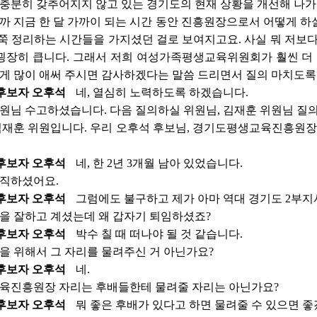
 충분히 갖추어지지 않고 있는 경기도의 현재 상황을 개선해 나가
까 지금 한 달 가까이 되는 시간 동안 진흥원장으로서 어떻게 하
쭉 정리하는 시간들을 가지셨던 걸로 보여지고요. 사실 뭐 저보다
굉장히 큽니다. 그래서 저희 여성가족평생교육위원회가 훨씬 더
있게 많이 애써 주시면 감사하겠다는 말씀 드리면서 질의 마치도록
후보자 오후석
네, 열심히 노력하도록 하겠습니다.
원님 수고하셨습니다. 다음 질의하실 위원님, 김재훈 위원님 질
김재훈 위원입니다. 우리 오후석 후보님, 경기도평생교육진흥원장의
후보자 오후석
네, 한 2년 3개월 남아 있었습니다.
직하셨어요.
후보자 오후석
그럼에도 불구하고 제가 아마 역대 경기도 2부지
을 잘하고 계셨는데 왜 갑자기 퇴임하셨죠?
후보자 오후석
박수 칠 때 떠나야 될 것 같습니다.
을 위해서 그 자리를 물려주신 거 아닌가요?
후보자 오후석
네.
육진흥원장 자리는 후배들한테 물려줄 자리는 아닌가요?
후보자 오후석
뭐 좋은 후배가 있다고 하면 물려줄 수 있으면 좋