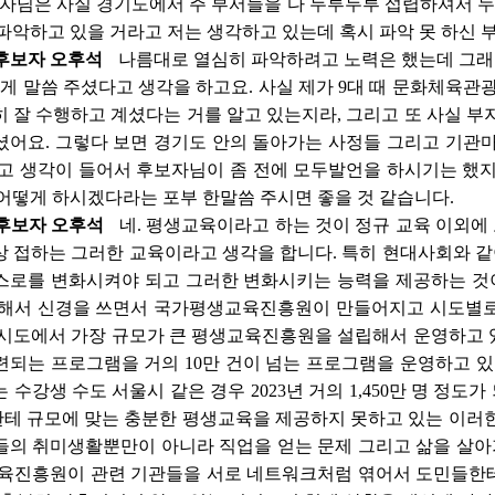
자님은 사실 경기도에서 주 부서들을 다 두루두루 섭렵하셔서 
파악하고 있을 거라고 저는 생각하고 있는데 혹시 파악 못 하신 
후보자 오후석
나름대로 열심히 파악하려고 노력은 했는데 그래도
게 말씀 주셨다고 생각을 하고요. 사실 제가 9대 때 문화체육
 잘 수행하고 계셨다는 거를 알고 있는지라, 그리고 또 사실 부
어요. 그렇다 보면 경기도 안의 돌아가는 사정들 그리고 기관마
고 생각이 들어서 후보자님이 좀 전에 모두발언을 하시기는 했지
어떻게 하시겠다라는 포부 한말씀 주시면 좋을 것 같습니다.
후보자 오후석
네. 평생교육이라고 하는 것이 정규 교육 이외에
상 접하는 그러한 교육이라고 생각을 합니다. 특히 현대사회와 
스로를 변화시켜야 되고 그러한 변화시키는 능력을 제공하는 것
대해서 신경을 쓰면서 국가평생교육진흥원이 만들어지고 시도별
 시도에서 가장 규모가 큰 평생교육진흥원을 설립해서 운영하고 
관련되는 프로그램을 거의 10만 건이 넘는 프로그램을 운영하고 
수강생 수도 서울시 같은 경우 2023년 거의 1,450만 명 정도가
테 규모에 맞는 충분한 평생교육을 제공하지 못하고 있는 이러한
들의 취미생활뿐만이 아니라 직업을 얻는 문제 그리고 삶을 살아
교육진흥원이 관련 기관들을 서로 네트워크처럼 엮어서 도민들한테