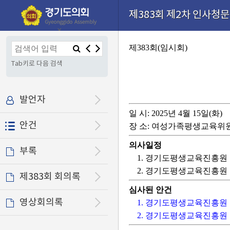
본문으로 바로가기
기능메뉴 메뉴 바로가기
설정메뉴 메뉴 바로가기
제383회 제2차 인사청문특
×
제383회(임시회)
Tab키로 다음 검색
발언자
일 시: 2025년 4월 15일(화)
안건
장 소: 여성가족평생교육위
의사일정
부록
1. 경기도평생교육진흥원
2. 경기도평생교육진흥원
제383회 회의록
심사된 안건
영상회의록
1. 경기도평생교육진흥원
2. 경기도평생교육진흥원