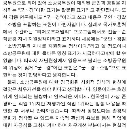
공무원으로 되어 있어 소방공무원이 제외된 군인과 경찰을 지
칭하는 “군ㆍ경”이란 표기는 잘못된 표기라고 판단됩니다. 또
한 각종 언론에서도 “군ㆍ경”이라고 쓰고 내용은 군인ㆍ경찰
ㆍ소방을 포함하는 표현이 다반사입니다. 실례로 국가보훈처
에서 주관하는 “히어로즈패밀리” 프로그램에서도 전몰ㆍ순
직군경 자녀 지원정책이라고 표기하며 내용에는 “군인ㆍ경찰
ㆍ소방공무원 자녀를 지원하는 정책이다.”라고 쓸 정도이니
소방공무원에 대한 올바른 명칭 표기가 시급하다고밖에 할 수
없습니다. 따라서 재난현장에서 영웅으로 불리는 소방공무원
의 위상에 맞게 “군ㆍ경”이란 표현은 “군ㆍ경ㆍ소방”으로 표
현하는 것이 합당하다고 생각합니다.
둘째, 소방공무원에 대한 양극화된 사회적 인식과 헌신에
걸맞은 처우개선을 해야 한다고 생각합니다. 영웅이라는 호칭
뒤에 인식되는 불쌍하고 안쓰러운 이미지, 한국인이 가장 존
경하는 직업 1위지만 저평가된 직업 1위라는 방송 내용을 확
인한 후 너무나 안타까웠습니다. 따라서 동정보다는 존경의
문화가 정착될 수 있도록 지속적 관심과 홍보를 통해 직업에
대한 자긍심을 고취시켜야 하며 처우개선 부분에서는 현실적