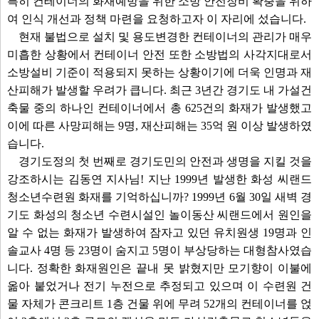
특히 컨테이너의 화재예방을 위한 소방 안전장비 확충을 위하
여 인식 개선과 정책 마련을 요청하고자 이 자리에 섰습니다.
현재 불법으로 설치 및 용도변경한 컨테이너의 관리가 매우
미흡한 상황에서 컨테이너 안전 또한 소방법의 사각지대로서
소방설비 기준이 적용되지 못하는 상황이기에 더욱 인명과 재
산피해가 발생할 우려가 큽니다. 최근 3년간 경기도 내 가설건
축물 중의 하나인 컨테이너에서 총 625건의 화재가 발생했고
이에 따른 사망피해는 9명, 재산피해는 35억 원 이상 발생하였
습니다.
경기도정의 첫 번째로 경기도민의 안전과 생명을 지킬 것을
강조하시는 김동연 지사님! 지난 1999년 발생한 화성 씨랜드
청소년수련원 화재를 기억하십니까? 1999년 6월 30일 새벽 경
기도 화성의 청소년 수련시설인 놀이동산 씨랜드에서 원인을
알 수 없는 화재가 발생하여 잠자고 있던 유치원생 19명과 인
솔교사 4명 등 23명이 숨지고 5명이 부상당하는 대형참사였습
니다. 정확한 화재원인은 끝내 못 밝혔지만 모기향이 이불에
옮아 붙었거나 전기 누전으로 추정되고 있으며 이 수련원 건
물 자체가 콘크리트 1층 건물 위에 무려 52개의 컨테이너를 얹