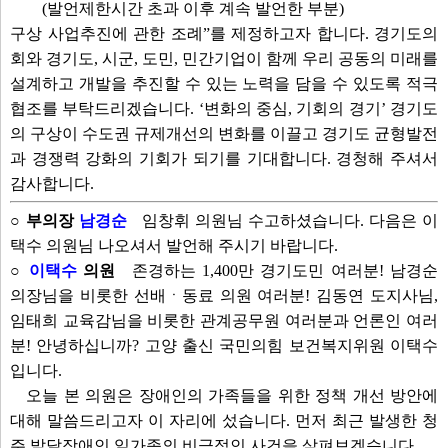
(발언제한시간 초과 이후 계속 발언한 부분)
구상 사업추진에 관한 조례”를 제정하고자 합니다. 경기도의
회와 경기도, 시군, 도민, 민간기업이 함께 우리 공동의 미래를
설계하고 개발을 추진할 수 있는 노력을 담을 수 있도록 적극
협조를 부탁드리겠습니다. ‘변화의 중심, 기회의 경기’ 경기도
의 구상이 수도권 규제개선의 변화를 이끌고 경기도 균형발전
과 경쟁력 강화의 기회가 되기를 기대합니다. 경청해 주셔서
감사합니다.
○ 부의장
남경순
임창휘 의원님 수고하셨습니다. 다음은 이
택수 의원님 나오셔서 발언해 주시기 바랍니다.
○
이택수
의원
존경하는 1,400만 경기도민 여러분! 남경순
의장님을 비롯한 선배ㆍ동료 의원 여러분! 김동연 도지사님,
임태희 교육감님을 비롯한 관계공무원 여러분과 언론인 여러
분! 안녕하십니까? 고양 출신 국민의힘 보건복지위원 이택수
입니다.
오늘 본 의원은 장애인의 가족들을 위한 정책 개선 방안에
대해 말씀드리고자 이 자리에 섰습니다. 먼저 최근 발생한 청
주 발달장애인 일가족의 비극적인 사건을 살펴보겠습니다.