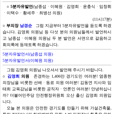
○ 5분자유발언
(남종섭ㆍ이혜원ㆍ김영희ㆍ윤충식ㆍ임창휘
ㆍ이택수ㆍ황세주ㆍ최병선 의원)
(11시17분)
○ 부의장
남경순
그럼 지금부터 5분자유발언을 듣도록 하겠
습니다. 김영희 의원님 등 다섯 분의 의원님들께서 발언하시
고 남종섭ㆍ이혜원 의원님 두 분 발언은 서면으로 갈음하고
회의록에 등재토록 하겠습니다.
5분자유발언서(남종섭 의원)
5분자유발언서(이혜원 의원)
그럼 김영희 의원님 나오셔서 발언해 주시기 바랍니다.
○
김영희
의원
존경하는 1,406만 경기도민 여러분! 염종현
의장님을 비롯한 선배ㆍ동료 의원 여러분! 김동연 지사와 임
태희 교육감님을 비롯한 공직자ㆍ언론인 여러분! 안녕하십니
까? 더불어민주당 안전행정위원회 오산 출신 김영희 의원입
니다.
오늘 본 의원은 안전한 경기도를 만들기 위해 가설건축물,