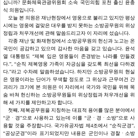
십니까? 문화체육관광위원회 소속 국민의힘 포천 출신 윤충
식 의원입니다.
오늘 본 의원은 재난현장에서 영웅으로 불리고 있지만 평상
시에는 영웅에 걸맞은 대우를 받지 못하는 소방공무원의 위상
정립과 처우개선에 관해 말씀드리고자 이 자리에 섰습니다.
각종 재난 및 화재현장에서 소방공무원의 헌신과 노고는 온
국민이 공감하고 있으며 감사한 마음을 갖고 있습니다. 윤석
열 대통령도 “제복 입은 영웅들이 존경받는 나라를 만들겠
다.”, “순직 제복영웅 가족이 자긍심을 갖도록 최선을 다하겠
다.”라고 수차례 말씀하셨습니다. 하지만 소방공무원의 현실
은 영웅이라는 단어가 무색할 정도로 그 위상과 근무여건 간
괴리가 크기에 본 의원은 이 자리에서 국가와 국민을 위해 목
숨 바쳐 헌신하는 소방공무원들의 위상정립과 처우개선을 위
해 세 가지를 제안하고자 합니다.
첫째, 제복공무원을 지칭하는 대표적 용어를 많은 분야에서
“군ㆍ경”으로 사용하고 있는데 이를 “군ㆍ경ㆍ소방”으로 사
용할 것을 주장합니다. 국가유공자법 제4조에서 “순직군경”,
“공상군경”이라 표기되었지만 내용은 군인이나 경찰ㆍ소방