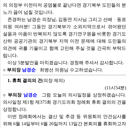
의 의정부 이전마저 공염불로 끝난다면 경기북부 도민들의 분
노가 끓어 넘칠 것입니다.
존경하는 남경순 의장님, 김동연 지사님 그리고 선배ㆍ동료
의원 여러분! 그동안 경기북부가 소외지역으로서 겪어왔던
설움과 아픔이 반복되지 않도록 경기연구원을 비롯한 경기도
산하 공공기관의 경기북부 지역 이전 문제에 대해 도민들의
의견에 귀를 기울이고 함께 고민해 주실 것을 간곡히 부탁드
립니다.
이상 5분발언을 마치겠습니다. 경청해 주셔서 감사합니다.
○ 부의장
남경순
최병선 의원님 수고하셨습니다.
1. 휴회 결의의 건
(의장 제의)
(11시54분)
○ 부의장
남경순
그럼 오늘의 의사일정을 상정하겠습니다.
의사일정 제1항 제375회 경기도의회 정례회 휴회 결의의 건을
상정합니다.
이번 정례회에서는 결산 및 추경 등 위원회의 안건심사를
위해 6월 14일부터 6월 26일까지 13일간 본회의를 휴회하고자