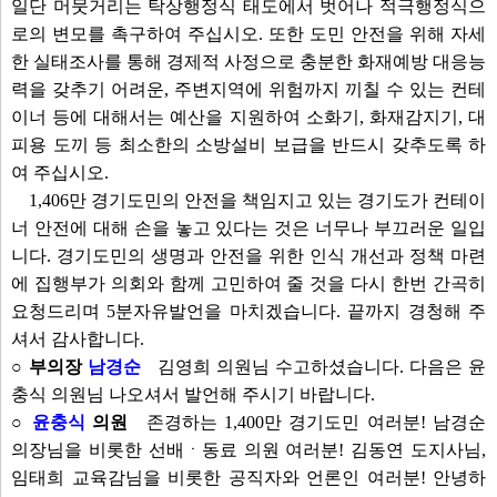
일단 머뭇거리는 탁상행정식 태도에서 벗어나 적극행정식으
로의 변모를 촉구하여 주십시오. 또한 도민 안전을 위해 자세
한 실태조사를 통해 경제적 사정으로 충분한 화재예방 대응능
력을 갖추기 어려운, 주변지역에 위험까지 끼칠 수 있는 컨테
이너 등에 대해서는 예산을 지원하여 소화기, 화재감지기, 대
피용 도끼 등 최소한의 소방설비 보급을 반드시 갖추도록 하
여 주십시오.
1,406만 경기도민의 안전을 책임지고 있는 경기도가 컨테이
너 안전에 대해 손을 놓고 있다는 것은 너무나 부끄러운 일입
니다. 경기도민의 생명과 안전을 위한 인식 개선과 정책 마련
에 집행부가 의회와 함께 고민하여 줄 것을 다시 한번 간곡히
요청드리며 5분자유발언을 마치겠습니다. 끝까지 경청해 주
셔서 감사합니다.
○ 부의장
남경순
김영희 의원님 수고하셨습니다. 다음은 윤
충식 의원님 나오셔서 발언해 주시기 바랍니다.
○
윤충식
의원
존경하는 1,400만 경기도민 여러분! 남경순
의장님을 비롯한 선배ㆍ동료 의원 여러분! 김동연 도지사님,
임태희 교육감님을 비롯한 공직자와 언론인 여러분! 안녕하