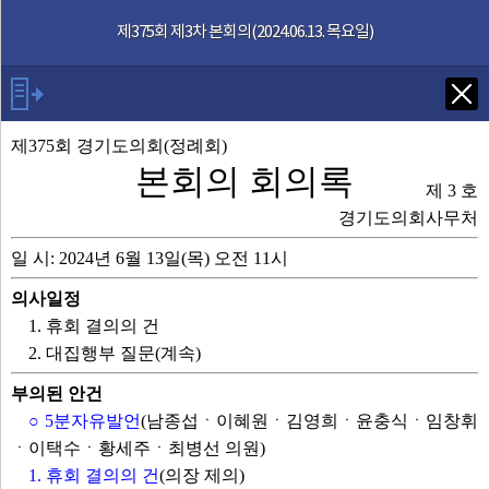
본문으로 바로가기
기능메뉴 메뉴 바로가기
제375회 제3차 본회의(2024.06.13. 목요일)
Tab키로 다음 검색
제375회 경기도의회(정례회)
본회의 회의록
제 3 호
발언자
경기도의회사무처
일 시: 2024년 6월 13일(목) 오전 11시
안건
의사일정
부록
1. 휴회 결의의 건
2. 대집행부 질문(계속)
제375회 회의록
부의된 안건
○ 5분자유발언
(남종섭ㆍ이혜원ㆍ김영희ㆍ윤충식ㆍ임창휘
영상회의록
ㆍ이택수ㆍ황세주ㆍ최병선 의원)
1. 휴회 결의의 건
(의장 제의)