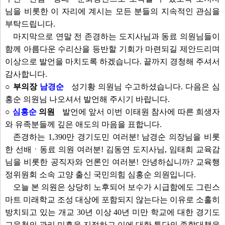
님을 비롯한 이 자리에 계시는 모든 분들의 지속적인 관심을
부탁드립니다.
마지막으로 연말 전 존경하는 도지사님과 동료 의원님들이
함께 아름다운 수리산을 등반할 기회가 마련되길 제안드리며
이상으로 발언을 마치도록 하겠습니다. 끝까지 경청해 주셔서
감사합니다.
○ 부의장
남경순
성기황 의원님 수고하셨습니다. 다음은 심
홍순 의원님 나오셔서 발언해 주시기 바랍니다.
○
심홍순
의원
발언에 앞서 이번 이태원 참사에 따른 희생자
와 유족분들께 깊은 애도의 마음을 표합니다.
존경하는 1,390만 경기도민 여러분! 남경순 의장님을 비롯
한 선배ㆍ동료 의원 여러분! 김동연 도지사님, 임태희 교육감
님을 비롯한 공직자와 언론인 여러분! 안녕하십니까? 교육행
정위원회 소속 고양 출신 국민의힘 심홍순 의원입니다.
오늘 본 의원은 상당히 노후되어 보수가 시급함에도 그린스
마트 미래학교 조성 대상에 포함되지 않는다는 이유로 소홀히
방치되고 있는 개교 30년 이상 40년 미만 학교에 대한 경기도
교육청의 관리 미흡을 지적하고 이에 대한 특단의 종합대책을