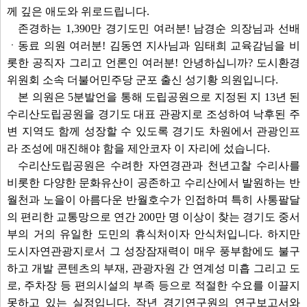
께 깊은 애도와 위로드립니다.
존경하는 1,390만 경기도민 여러분! 남경순 의장님과 선배
ㆍ동료 의원 여러분! 김동연 지사님과 임태희 교육감님을 비
롯한 공직자 그리고 언론인 여러분! 안녕하십니까? 도시환경
위원회 소속 더불어민주당 군포 출신 성기황 의원입니다.
본 의원은 5분발언을 통해 도립공원으로 지정된 지 13년 된
수리산도립공원을 경기도 대표 관광지로 조성하여 낙후된 주
변 지역도 함께 성장할 수 있도록 경기도 차원에서 관광인프
라 조성에 매진해야 함을 제안코자 이 자리에 섰습니다.
수리산도립공원은 수려한 자연경관과 천년고찰 수리사를
비롯한 다양한 문화유산이 공존하고 수리산에서 발원하는 반
월천과 노을이 아름다운 반월호수가 인접하며 특히 사통팔달
의 편리한 교통망으로 연간 200만 명 이상이 찾는 경기도 중서
부의 거의 유일한 도민의 휴식처이자 안식처입니다. 하지만
도시자연관광지로서 그 성장잠재력이 매우 풍부함에도 불구
하고 개발 콘텐츠의 부재, 관광자원 간 연계성 미흡 그리고 도
로, 주차장 등 편의시설의 부족 등으로 적절한 수요를 이끌지
못하고 있는 실정입니다. 작년 경기연구원의 연구보고서와