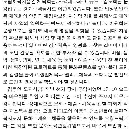
도립체육시설인 체육회관, 사격테마파크, 유도ㆍ검도회관 운
영업무는 경기주택공사로 이관되었습니다. 또한 법정법인화
된 체육회의 안정적 재정확보와 자생력 강화를 위해서도 체육
관련 사업의 일원화는 반드시 필요하다고 봅니다. 이원화된
운영으로는 경기도 체육의 영광을 되찾을 수 없습니다. 자생
력 확보를 위해서 사업 및 재정을 지원하고 관련 인프라를 확
충하는 것이 잃어버린 경기체육의 영광을 되찾는 길이며 미래
의 도민 건강권 확보를 위한 투자라 할 수 있습니다. 미술, 음
악, 문학, 영화, 연극, 체육 등 문화ㆍ예술ㆍ체육의 전 분야에
대한 확장지원 프로젝트를 통해 문화콘텐츠를 쌓아 올려 도민
의 감성을 높이고 생활체육과 엘리트체육의 조화로운 발전으
로 도민의 건강권을 확보해야 할 것입니다.
김동연 도지사님! 지난 선거 당시 공약이었던 1인 1예술교
육 바우처를 취임 이후 빠른 기간 내에 추진해 주셔서 너무나
감사합니다. 상대적으로 문화ㆍ예술ㆍ체육을 접할 기회가 적
은 저소득층을 중심으로 경기도의 아동과 청소년들이 보편적
복지로서 문화ㆍ예술ㆍ체육을 향유할 수 있도록 요청드립니
다. 본 의원 또한 문화체육관광위원으로서 바우처 도입과 시