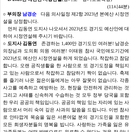
(11시44분)
○ 부의장
남경순
다음 의사일정 제2항 2023년 본예산 시정연
설을 상정합니다.
먼저 김동연 도지사 나오셔서 2023년도 경기도 예산안에 대
하여 시정연설해 주시기 바랍니다.
○ 도지사 김동연
존경하는 1,400만 경기도민 여러분! 남경순
의장님과 도의회 의원 여러분! 이태원 참사 국민애도기간에
2023년도 예산안 시정연설을 하게 되었습니다. 착잡하고 참담
합니다. 오랜 공직생활을 한 사람으로 또 경기도정을 책임지
고 있는 사람으로서 착잡하고 참담하기 짝이 없습니다. 축제
를 즐기러 나온 젊은이들에게는 아무 잘못이 없습니다. 각종
사고를 예측하고 예방하는 것, 현장을 안전하게 관리하는 것
그리고 사태를 신속하게 수습하는 것 모두 정부 당국을 포함
한 우리 공공의 책임입니다. 공공의 책임 있는 자리에 있는 사
람으로서 머리 숙여 깊은 사과의 말씀을 드립니다. 이번 참사
로 안타깝게 목숨을 잃은 서른여덟 분의 경기도민을 포함한
모든 희생자분들의 명복을 빕니다. 사랑하는 가족을 잃은 유
가족들께는 어떤 방법으로도 위로할 수 없다는 것을 잘 압니