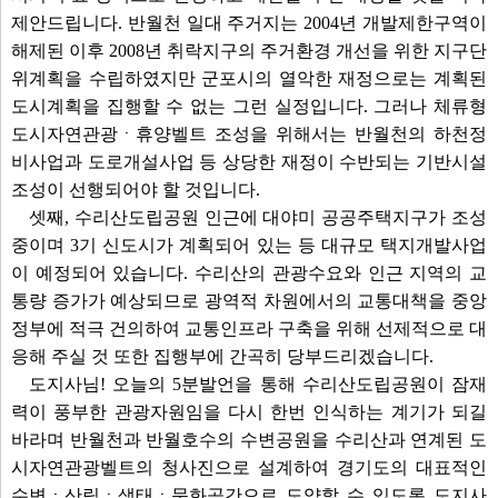
제안드립니다. 반월천 일대 주거지는 2004년 개발제한구역이
해제된 이후 2008년 취락지구의 주거환경 개선을 위한 지구단
위계획을 수립하였지만 군포시의 열악한 재정으로는 계획된
도시계획을 집행할 수 없는 그런 실정입니다. 그러나 체류형
도시자연관광ㆍ휴양벨트 조성을 위해서는 반월천의 하천정
비사업과 도로개설사업 등 상당한 재정이 수반되는 기반시설
조성이 선행되어야 할 것입니다.
셋째, 수리산도립공원 인근에 대야미 공공주택지구가 조성
중이며 3기 신도시가 계획되어 있는 등 대규모 택지개발사업
이 예정되어 있습니다. 수리산의 관광수요와 인근 지역의 교
통량 증가가 예상되므로 광역적 차원에서의 교통대책을 중앙
정부에 적극 건의하여 교통인프라 구축을 위해 선제적으로 대
응해 주실 것 또한 집행부에 간곡히 당부드리겠습니다.
도지사님! 오늘의 5분발언을 통해 수리산도립공원이 잠재
력이 풍부한 관광자원임을 다시 한번 인식하는 계기가 되길
바라며 반월천과 반월호수의 수변공원을 수리산과 연계된 도
시자연관광벨트의 청사진으로 설계하여 경기도의 대표적인
수변ㆍ산림ㆍ생태ㆍ문화공간으로 도약할 수 있도록 도지사