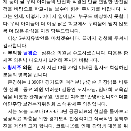
계 등이 곧 우리 아이들의 안전과 직결된 만큼 면밀한 안전점
검을 바탕으로 학교시설 보수에 힘써 주시기를 바랍니다. 사
고는 언제, 어떻게, 어디서 일어날지 누구도 예상하지 못합니
다. 우리 아이들이 더 이상 낡은 학교에서 두려움에 떨지 않도
록 더 많은 관심을 지원 당부드립니다.
이상 5분자유발언을 마치겠습니다. 끝까지 경청해 주셔서
감사합니다.
○ 부의장
남경순
심홍순 의원님 수고하셨습니다. 다음은 황
세주 의원님 나오셔서 발언해 주시기 바랍니다.
○
황세주
의원
먼저 지난 10월 29일 이태원 참사로 희생하신
분들의 명복을 빕니다.
존경하는 1,390만 경기도민 여러분! 남경순 의장님을 비롯
한 선배ㆍ동료 의원 여러분! 김동연 도지사님, 임태희 교육감
님을 비롯한 관계공무원, 언론인 여러분! 안녕하십니까? 더불
어민주당 보건복지위원회 소속 황세주 의원입니다.
저는 오늘 코로나19 사태 3년 공공의료의 현실을 돌아보고
공공의료 확충을 위한 경기도의 현실적이고 적극적인 정책추
진을 제안하고자 합니다. 코로나19로 인해 감염병 대응을 위