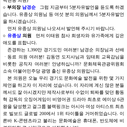
백현종 의원)
○ 부의장
남경순
그럼 지금부터 5분자유발언을 듣도록 하겠
습니다. 유종상 의원님 등 여섯 분의 의원님께서 5분자유발언
을 하시겠습니다.
먼저 유종상 의원님 나오셔서 발언해 주시기 바랍니다.
○
유종상
의원
먼저 이태원 참사 희생자와 유가족에게 깊은
애도를 표합니다.
존경하는 1,390만 경기도민 여러분! 남경순 의장님과 선배
ㆍ동료 의원 여러분! 김동연 도지사님과 임태희 교육감님을
비롯한 공직자 여러분! 안녕하십니까? 문화체육관광위원회
소속 더불어민주당 광명 출신 유종상 의원입니다.
본 의원은 오늘 우리 경기도 문화예술 발전을 위한 몇 가지
제언을 하고자 이 자리에 섰습니다. 이 자리에 계신 많은 분들
께서도 잘 아시겠지만 제작사로부터 수없이 퇴짜를 맞던 황동
혁 감독의 오징어게임이 비영어권 드라마 최초로 에미상 6관
왕을 달성했고 걸그룹 블랙핑크는 아시아 여성 아티스트 최초
로 빌보드 글로벌 200에서 1위 타이틀을 거머쥐었습니다. 이
른바 K-콘텐츠라고 불리는 문화예술은 휴대폰, 반도체에 비