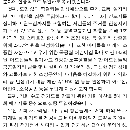
분야에 집중적으로 투입하도록 하겠습니다.
첫째, 도민 삶과 직결되는 민생예산으로 주거, 교통, 일자리
분야에 예산을 집중 투입하고자 합니다. 1기ㆍ3기 신도시를
정비하고 원도심까지를 포함하는 서민들의 주거를 안정시키
기 위해 7,957억 원, GTX 등 광역교통기반 확충을 위해 1조
6,271억 원, 스타트업 활성화와 제조업 혁신 등 일자리 창출을
위해 2,437억 원을 편성하였습니다. 또한 아이들을 미래의 소
중한 자산으로 키우기 위한 국공립 어린이집 확대 예산 132억
원, 어르신들의 활기차고 건강한 노후생활을 위한 어르신들의
공공일자리 발굴 및 내실화 예산 2,246억 원, 극심한 경기침체
와 고물가로 인한 소상공인의 어려움을 해결하기 위한 지역화
폐 등 민생위기 대응 예산 2,403억 원 등을 편성하여 어르신,
어린이, 소상공인 등을 두텁게 지원하고자 합니다.
둘째, 기회 수도 경기도를 만들기 위한 기회 예산을 5대 기
회 패키지를 중심으로 집중 투입하겠습니다.
우선 기회 사다리입니다. 우리 청년들에게 어학, 해외 또 자
기개발 등의 기회를 제공하고 베이비부머의 재도약을 지원하
기 위해 경기청년 사다리 사업과 경기청년 갭이어 운영에 61