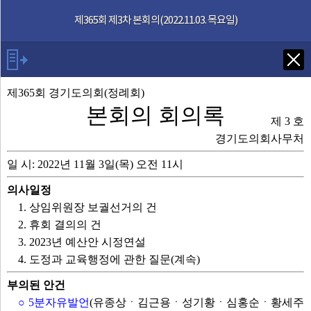
본문으로 바로가기
기능메뉴 메뉴 바로가기
제365회 제3차 본회의(2022.11.03. 목요일)
Tab키로 다음 검색
제365회 경기도의회(정례회)
본회의 회의록
제 3 호
발언자
경기도의회사무처
일 시: 2022년 11월 3일(목) 오전 11시
안건
의사일정
부록
1. 상임위원장 보궐선거의 건
2. 휴회 결의의 건
제365회 회의록
3. 2023년 예산안 시정연설
4. 도정과 교육행정에 관한 질문(계속)
영상회의록
부의된 안건
○ 5분자유발언
(유종상ㆍ김근용ㆍ성기황ㆍ심홍순ㆍ황세주