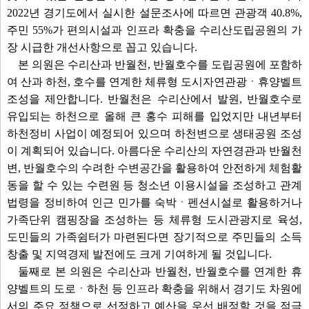
2022년 경기도에서 실시한 설문조사에 따르면 관광객 40.8%,
주민 55%가 편의시설과 인프라 확충을 수리산도립공원의 가
장 시급한 개선사항으로 꼽고 있습니다.
본 의원은 수리산과 반월천, 반월호수를 도립공원에 포함하
여 산과 하천, 호수를 연계한 체류형 도시자연관광ㆍ휴양벨트
조성을 제안합니다. 반월천은 수리산에서 발원, 반월호수로
유입되는 하천으로 올해 큰 홍수 피해를 입었지만 내년부터
하천정비 사업이 예정되어 있으며 하천변으로 생태공원 조성
이 계획되어 있습니다. 아름다운 수리산의 자연경관과 반월천
변, 반월호수의 수려한 수변공간을 활용하여 안전하게 체험활
동을 할 수 있는 수련원 등 청소년 이용시설을 조성하고 관계
법령을 정비하여 인근 민가를 숙박ㆍ펜션시설로 활용하거나
가족단위 캠핑장을 조성하는 등 체류형 도시관광지로 육성,
도민들의 가족쉼터가 마련된다면 장기적으로 주민들의 소득
창출 및 지역경제 발전에도 크게 기여하게 될 것입니다.
둘째로 본 의원은 수리산과 반월천, 반월호수를 연계한 휴
양벨트의 도로ㆍ하천 등 인프라 확충을 위해서 경기도 차원에
서의 주요 정책으로 선정하고 예산을 우선 배정할 것을 적극