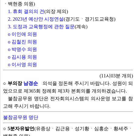
ㆍ백현종 의원)
1. 휴회 결의의 건
(의장 제의)
2. 2023년 예산안 시정연설
(경기도ㆍ경기도교육청)
3. 도정과 교육행정에 관한 질문
(계속)
o 이인애 의원
o 김철진 의원
o 박명수 의원
o 김시용 의원
o 이서영 의원
(11시03분 개의)
○ 부의장
남경순
의석을 정돈해 주시기 바랍니다. 성원이 되
었으므로 제365회 정례회 제3차 본회의를 개의하겠습니다.
불참공무원 명단은 전자회의시스템의 의사운영 보고를 참
고해 주시기 바랍니다.
불참공무원 명단
○ 5분자유발언
(유종상ㆍ김근용ㆍ성기황ㆍ심홍순ㆍ황세주ㆍ