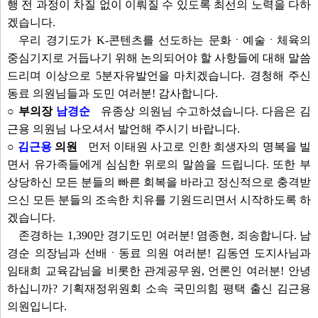
행 전 과정이 차질 없이 이뤄질 수 있도록 최선의 노력을 다하
겠습니다.
우리 경기도가 K-콘텐츠를 선도하는 문화ㆍ예술ㆍ체육의
중심기지로 거듭나기 위해 논의되어야 할 사항들에 대해 말씀
드리며 이상으로 5분자유발언을 마치겠습니다. 경청해 주신
동료 의원님들과 도민 여러분! 감사합니다.
○ 부의장
남경순
유종상 의원님 수고하셨습니다. 다음은 김
근용 의원님 나오셔서 발언해 주시기 바랍니다.
○
김근용
의원
먼저 이태원 사고로 인한 희생자의 명복을 빌
면서 유가족들에게 심심한 위로의 말씀을 드립니다. 또한 부
상당하신 모든 분들의 빠른 회복을 바라고 정신적으로 충격받
으신 모든 분들의 조속한 치유를 기원드리면서 시작하도록 하
겠습니다.
존경하는 1,390만 경기도민 여러분! 염종현, 죄송합니다. 남
경순 의장님과 선배ㆍ동료 의원 여러분! 김동연 도지사님과
임태희 교육감님을 비롯한 관계공무원, 언론인 여러분! 안녕
하십니까? 기획재정위원회 소속 국민의힘 평택 출신 김근용
의원입니다.