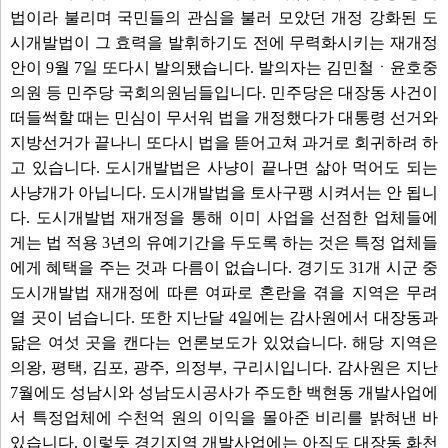
법이라 불리며 국민들의 관심을 불러 모았던 개정 강화된 도
시개발법이 그 효력을 발휘하기도 전에 무력화시키는 재개정
안이 9월 7일 또다시 발의됐습니다. 발의자는 김민철ㆍ윤호중
의원 등 민주당 국회의원님들입니다. 민주당은 대장동 사건이
떠들썩할 때는 민심이 무서워 법을 개정했다가 대통령 선거와
지방선거가 끝나니 또다시 법을 뜯어고쳐 과거로 회귀하려 하
고 있습니다. 도시개발법은 사냥이 끝나면 삶아 먹어도 되는
사냥개가 아닙니다. 도시개발법을 토사구팽 시켜서는 안 됩니
다. 도시개발법 재개정을 통해 이미 사업을 선점한 업체들에
게는 법 적용 3년의 유예기간을 두도록 하는 것은 특정 업체들
에게 혜택을 주는 것과 다름이 없습니다. 경기도 31개 시군 중
도시개발법 재개정에 따른 여파로 혼란을 겪을 지역은 무려
열 곳이 넘습니다. 또한 지난달 4일에는 감사원에서 대장동과
닮은 여섯 곳을 캔다는 언론보도가 있었습니다. 해당 지역은
의왕, 평택, 김포, 광주, 의정부, 구리시입니다. 감사원은 지난
7월에도 성남시와 성남도시공사가 주도한 백현동 개발사업에
서 특정업체에 수천억 원의 이익을 몰아준 비리를 밝혀낸 바
있습니다. 이렇듯 경기지역 개발사업에는 아직도 대장동 화천