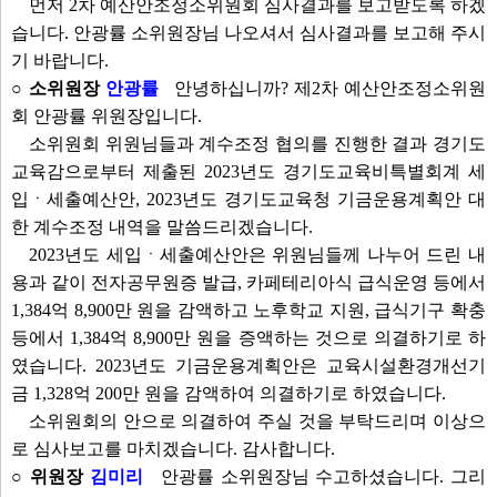
먼저 2차 예산안조정소위원회 심사결과를 보고받도록 하겠
습니다. 안광률 소위원장님 나오셔서 심사결과를 보고해 주시
기 바랍니다.
○ 소위원장
안광률
안녕하십니까? 제2차 예산안조정소위원
회 안광률 위원장입니다.
소위원회 위원님들과 계수조정 협의를 진행한 결과 경기도
교육감으로부터 제출된 2023년도 경기도교육비특별회계 세
입ㆍ세출예산안, 2023년도 경기도교육청 기금운용계획안 대
한 계수조정 내역을 말씀드리겠습니다.
2023년도 세입ㆍ세출예산안은 위원님들께 나누어 드린 내
용과 같이 전자공무원증 발급, 카페테리아식 급식운영 등에서
1,384억 8,900만 원을 감액하고 노후학교 지원, 급식기구 확충
등에서 1,384억 8,900만 원을 증액하는 것으로 의결하기로 하
였습니다. 2023년도 기금운용계획안은 교육시설환경개선기
금 1,328억 200만 원을 감액하여 의결하기로 하였습니다.
소위원회의 안으로 의결하여 주실 것을 부탁드리며 이상으
로 심사보고를 마치겠습니다. 감사합니다.
○ 위원장
김미리
안광률 소위원장님 수고하셨습니다. 그리