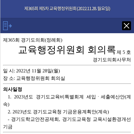
본문으로 바로가기
기능메뉴 메뉴 바로가기
제365회 제5차 교육행정위원회(2022.11.28. 월요일)
Tab키로 다음 검색
제365회 경기도의회(정례회)
교육행정위원회 회의록
제 5 호
발언자
경기도의회사무처
일 시: 2022년 11월 28일(월)
안건
장 소: 교육행정위원회 회의실
부록
의사일정
1. 2023년도 경기도교육비특별회계 세입ㆍ세출예산안(계
제365회 회의록
속)
2. 2023년도 경기도교육청 기금운용계획안(계속)
영상회의록
- 경기도학교안전공제회, 경기도교육청 교육시설환경개선
기금