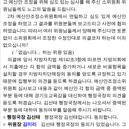
고 예산안 조정을 위해 심도 있는 심사를 해 주신 소위원회 위
원님들께도 노고의 말씀을 드립니다.
2차 예산안조정소위원회에서 면밀하고 심도 있게 예산안
조정을 하였고 그 결과를 위원분들께 보고드리고 사전에 협의
하였습니다. 따라서 여러 위원님들께서 양해해 주신다면 토론
없이 소위원회에서 조정한 수정안대로 의결코자 하는데 이의
없으십니까?
(「없습니다.」하는 위원 있음)
의결에 앞서 지방자치법 제142조3항에 따르면 지방의회에
서 지출예산 각 항의 금액을 증가하거나 새로운 비용항목을
설치할 경우 지방자치단체장의 동의를 얻도록 규정하고 있기
때문에 집행부의 의견을 듣도록 하겠습니다. 예산안조정소위
위원회 심사보고 내용과 같이 예산안 각 항의 금액 중 증액된
부분 등에 대해 경기도교육감을 대신하여 행정국장의 의견을
듣도록 하겠습니다. 김선태 행정국장께서는 나오셔서 증액된
부분 등에 대하여 동의여부를 말씀해 주시기 바랍니다.
○ 행정국장 김선태
행정국장 김선태입니다. 동의합니다.
○ 위원장
김미리
김선태 행정국장의 동의가 있었습니다. 그