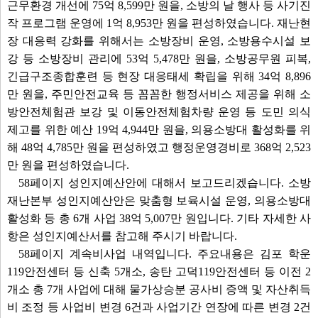
근무환경 개선에 75억 8,599만 원을, 소방의 날 행사 등 사기진
작 프로그램 운영에 1억 8,953만 원을 편성하였습니다. 재난현
장 대응력 강화를 위해서는 소방장비 운영, 소방용수시설 보
강 등 소방장비 관리에 53억 5,478만 원을, 소방공무원 피복,
긴급구조종합훈련 등 현장 대응태세 확립을 위해 34억 8,896
만 원을, 주민안전교육 등 꼼꼼한 행정서비스 제공을 위해 소
방안전체험관 보강 및 이동안전체험차량 운영 등 도민 의식
제고를 위한 예산 19억 4,944만 원을, 의용소방대 활성화를 위
해 48억 4,785만 원을 편성하였고 행정운영경비로 368억 2,523
만 원을 편성하였습니다.
58페이지 성인지예산안에 대해서 보고드리겠습니다. 소방
재난본부 성인지예산안은 맞춤형 보육시설 운영, 의용소방대
활성화 등 총 6개 사업 38억 5,007만 원입니다. 기타 자세한 사
항은 성인지예산서를 참고해 주시기 바랍니다.
58페이지 계속비사업 내역입니다. 주요내용은 김포 학운
119안전센터 등 신축 5개소, 송탄 고덕119안전센터 등 이전 2
개소 총 7개 사업에 대해 물가상승분 공사비 증액 및 자산취득
비 조정 등 사업비 변경 6건과 사업기간 연장에 따른 변경 2건