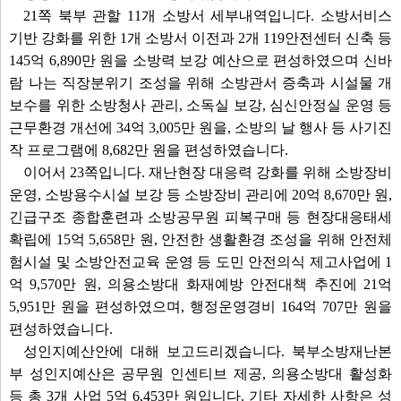
21쪽 북부 관할 11개 소방서 세부내역입니다. 소방서비스
기반 강화를 위한 1개 소방서 이전과 2개 119안전센터 신축 등
145억 6,890만 원을 소방력 보강 예산으로 편성하였으며 신바
람 나는 직장분위기 조성을 위해 소방관서 증축과 시설물 개
보수를 위한 소방청사 관리, 소독실 보강, 심신안정실 운영 등
근무환경 개선에 34억 3,005만 원을, 소방의 날 행사 등 사기진
작 프로그램에 8,682만 원을 편성하였습니다.
이어서 23쪽입니다. 재난현장 대응력 강화를 위해 소방장비
운영, 소방용수시설 보강 등 소방장비 관리에 20억 8,670만 원,
긴급구조 종합훈련과 소방공무원 피복구매 등 현장대응태세
확립에 15억 5,658만 원, 안전한 생활환경 조성을 위해 안전체
험시설 및 소방안전교육 운영 등 도민 안전의식 제고사업에 1
억 9,570만 원, 의용소방대 화재예방 안전대책 추진에 21억
5,951만 원을 편성하였으며, 행정운영경비 164억 707만 원을
편성하였습니다.
성인지예산안에 대해 보고드리겠습니다. 북부소방재난본
부 성인지예산은 공무원 인센티브 제공, 의용소방대 활성화
등 총 3개 사업 5억 6,453만 원입니다. 기타 자세한 사항은 성