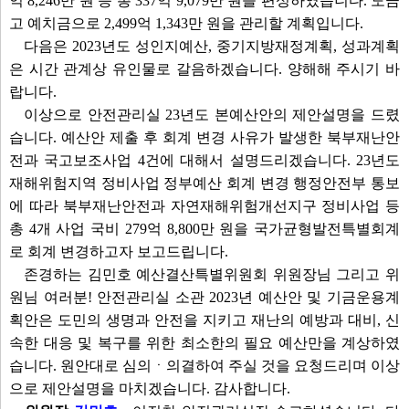
억 8,246만 원 등 총 337억 9,079만 원을 편성하였습니다. 도금
고 예치금으로 2,499억 1,343만 원을 관리할 계획입니다.
다음은 2023년도 성인지예산, 중기지방재정계획, 성과계획
은 시간 관계상 유인물로 갈음하겠습니다. 양해해 주시기 바
랍니다.
이상으로 안전관리실 23년도 본예산안의 제안설명을 드렸
습니다. 예산안 제출 후 회계 변경 사유가 발생한 북부재난안
전과 국고보조사업 4건에 대해서 설명드리겠습니다. 23년도
재해위험지역 정비사업 정부예산 회계 변경 행정안전부 통보
에 따라 북부재난안전과 자연재해위험개선지구 정비사업 등
총 4개 사업 국비 279억 8,800만 원을 국가균형발전특별회계
로 회계 변경하고자 보고드립니다.
존경하는 김민호 예산결산특별위원회 위원장님 그리고 위
원님 여러분! 안전관리실 소관 2023년 예산안 및 기금운용계
획안은 도민의 생명과 안전을 지키고 재난의 예방과 대비, 신
속한 대응 및 복구를 위한 최소한의 필요 예산만을 계상하였
습니다. 원안대로 심의ㆍ의결하여 주실 것을 요청드리며 이상
으로 제안설명을 마치겠습니다. 감사합니다.