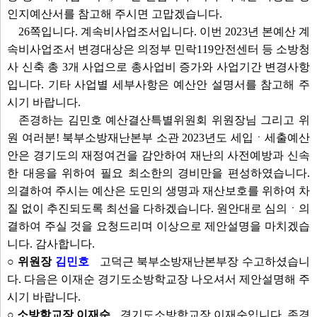
인지예산서를 참고해 주시면 고맙겠습니다.
26쪽입니다. 계속비사업조서입니다. 이번 2023년 본예산 계
속비사업조서 변경대상은 의정부 민락119안전센터 등 소방청
사 신축 총 3개 사업으로 총사업비 증가와 사업기간 변경사항
입니다. 기타 사업별 세부사항은 예산안 설명서를 참고해 주
시기 바랍니다.
존경하는 김민호 예산결산특별위원회 위원장님 그리고 위
원 여러분! 북부소방재난본부 소관 2023년도 세입ㆍ세출예산
안은 경기도의 재정여건을 감안하여 재난의 사전예방과 신속
한 대응을 위하여 필요 최소한의 경비만을 편성하였습니다.
의결하여 주시는 예산은 도민의 생명과 재산보호를 위하여 차
질 없이 추진되도록 최선을 다하겠습니다. 원안대로 심의ㆍ의
결하여 주실 것을 요청드리며 이상으로 제안설명을 마치겠습
니다. 감사합니다.
○ 위원장
김민호
고덕근 북부소방재난본부장 수고하셨습니
다. 다음은 이재순 경기도소방학교장 나오셔서 제안설명해 주
시기 바랍니다.
○ 소방학교장 이재순
경기도소방학교장 이재순입니다. 존경