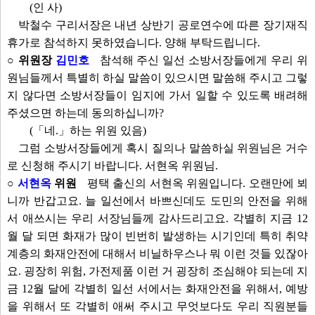
(인 사)
박철수 구리서장은 내년 상반기 공로연수에 따른 장기재직
휴가로 참석하지 못하였습니다. 양해 부탁드립니다.
○ 위원장
김민호
참석해 주신 일선 소방서장들에게 우리 위
원님들께서 특별히 하실 말씀이 있으시면 말씀해 주시고 그렇
지 않다면 소방서장들이 임지에 가서 일할 수 있도록 배려해
주셨으면 하는데 동의하십니까?
(「네.」하는 위원 있음)
그럼 소방서장들에게 혹시 질의나 말씀하실 위원님은 거수
로 신청해 주시기 바랍니다. 서현옥 위원님.
○
서현옥
위원
평택 출신의 서현옥 위원입니다. 오랜만에 뵈
니까 반갑고요. 늘 일선에서 바쁘신데도 도민의 안전을 위해
서 애쓰시는 우리 서장님들께 감사드리고요. 각별히 지금 12
월 달 되면 화재가 많이 빈번히 발생하는 시기인데 특히 취약
계층의 화재안전에 대해서 비닐하우스나 뭐 이런 것들 있잖아
요. 굉장히 위험, 가전제품 이런 거 굉장히 조심해야 되는데 지
금 12월 달에 각별히 일선 서에서는 화재안전을 위해서, 예방
을 위해서 또 각별히 애써 주시고 무엇보다도 우리 직원분들