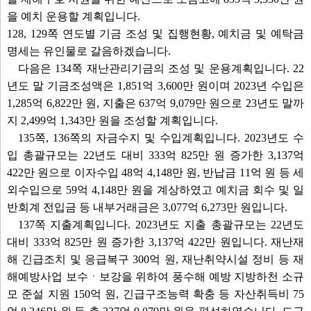
을 예치 운용할 계획입니다.
128, 129쪽 연도별 기금 조성 및 집행현황, 예치금 및 예탁금
명세는 유인물로 갈음하겠습니다.
다음은 134쪽 재난관리기금의 조성 및 운용계획입니다. 22
년도 말 기금조성액은 1,851억 3,600만 원이며 2023년 수입은
1,285억 6,822만 원, 지출은 637억 9,079만 원으로 23년도 말까
지 2,499억 1,343만 원을 조성할 계획입니다.
135쪽, 136쪽의 자금수지 및 수입계획입니다. 2023년도 수
입 총괄규모는 22년도 대비 333억 825만 원 증가한 3,137억
422만 원으로 이자수입 48억 4,148만 원, 반납금 11억 원 등 세
외수입으로 59억 4,148만 원을 계상하였고 예치금 회수 및 일
반회계 전입금 등 내부거래금은 3,077억 6,273만 원입니다.
137쪽 지출계획입니다. 2023년도 지출 총괄규모는 22년도
대비 333억 825만 원 증가한 3,137억 422만 원입니다. 재난재
해 긴급조치 및 응급복구 300억 원, 재난취약시설 정비 등 재
해예방사업 보수ㆍ보강을 위하여 풍수해 예방 지방하천 소규
모 준설 지원 150억 원, 긴급구조능력 확충 등 자산취득비 75