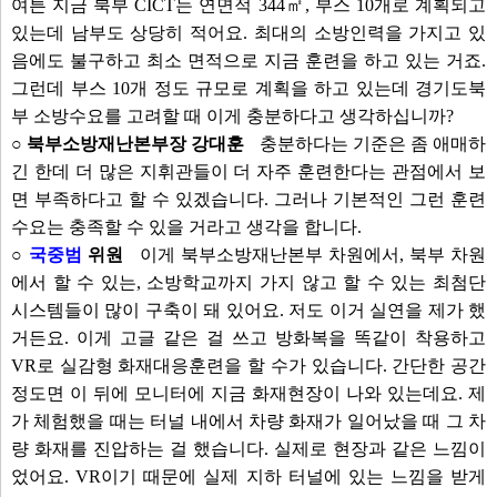
여튼 지금 북부 CICT는 연면적 344㎡, 부스 10개로 계획되고
있는데 남부도 상당히 적어요. 최대의 소방인력을 가지고 있
음에도 불구하고 최소 면적으로 지금 훈련을 하고 있는 거죠.
그런데 부스 10개 정도 규모로 계획을 하고 있는데 경기도북
부 소방수요를 고려할 때 이게 충분하다고 생각하십니까?
○ 북부소방재난본부장 강대훈
충분하다는 기준은 좀 애매하
긴 한데 더 많은 지휘관들이 더 자주 훈련한다는 관점에서 보
면 부족하다고 할 수 있겠습니다. 그러나 기본적인 그런 훈련
수요는 충족할 수 있을 거라고 생각을 합니다.
○
국중범
위원
이게 북부소방재난본부 차원에서, 북부 차원
에서 할 수 있는, 소방학교까지 가지 않고 할 수 있는 최첨단
시스템들이 많이 구축이 돼 있어요. 저도 이거 실연을 제가 했
거든요. 이게 고글 같은 걸 쓰고 방화복을 똑같이 착용하고
VR로 실감형 화재대응훈련을 할 수가 있습니다. 간단한 공간
정도면 이 뒤에 모니터에 지금 화재현장이 나와 있는데요. 제
가 체험했을 때는 터널 내에서 차량 화재가 일어났을 때 그 차
량 화재를 진압하는 걸 했습니다. 실제로 현장과 같은 느낌이
었어요. VR이기 때문에 실제 지하 터널에 있는 느낌을 받게