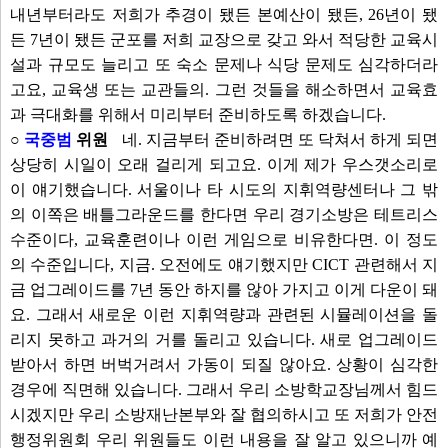
내년부터라도 저희가 추경이 됐든 본예산이 됐든, 26년이 됐
든 7년이 됐든 군포를 저희 교장으로 갖고 와서 적당한 교육시
설과 규모도 늘리고 또 숙소 문제나 식당 문제도 심각하더라
고요, 교육생 또는 교관들의. 그런 것들을 해소하면서 교육효
과 극대화를 위해서 미리부터 준비하도록 하겠습니다.
○
국중범
위원
네. 지금부터 준비하려면 또 닥쳐서 하게 되면
상당히 시일이 오래 걸리게 되고요. 이게 제가 우스갯소리로
이 얘기했습니다. 서울이나 타 시도의 지휘역량센터나 그 밖
의 이쪽은 배틀그라운드를 한다면 우리 경기소방은 테트리스
수준이다, 교육훈련이나 이런 게임으로 비유한다면. 이 정도
의 수준입니다, 지금. 오전에도 얘기했지만 CICT 관련해서 지
금 업그레이드를 7년 동안 하지를 않아 가지고 이게 다운이 돼
요. 그래서 새로운 이런 지휘역량과 관련된 시뮬레이션을 돌
리지 못하고 과거의 거를 돌리고 있습니다. 새로 업그레이드
받아서 하면 버벅거려서 가동이 되질 않아요. 상황이 심각한
경우에 직면해 있습니다. 그래서 우리 소방학교장님께서 힘드
시겠지만 우리 소방재난본부와 잘 협의하시고 또 저희가 안전
행정위원회 우리 위원들도 이런 내용을 잘 알고 있으니까 예