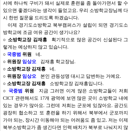
서에 하나씩 구비가 돼서 실제로 훈련을 좀 돌아가면서 할 수
있으면 좋겠다라는 생각이 들었고요. 우리 소방학교장님께 다
시 한번 질문을 드리도록 하겠습니다.
이제 경기도소방학교 북부캠퍼스가 설립이 되면 경기도소
방학교에 조금 여유 공간이 생기나요?
○ 소방학교장 김재홍
획기적으로 많은 공간이 신설된다 그
렇게는 예상하지 않고 있습니다.
○
국중범
위원
네.
○ 위원장
임상오
김재홍 학교장님.
○ 소방학교장 김재홍
네.
○ 위원장
임상오
본인 관등성명 대시고 답변하는 거예요.
○ 소방학교장 김재홍
소방학교장 김재홍입니다.
○
국중범
위원
지금 그러면 이게 많은 소방학교들이 저희
CICT 관련해서도 17개 광역에 보면 많은 곳이 소방학교 내에
있는 경우가 많아요. 그런데 저희는 군포에 있잖아요. 공간도
굉장히 협소하고 또 훈련을 하기 위해서 북부에서 군포까지
가야 되는, 장시간 이동해야 되는 어려움도 좀 있고. 저는 이제
북부소방학교가 좀 생긴다면 인력 배치가 북부로 나눠지지 않