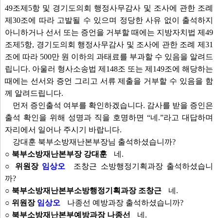
49조제5항 및 경기도의회 행정사무감사 및 조사에 관한 조례
제30조에 따라 고발될 수 있으며 정당한 사유 없이 출석하지
아니하거나 선서 또는 증언을 거부할 때에는 지방자치법 제49
조제5항, 경기도의회 행정사무감사 및 조사에 관한 조례 제31
조에 따라 500만 원 이하의 과태료를 부과할 수 있음을 알려드
립니다. 아울러 형사소송법 제148조 또는 제149조에 해당하는
때에는 선서와 증언 그리고 서류 제출을 거부할 수 있음을 함
께 알려드립니다.
먼저 증인출석 여부를 확인하겠습니다. 감사를 받을 증인은
출석 확인을 위해 성명과 직을 호명하면 “네.”라고 대답하며
자리에서 일어나 주시기 바랍니다.
강대훈 북부소방재난본부장님 출석하셨습니까?
○ 북부소방재난본부장 강대훈
네.
○ 위원장
임상오
조창근 소방행정기획과장 출석하셨습니
까?
○ 북부소방재난본부소방행정기획과장 조창근
네.
○ 위원장
임상오
나종선 예방과장 출석하셨습니까?
○ 북부소방재난본부예방과장 나종선
네.