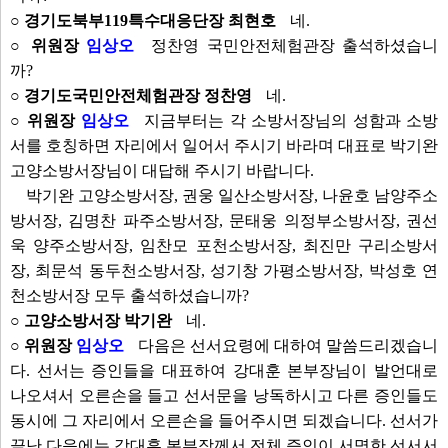
○ 경기도북부119특수대응단장 최현호
네.
○ 위원장
임상오
정찬영 국민안전체험관장 출석하셨습니
까?
○ 경기도국민안전체험관장 정찬영
네.
○ 위원장
임상오
지금부터는 각 소방서장님의 성함과 소방
서를 호칭하면 자리에서 일어서 주시기 바라며 대표로 박기완
고양소방서장님이 대답해 주시기 바랍니다.
박기완 고양소방서장, 권웅 일산소방서장, 나윤호 남양주소
방서장, 김명찬 파주소방서장, 문태웅 의정부소방서장, 권선
욱 양주소방서장, 임찬모 포천소방서장, 최진만 구리소방서
장, 최문석 동두천소방서장, 성기창 가평소방서장, 박성호 연
천소방서장 모두 출석하셨습니까?
○ 고양소방서장 박기완
네.
○ 위원장
임상오
다음은 선서요령에 대하여 말씀드리겠습니
다. 선서는 증인들을 대표하여 강대훈 본부장님이 발언대로
나오셔서 오른손을 들고 선서문을 낭독하시고 다른 증인들도
동시에 그 자리에서 오른손을 들어주시면 되겠습니다. 선서가
끝난 다음에는 강대훈 본부장께서 전체 증인이 서명한 선서서