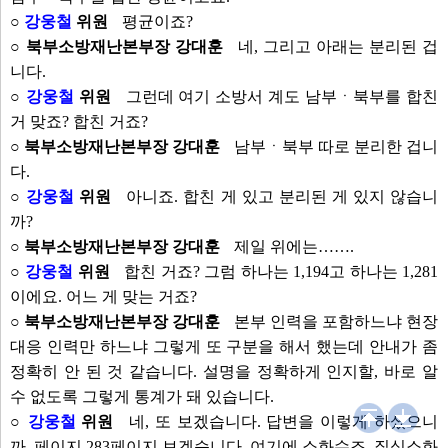
○
강웅철
위원
평균이죠?
○ 북부소방재난본부장 강대훈
네, 그리고 아래는 분리된 겁
니다.
○
강웅철
위원
그런데 여기 소방서 계도 남부ㆍ북부를 합친
거 맞죠? 합친 거죠?
○ 북부소방재난본부장 강대훈
남부ㆍ북부 따로 분리한 겁니
다.
○
강웅철
위원
아니죠. 합친 게 있고 분리된 게 있지 않습니
까?
○ 북부소방재난본부장 강대훈
제일 위에는…….
○
강웅철
위원
합친 거죠? 그럼 하나는 1,194고 하나는 1,281
이에요. 어느 게 맞는 거죠?
○ 북부소방재난본부장 강대훈
본부 인력을 포함하느냐 현장
대응 인력만 하느냐 그렇게 또 구분을 해서 했는데 안내가 좀
정확히 안 된 것 같습니다. 설명을 정확하게 인지할, 바로 알
수 없도록 그렇게 통계가 돼 있습니다.
○
강웅철
위원
네, 또 보겠습니다. 답변을 이렇게 하셨으니
까. 페이지 283페이지 보겠습니다. 여기에 소화수조, 질식소화