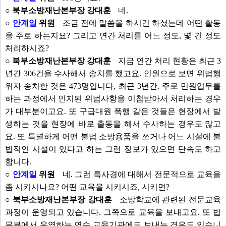
○ 북부소방재난본부장 강대훈
네.
○
안계일
위원
조금 전에 말씀을 하시긴 하셨는데 어떤 활동
을 주로 하는지요? 그리고 연간 처리를 어느 정도, 몇 건 정도
처리하시죠?
○ 북부소방재난본부장 강대훈
지금 연간 처리 현황은 최근 3
년간 306건을 수사해서 송치를 했고요. 인원으로 보면 위법행
위자 송치한 것은 473명입니다, 최근 3년간. 주로 민원업무를
하는 과정에서 인지된 위법사항을 이첩받아서 처리하는 경우
가 대부분이고요. 또 구급대원 폭행 같은 것들은 현장에서 발
생하는 것을 현장에 바로 출동을 해서 수사하는 경우도 많고
요. 또 특별하게 어떤 불법 소방용품을 쓰거나 어느 시설에 불
법적인 시설이 있다고 하는 그런 정보가 있으면 단속도 하고
합니다.
○
안계일
위원
네. 그런 특사경에 대해서 전문적으로 교육을
좀 시키시나요? 어떤 교육을 시키시죠, 시키면?
○ 북부소방재난본부장 강대훈
소방학교에 관련된 전문교육
과정이 운영되고 있습니다. 그쪽으로 교육을 보내고요. 또 법
무부에서 운영하는 연수 교육기관에도 보내는 경우도 있습니