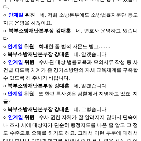
다.
○
안계일
위원
네. 저희 소방본부에도 소방법률자문단 등도
지금 운영을 하잖아요.
○ 북부소방재난본부장 강대훈
네, 변호사 운영하고 있습니
다.
○
안계일
위원
최대한 좀 법적 자문도 받고…….
○ 북부소방재난본부장 강대훈
네, 알겠습니다.
○
안계일
위원
수사관 대상 법률교육과 모의서류 작성 등 사
건별 피드백 체계가 좀 경기소방만의 자체 교육체계를 구축할
수 있도록 해 주시기 바랍니다.
○ 북부소방재난본부장 강대훈
네, 알겠습니다.
○
안계일
위원
또 한편 특사경은 검찰에서 지명하고 있죠, 지
금?
○ 북부소방재난본부장 강대훈
네, 그렇습니다.
○
안계일
위원
수사 권한 자체가 잘 알려지지 않아서 단속이
나 조사 시에 대상자가 단순히 행정지도를 나온 줄 알고 그 정
도 수준으로 오해를 하기도 해요. 그래서 이런 부분에 대해서
대외 홍보나 인지력 제고를 위해서 좀 많은 노력을 하실 줄 아