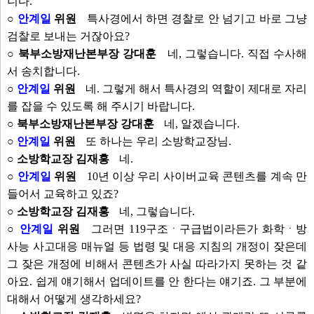
니다.
○
안계일
위원
특사경에서 하면 경찰로 안 넘기고 바로 그냥
검찰로 보내는 거잖아요?
○ 북부소방재난본부장 강대훈
네, 그렇습니다. 직접 수사해
서 송치합니다.
○
안계일
위원
네. 그렇게 해서 특사경의 역할이 제대로 자리
를 잡을 수 있도록 해 주시기 바랍니다.
○ 북부소방재난본부장 강대훈
네, 알겠습니다.
○
안계일
위원
또 하나는 우리 소방학교장님.
○ 소방학교장 김재홍
네.
○
안계일
위원
10년 이상 우리 사이버교육 콘텐츠를 계속 만
들어서 교육하고 있죠?
○ 소방학교장 김재홍
네, 그렇습니다.
○
안계일
위원
그러면 119구조ㆍ구급법이라든가 화학ㆍ방
사능 사고대응 매뉴얼 등 법령 및 대응 지침의 개정이 잦은데
그 잦은 개정에 비해서 콘텐츠가 사실 따라가지 못하는 것 같
아요. 쉽게 얘기해서 업데이트를 안 한다는 얘기죠. 그 부분에
대해서 어떻게 생각하세요?