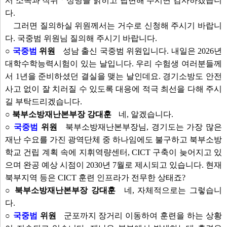
서 소속과 직위ㆍ성명을 밝히고 답변해 주시면 감사하겠습니
다.
그러면 질의하실 위원께서는 거수로 신청해 주시기 바랍니
다. 국중범 위원님 질의해 주시기 바랍니다.
○
국중범
위원
성남 출신 국중범 위원입니다. 내일은 2026년
대학수학능력시험이 있는 날입니다. 우리 수험생 여러분들께
서 1년을 준비하셨던 결실을 맺는 날인데요. 경기소방도 안전
사고 없이 잘 치러질 수 있도록 대응에 적극 최선을 다해 주시
길 부탁드리겠습니다.
○ 북부소방재난본부장 강대훈
네, 알겠습니다.
○
국중범
위원
북부소방재난본부장님, 경기도는 가장 많은
재난 수요를 가진 광역단체 중 하나임에도 불구하고 북부소방
학교 건립 계획 속에 지휘역량센터, CICT 구축이 늦어지고 있
으며 완공 예상 시점이 2030년 7월로 제시되고 있습니다. 현재
북부지역 등은 CICT 훈련 인프라가 전무한 상태죠?
○ 북부소방재난본부장 강대훈
네, 자체적으로는 그렇습니
다.
○
국중범
위원
군포까지 장거리 이동하여 훈련을 하는 상황