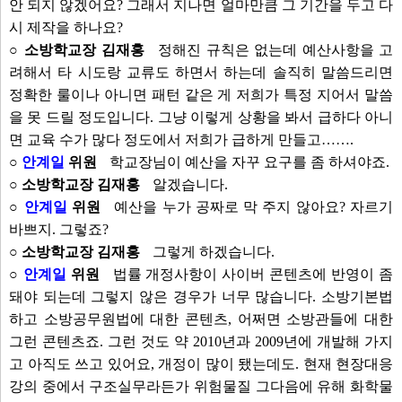
안 되지 않겠어요? 그래서 지나면 얼마만큼 그 기간을 두고 다
시 제작을 하나요?
○ 소방학교장 김재홍
정해진 규칙은 없는데 예산사항을 고
려해서 타 시도랑 교류도 하면서 하는데 솔직히 말씀드리면
정확한 룰이나 아니면 패턴 같은 게 저희가 특정 지어서 말씀
을 못 드릴 정도입니다. 그냥 이렇게 상황을 봐서 급하다 아니
면 교육 수가 많다 정도에서 저희가 급하게 만들고…….
○
안계일
위원
학교장님이 예산을 자꾸 요구를 좀 하셔야죠.
○ 소방학교장 김재홍
알겠습니다.
○
안계일
위원
예산을 누가 공짜로 막 주지 않아요? 자르기
바쁘지. 그렇죠?
○ 소방학교장 김재홍
그렇게 하겠습니다.
○
안계일
위원
법률 개정사항이 사이버 콘텐츠에 반영이 좀
돼야 되는데 그렇지 않은 경우가 너무 많습니다. 소방기본법
하고 소방공무원법에 대한 콘텐츠, 어쩌면 소방관들에 대한
그런 콘텐츠죠. 그런 것도 약 2010년과 2009년에 개발해 가지
고 아직도 쓰고 있어요, 개정이 많이 됐는데도. 현재 현장대응
강의 중에서 구조실무라든가 위험물질 그다음에 유해 화학물