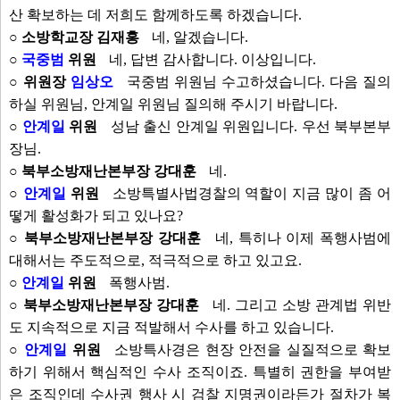
산 확보하는 데 저희도 함께하도록 하겠습니다.
○ 소방학교장 김재홍
네, 알겠습니다.
○
국중범
위원
네, 답변 감사합니다. 이상입니다.
○ 위원장
임상오
국중범 위원님 수고하셨습니다. 다음 질의
하실 위원님, 안계일 위원님 질의해 주시기 바랍니다.
○
안계일
위원
성남 출신 안계일 위원입니다. 우선 북부본부
장님.
○ 북부소방재난본부장 강대훈
네.
○
안계일
위원
소방특별사법경찰의 역할이 지금 많이 좀 어
떻게 활성화가 되고 있나요?
○ 북부소방재난본부장 강대훈
네, 특히나 이제 폭행사범에
대해서는 주도적으로, 적극적으로 하고 있고요.
○
안계일
위원
폭행사범.
○ 북부소방재난본부장 강대훈
네. 그리고 소방 관계법 위반
도 지속적으로 지금 적발해서 수사를 하고 있습니다.
○
안계일
위원
소방특사경은 현장 안전을 실질적으로 확보
하기 위해서 핵심적인 수사 조직이죠. 특별히 권한을 부여받
은 조직인데 수사권 행사 시 검찰 지명권이라든가 절차가 복