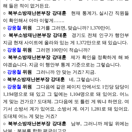
해 들은 적이 없거든요.
○ 북부소방재난본부장 강대훈
현재 통계가, 실시간 직원들
이 확인해서 아마 이렇게…….
○
강웅철
위원
그거를 그러면, 맞습니까? 1,370만이.
○ 북부소방재난본부장 강대훈
경기도 전체 인구가 행안부
지금 현재 사이트에 올라와 있는 게 1,372만으로 돼 있습니다.
○
강웅철
위원
그러면 100만이 적습니까?
○ 북부소방재난본부장 강대훈
제가 확인을 정확하게 해 봐
야겠습니다. 지금 이 행안부 통계 기준으로는 그렇습니다.
○
강웅철
위원
그러니까 안 맞는 거죠? 지금.
○ 북부소방재난본부장 강대훈
네, 그렇습니다.
○
강웅철
위원
그다음에 같은 페이지 안에서도 1인당 담당이
1,194명으로 돼 있고 그 밑에는 1,104명으로 돼 있어요. 어느
게 맞는 건가요? 도대체. 그다음에 또 틀린 게 뭐냐 하면요. 여
기서 소방서 계가 있어요, 소방서 계. 여기 1,281로 돼 있어요.
도대체 어느 게 맞는 거죠?
○ 북부소방재난본부장 강대훈
남부, 그러니까 제일 위에는
남부ㆍ북부를 합한 평균이고요.