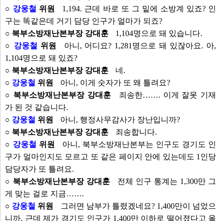
○
강웅철
위원
1,194. 근데 바로 또 그 밑에 소방계 있죠? 인
구는 똑같은데 거기 담당 인구가 얼마가 되죠?
○ 북부소방재난본부장 강대훈
1,104명으로 돼 있습니다.
○
강웅철
위원
아니, 어디요? 1,281명으로 돼 있잖아요. 아,
1,104명으로 돼 있죠?
○ 북부소방재난본부장 강대훈
네.
○
강웅철
위원
아니, 이게 숫자가 또 왜 틀려요?
○ 북부소방재난본부장 강대훈
죄송한……. 이게 잘못 기재
가 된 것 같습니다.
○
강웅철
위원
아니, 행정사무감사가 장난입니까?
○ 북부소방재난본부장 강대훈
죄송합니다.
○
강웅철
위원
아니, 북부소방재난본부는 인구도 경기도 인
구가 얼마인지도 모르고 또 같은 페이지 안에 있는데도 1인당
담당자가 또 틀려요.
○ 북부소방재난본부장 강대훈
전체 인구 통계는 1,300만 그
게 맞는 걸로 지금…….
○
강웅철
위원
그러면 남부가 틀렸겠네요? 1,400만이 넘었으
니까. 근데 제가 경기도 인구가 1,400만 이하로 떨어졌다고 올