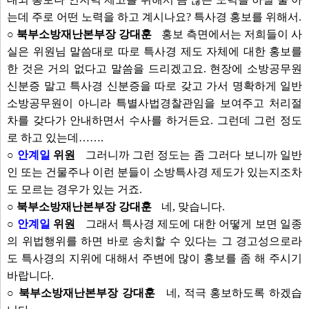
는데 주로 어떤 노력을 하고 계시나요? 특사경 홍보를 위해서.
○ 북부소방재난본부장 강대훈
홍보 측면에서는 저희들이 사
실은 위원님 말씀대로 따로 특사경 제도 자체에 대한 홍보를
한 것은 거의 없다고 말씀을 드리겠고요. 현장에 소방공무원
신분증 말고 특사경 신분증을 따로 갖고 가서 명확하게 일반
소방공무원이 아니라 특별사법경찰관임을 보여주고 처리절
차를 갖다가 안내하면서 수사를 하거든요. 그런데 그런 정도
로 하고 있는데…….
○
안계일
위원
그러니까 그런 정도는 좀 그러다 보니까 일반
인 또는 건물주나 이런 분들이 소방특사경 제도가 있는지조차
도 모르는 경우가 있는 거죠.
○ 북부소방재난본부장 강대훈
네, 맞습니다.
○
안계일
위원
그래서 특사경 제도에 대한 어떻게 보면 일종
의 위법행위를 하면 바로 송치할 수 있다는 그 경고성으로라
도 특사경의 지위에 대해서 주변에 많이 홍보를 좀 해 주시기
바랍니다.
○ 북부소방재난본부장 강대훈
네, 적극 홍보하도록 하겠습