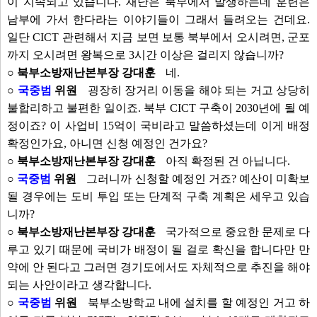
이 지속되고 있습니다. 재난은 북부에서 발생하는데 훈련은
남부에 가서 한다라는 이야기들이 그래서 들려오는 건데요.
일단 CICT 관련해서 지금 보면 보통 북부에서 오시려면, 군포
까지 오시려면 왕복으로 3시간 이상은 걸리지 않습니까?
○ 북부소방재난본부장 강대훈
네.
○
국중범
위원
굉장히 장거리 이동을 해야 되는 거고 상당히
불합리하고 불편한 일이죠. 북부 CICT 구축이 2030년에 될 예
정이죠? 이 사업비 15억이 국비라고 말씀하셨는데 이게 배정
확정인가요, 아니면 신청 예정인 건가요?
○ 북부소방재난본부장 강대훈
아직 확정된 건 아닙니다.
○
국중범
위원
그러니까 신청할 예정인 거죠? 예산이 미확보
될 경우에는 도비 투입 또는 단계적 구축 계획은 세우고 있습
니까?
○ 북부소방재난본부장 강대훈
국가적으로 중요한 문제로 다
루고 있기 때문에 국비가 배정이 될 걸로 확신을 합니다만 만
약에 안 된다고 그러면 경기도에서도 자체적으로 추진을 해야
되는 사안이라고 생각합니다.
○
국중범
위원
북부소방학교 내에 설치를 할 예정인 거고 하