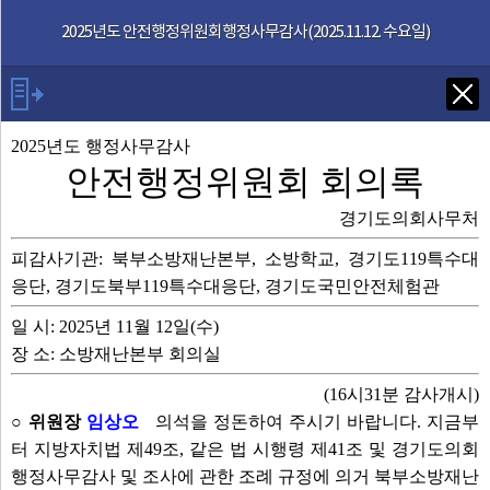
본문으로 바로가기
기능메뉴 메뉴 바로가기
2025년도 안전행정위원회행정사무감사(2025.11.12. 수요일)
Tab키로 다음 검색
2025년도 행정사무감사
안전행정위원회 회의록
발언자
경기도의회사무처
피감사기관: 북부소방재난본부, 소방학교, 경기도119특수대
안건
응단, 경기도북부119특수대응단, 경기도국민안전체험관
부록
일 시: 2025년 11월 12일(수)
장 소: 소방재난본부 회의실
2025년도 행감
(16시31분 감사개시)
○ 위원장
임상오
의석을 정돈하여 주시기 바랍니다. 지금부
영상회의록
터 지방자치법 제49조, 같은 법 시행령 제41조 및 경기도의회
행정사무감사 및 조사에 관한 조례 규정에 의거 북부소방재난