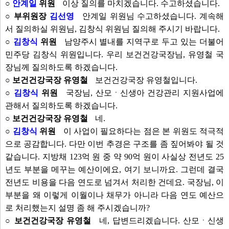
○
안계일
위원
이상 질의를 마치겠습니다. 수고하셨습니다.
○ 부위원장
김선영
안계일 위원님 수고하셨습니다. 계속해
서 질의하실 위원님, 김창식 위원님 질의해 주시기 바랍니다.
○
김창식
위원
남양주시 별내를 지역구로 두고 있는 더불어
민주당 김창식 위원입니다. 우리 보건건강국장님, 유영철 국
장님께 질의하도록 하겠습니다.
○ 보건건강국장 유영철
보건건강국장 유영철입니다.
○
김창식
위원
국장님, 산모ㆍ신생아 건강관리 지원사업에
관해서 질의하도록 하겠습니다.
○ 보건건강국장 유영철
네.
○
김창식
위원
이 사업이 필요하다는 점은 본 위원도 적극적
으로 공감합니다. 다만 이번 추경은 구조를 좀 짚어봐야 될 것
같습니다. 지방채 123억 원 중 약 90억 원이 사실상 전년도 25
년도 부분을 메꾸는 예산이에요, 여기 보니까요. 그런데 결국
전년도 비용을 다음 연도로 넘겨서 처리한 건데요. 국장님, 이
부분을 왜 이렇게 이월이나 채무가 아니라 다음 연도 예산으
로 처리했는지 설명 좀 해 주시겠습니까?
○ 보건건강국장 유영철
네, 답변드리겠습니다. 산모ㆍ신생