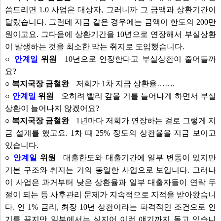
씀드리면 1.0 사업은 대상자, 그러니까 그 금액과 상환기간이
달랐습니다. 그런데 지금 같은 경우에는 금액이 한도의 200만
원이고요. 그다음에 상환기간을 10년으로 연장해서 부실상환
이 발생하는 것을 최소한 막는 취지로 도입했습니다.
○
안계일
위원
10년으로 연장한다고 부실상환이 줄어들까
요?
○ 복지국장 금철완
저희가 1차 지금 상환율…….
○
안계일
위원
오히려 빨리 갚을 거를 늘어나게 하면서 부실
상환이 늘어나지 않겠어요?
○ 복지국장 금철완
1년마다 저희가 연장하는 걸로 그렇게 지
금 설계를 했고요. 1차 때 25% 정도의 상환율을 지금 보이고
있습니다.
○
안계일
위원
대출한도와 대출기간에 일부 변동이 있지만
기본 구조와 취지는 거의 동일한 사업으로 보입니다. 그러나
이 사업은 과거부터 낮은 상환율과 일부 대출자들이 연락 두
절이 되는 등 사후관리 문제가 지속적으로 지적을 받아왔습니
다. 연 1% 금리, 최장 10년 상환이라는 파격적인 조건으로 인
기를 끌지만 일부에서는 심지어 이런 얘기까지 돌고 있습니