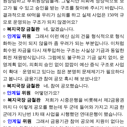
원장님하고 부위원장님들께. 그렇지만 의회에 정상적으로 보
고가 될 수 있고 승인을 받는 구조를 찾아봐 주시기 바랍니다.
결과적으로 60억을 우리가 심의를 하고 실제 사업은 150억 규
모로 운영되는 구조가 되지 않겠어요?
○ 복지국장 금철완
네, 알겠습니다.
○
안계일
위원
그래서 이런 예산 심의 건을 형식적으로 형식
화하는 것이 되지 않을까 좀 우려가 되는 부분입니다. 이처럼
회수된 자금을 다시 재투입하는 구조는 사실상 기금과 동일한
회전 재원방식입니다. 그럼에도 불구하고 기금 설치 없이, 운
영계획 없이, 의회의 승인 없이 깜깜이 예산 증식 구조로 사업
이 확대ㆍ운영되고 있다는 점은 분명히 문제제기가 필요하다
고 봅니다. 금융기관 참여 공모 혹시 해 보셨나요?
○ 복지국장 금철완
네, 참여 공모했습니다.
○
안계일
위원
어떻던가요?
○ 복지국장 금철완
저희가 시중은행을 비롯해서 제2금융권
까지 다 이렇게 공모를 했는데 두 군데 들어와 가지고 지금 한
군데가 지난번 1차 때 사업을 시행했던 연대은행이 됐습니다.
○
안계일
위원
그래서 금융기관 참여 공모에 지원이 없다는