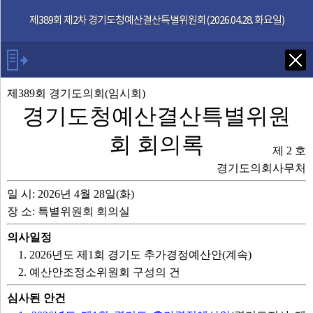
본문으로 바로가기
기능메뉴 메뉴 바로가기
제389회 제2차 경기도청예산결산특별위원회(2026.04.28. 화요일)
Tab키로 다음 검색
제389회 경기도의회(임시회)
경기도청예산결산특별위원
발언자
회 회의록
제 2 호
경기도의회사무처
안건
일 시: 2026년 4월 28일(화)
부록
장 소: 특별위원회 회의실
의사일정
제389회 회의록
1. 2026년도 제1회 경기도 추가경정예산안(계속)
2. 예산안조정소위원회 구성의 건
영상회의록
심사된 안건