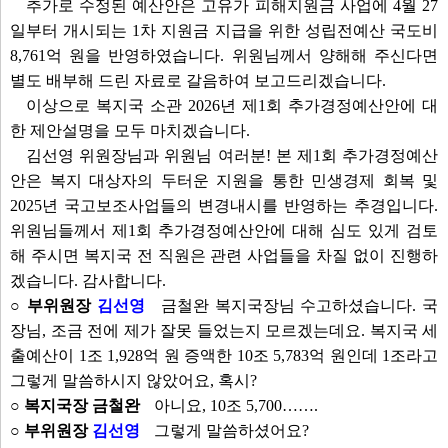
추가로 수정된 예산안은 고유가 피해지원금 사업에 4월 27
일부터 개시되는 1차 지원금 지급을 위한 성립전예산 국도비
8,761억 원을 반영하였습니다. 위원님께서 양해해 주신다면
별도 배부해 드린 자료로 갈음하여 보고드리겠습니다.
이상으로 복지국 소관 2026년 제1회 추가경정예산안에 대
한 제안설명을 모두 마치겠습니다.
김선영 위원장님과 위원님 여러분! 본 제1회 추가경정예산
안은 복지 대상자의 두터운 지원을 통한 민생경제 회복 및
2025년 국고보조사업들의 변경내시를 반영하는 추경입니다.
위원님들께서 제1회 추가경정예산안에 대해 심도 있게 검토
해 주시면 복지국 전 직원은 관련 사업들을 차질 없이 진행하
겠습니다. 감사합니다.
○ 부위원장
김선영
금철완 복지국장님 수고하셨습니다. 국
장님, 조금 전에 제가 잘못 들었는지 모르겠는데요. 복지국 세
출예산이 1조 1,928억 원 증액한 10조 5,783억 원인데 1조라고
그렇게 말씀하시지 않았어요, 혹시?
○ 복지국장 금철완
아니요, 10조 5,700…….
○ 부위원장
김선영
그렇게 말씀하셨어요?