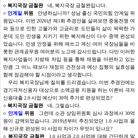
○ 복지국장 금철완
네, 복지국장 금철완입니다.
○
안계일
위원
안녕하십니까? 성남 출신 국민의힘 안계일 위
원입니다. 이번 2026년 제1회 추경안을 살펴보면 중동전쟁 여
파 등으로 인한 고물가와 고금리로 도민들의 삶이 팍팍한 가
운데 도민 민생을 지키기 위한 복지예산이 다수 증액 편성되
었습니다. 민생 안정을 위해 애쓰고 계신 여러 국장님들을 비
롯한 관계공무원 여러분의 노고에 감사드립니다. 다만 이러한
복지사업들이 지방채 차입 등을 통해 재원을 마련하고 있는
만큼 그 어느 때보다 재정의 건전성과 예산 집행의 실효성을
함께 점검해야 할 시점이라고 생각합니다.
우리 복지국장님께 질의를 드리겠습니다. 이번 추경안에는
경기극저신용자 대상으로 소액금융 지원을 하는 이른바 극저
신용대출 2.0 사업 예산이 30억 추가로 편성되었죠?
○ 복지국장 금철완
네, 그렇습니다.
○
안계일
위원
그런데 소관 상임위원회 심사 과정에서 30억
원이 감액되었습니다. 2019년부터 추진되었던 1.0 사업과 올
해 신규로 편성된 이 사업의 차이가 무엇이 있나요?
○ 복지국장 금철완
1.0 사업과 2.0 사업에 대해 간단하게 말