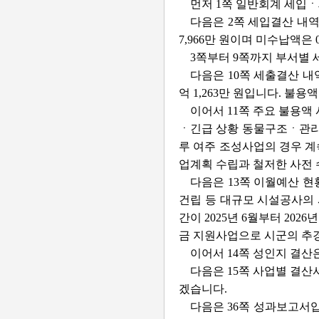
먼저 1쪽 일반회계 세입ㆍ세
다음은 2쪽 세입결산 내역입니
7,966만 원이며 미수납액은 0
3쪽부터 9쪽까지 부서별
다음은 10쪽 세출결산 내역입
억 1,263만 원입니다. 불용액은
이어서 11쪽 주요 불용액
ㆍ긴급 상황 동물구조ㆍ관리 
루 여주 조성사업의 경우 계
업계획 수립과 철저한 사전
다음은 13쪽 이월예산 현
건립 등 대규모 시설공사의 
간이 2025년 6월부터 2
금 지원사업으로 시군의 추경
이어서 14쪽 성인지 결산은
다음은 15쪽 사업별 결
겠습니다.
다음은 36쪽 성과보고서입