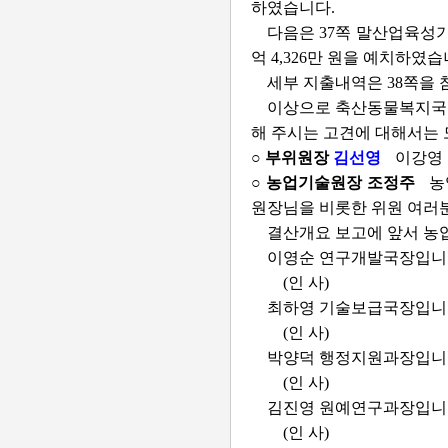
하였습니다.
다음은 37쪽 말산업육성기금
억 4,326만 원을 예치하였습
세부 지출내역은 38쪽을 
이상으로 축산동물복지국 
해 주시는 고견에 대해서는 
○ 부위원장
김선영
이강영
○ 농업기술원장 조정주
농
원장님을 비롯한 위원 여러
결산개요 보고에 앞서 농
이영순 연구개발국장입니
(인 사)
최하영 기술보급국장입니
(인 사)
박양덕 행정지원과장입니
(인 사)
김진영 원예연구과장입니
(인 사)