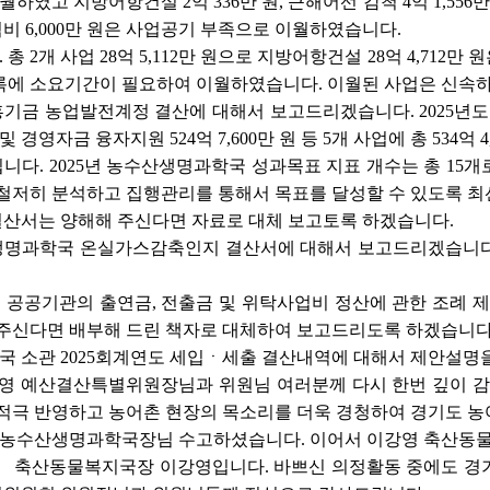
 이월하였고 지방어항건설 2억 336만 원, 근해어선 감척 4억 1,
 6,000만 원은 사업공기 부족으로 이월하였습니다.
 2개 사업 28억 5,112만 원으로 지방어항건설 28억 4,71
록에 소요기간이 필요하여 이월하였습니다. 이월된 사업은 신속
기금 농업발전계정 결산에 대해서 보고드리겠습니다. 2025년도 말 
및 경영자금 융자지원 524억 7,600만 원 등 5개 사업에 총 534억
니다. 2025년 농수산생명과학국 성과목표 지표 개수는 총 15개로
 철저히 분석하고 집행관리를 통해서 목표를 달성할 수 있도록 최
업결산서는 양해해 주신다면 자료로 대체 보고토록 하겠습니다.
생명과학국 온실가스감축인지 결산서에 대해서 보고드리겠습니다. 
기도 공공기관의 출연금, 전출금 및 위탁사업비 정산에 관한 조
 주신다면 배부해 드린 책자로 대체하여 보고드리도록 하겠습니다
 소관 2025회계연도 세입ㆍ세출 결산내역에 대해서 제안설명을
선영 예산결산특별위원장님과 위원님 여러분께 다시 한번 깊이 
적극 반영하고 농어촌 현장의 목소리를 더욱 경청하여 경기도 농
 농수산생명과학국장님 수고하셨습니다. 이어서 이강영 축산동물
영
축산동물복지국장 이강영입니다. 바쁘신 의정활동 중에도 경기