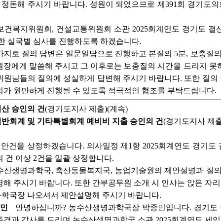
 정돈해 주시기 바랍니다. 성원이 되었으므로 제391회 경기도
건복지위원회, 건설교통위원회 소관 2025회계연도 경기도 결산
한 실국별 심사를 진행하도록 하겠습니다.
지로 질의 답변은 일문일답으로 진행하고 본질의 5분, 보충질의 
장에게 말씀해 주시고 그 이후로는 보충질의 시간을 드리지 못하
위원님들의 질의에 성실하게 답변해 주시기 바랍니다. 또한 질의
의가 원만하게 진행될 수 있도록 적극적인 협조를 부탁드립니다.
 결산 승인의 건
(경기도지사 제출)(계속)
도 일반회계 및 기타특별회계 예비비 지출 승인의 건
(경기도지사 제출
안건을 상정하겠습니다. 의사일정 제1항 2025회계연도 경기도 결
 건 이상 2건을 일괄 상정합니다.
수산생명과학국, 축산동물복지국, 농업기술원의 제안설명과 질의 
해 주시기 바랍니다. 또한 간부공무원 소개 시 인사는 앉은 자리
학국장 나오셔서 제안설명해 주시기 바랍니다.
종민
안녕하십니까? 농수산생명과학국장 박종민입니다. 경기도 
존경과 감사를 드리며 농수산생명과학국 소관 2025회계연도 세