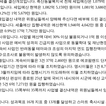
출 결산개요입니다. 축산동물복지국 전체 세입예산은 1,079억 7,96
다. 세입예산 현액은 1,082억 5,159만 원이며 1,081억 3,68
.2%인 1억 5,679만 원입니다.
 세입결산 내역은 위원님들께서 양해해 주신다면 배부해 드린 
니다. 세출예산 집행내역은 예산현액 1,946억 4,042만 원 중 집행액
 0.9%인 17억 7,792만 원입니다.
 사유입니다. 사업별 예산액 대비 30% 이상 불용되거나 1억 원 
사업은 예비적 성격의 긴급지원 사업으로 동물학대 및 재난현장 
속비 사업인 반려동물 테마파크 조성의 마지막 연도 집행잔액이며 불
 수요조사로 불용액이 발생하지 않도록 유의하겠습니다.
황입니다. 계속비이월은 3건 37억 2,460만 원으로 에코팜랜드
사업기간 연장에 따라 이월 조치하였습니다. 명시이월은 1건 8
026년 3월까지임에 따라 집행시기가 미도래하여 이월 조치하였습니
예산 편성이 종료된 25년 말에 국비가 내시되어 시군에 예산 교
 5건 6억 7,271만 원을 집행하였습니다.
산서입니다. 15쪽부터 35쪽까지 사업별 결산내역은 위원님들께서
니다. 성과목표 16개 지표 중 13개를 달성하고 스마트 축사시설