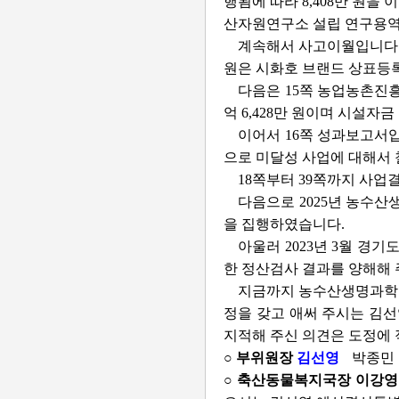
행됨에 따라 8,408만 원을
산자원연구소 설립 연구용역비
계속해서 사고이월입니다. 총
원은 시화호 브랜드 상표등
다음은 15쪽 농업농촌진흥
억 6,428만 원이며 시설자금 
이어서 16쪽 성과보고서입
으로 미달성 사업에 대해서
18쪽부터 39쪽까지 사
다음으로 2025년 농수산
을 집행하였습니다.
아울러 2023년 3월 경
한 정산검사 결과를 양해해
지금까지 농수산생명과학국
정을 갖고 애써 주시는 김
지적해 주신 의견은 도정에 
○ 부위원장
김선영
박종민
○ 축산동물복지국장 이강