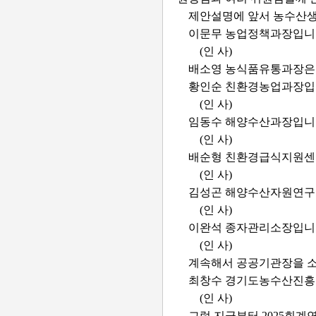
제안설명에 앞서 농수산생
이문무 농업정책과장입니
(인 사)
배소영 농식품유통과장은
황인순 친환경농업과장입
(인 사)
임동수 해양수산과장입니
(인 사)
배순형 친환경급식지원센
(인 사)
김성곤 해양수산자원연구
(인 사)
이완석 종자관리소장입니
(인 사)
계속해서 공공기관장을 소
최창수 경기도농수산진흥
(인 사)
그럼 지금부터 2025회