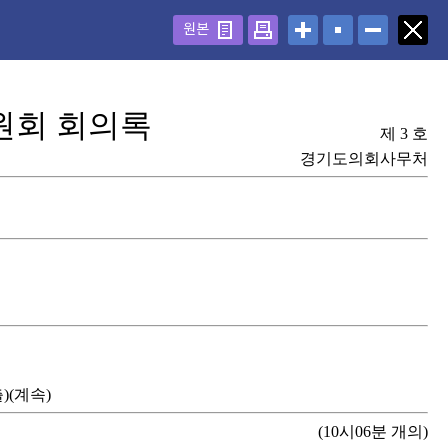
원본
회 회의록
제 3 호
경기도의회사무처
)(계속)
(10시06분 개의)