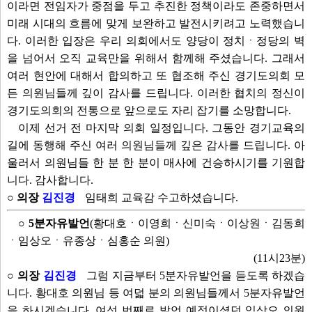
이라면 전임자가 중점을 두고 추진한 정책이라도 존중하면서
미래 시대의 흐름에 맞게 보완하고 발전시키려고 노력했습니
다. 이러한 입장은 우리 의회에서도 양당이 정치ㆍ정당의 벽
을 넘어서 오직 교육만을 위해서 함께해 주셨습니다. 그래서
여러 현안에 대해서 합의하고 또 협조해 주신 경기도의회 모
든 의원님들께 깊이 감사를 드립니다. 이러한 협치의 정신이
경기도의회의 전통으로 앞으로도 자리 잡기를 소망합니다.
이제 선거 전 마지막 의회 일정입니다. 그동안 경기교육의
길에 동행해 주신 여러 의원님들께 깊은 감사를 드립니다. 아
울러서 의원님들 한 분 한 분이 매사에 건승하시기를 기원합
니다. 감사합니다.
○ 의장
김진경
임태희 교육감 수고하셨습니다.
○ 5분자유발언
(황대호ㆍ이영희ㆍ신미숙ㆍ이상원ㆍ김동희
ㆍ임상오ㆍ유종상ㆍ심홍순 의원)
(11시23분)
○ 의장
김진경
그럼 지금부터 5분자유발언을 듣도록 하겠습
니다. 황대호 의원님 등 여덟 분의 의원님들께서 5분자유발언
을 하시겠습니다. 여섯 번째로 발언 예정이셨던 임상오 의원