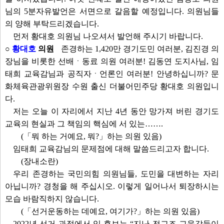
님의 5분자유발언은 서면으로 갈음할 예정입니다. 의원님들
의 양해 부탁드리겠습니다.
먼저 황대호 의원님 나오셔서 발언해 주시기 바랍니다.
○
황대호
의원
존경하는 1,420만 경기도민 여러분, 김진경 의
장님을 비롯한 선배ㆍ동료 의원 여러분! 김동연 도지사님, 임
태희 교육감님과 공직자ㆍ언론인 여러분! 안녕하십니까? 문
화체육관광위원장 수원 출신 더불어민주당 황대호 의원입니
다.
저는 오늘 이 자리에서 지난 4년 동안 망가져 버린 경기도
교육의 현실과 그 책임의 핵심에 서 있는…….
(「뭐 하는 거예요, 뭐?」하는 의원 있음)
임태희 교육감님의 문제점에 대해 말씀드리고자 합니다.
(장내소란)
우리 존경하는 국민의힘 의원님들, 도민을 대변하는 자리
아닙니까? 경청을 해 주십시오. 이렇게 일어나서 퇴장하시는
모습 바람직하지 않습니다.
(「선거운동하는 데예요, 여기가?」하는 의원 있음)
2022년 선거 과정에서 임 후보는 “지난 전교조 교육감들이