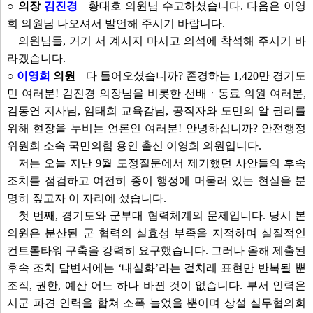
○ 의장
김진경
황대호 의원님 수고하셨습니다. 다음은 이영
희 의원님 나오셔서 발언해 주시기 바랍니다.
의원님들, 거기 서 계시지 마시고 의석에 착석해 주시기 바
라겠습니다.
○
이영희
의원
다 들어오셨습니까? 존경하는 1,420만 경기도
민 여러분! 김진경 의장님을 비롯한 선배ㆍ동료 의원 여러분,
김동연 지사님, 임태희 교육감님, 공직자와 도민의 알 권리를
위해 현장을 누비는 언론인 여러분! 안녕하십니까? 안전행정
위원회 소속 국민의힘 용인 출신 이영희 의원입니다.
저는 오늘 지난 9월 도정질문에서 제기했던 사안들의 후속
조치를 점검하고 여전히 종이 행정에 머물러 있는 현실을 분
명히 짚고자 이 자리에 섰습니다.
첫 번째, 경기도와 군부대 협력체계의 문제입니다. 당시 본
의원은 분산된 군 협력의 실효성 부족을 지적하며 실질적인
컨트롤타워 구축을 강력히 요구했습니다. 그러나 올해 제출된
후속 조치 답변서에는 ‘내실화’라는 겉치레 표현만 반복될 뿐
조직, 권한, 예산 어느 하나 바뀐 것이 없습니다. 부서 인력은
시군 파견 인력을 합쳐 소폭 늘었을 뿐이며 상설 실무협의회