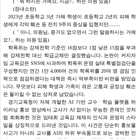
(「뭐 하시는 거예요, 지금?」하는 의원 있음)
(장내소란)
2023년 초등학교 3년 가해 학생이 초등학교 2년의 피해 학
생에게 각막 훼손 등 전치 9주의 중상을 입혔지만…….
(「아니, 의원님, 증거도 없으면서 그런 말씀하시는 거예
요?」하는 의원 있음)
학폭위는 강제전학 기준인 16점보다 1점 낮은 15점을 부과
해 강제전학 대신 학급교체만 결정했습니다. 논란이 커지자
임 교육감은 SNS에 사과하며 학폭위 운영 실태 특별점검단을
구성했지만 연간 1만 4,000여 건의 학폭위를 20여 명 겸임 인
력으로 점검하겠다는 대책은 즉시 역부족이란 비판을 받았습
니다. 무엇보다 피해 학생과 가족이 겪은 고통과 공정성 훼손
은 돌이킬 수 없는 상처로 남았습니다.
경기교육청이 자체 개발한 AI 기반 교수ㆍ학습 플랫폼 하
이러닝 홍보 영상에서 교사가 AI 없이는 무능한 존재인 것처
럼 희화화한 것은 임태희 교육감 체제의 인식과 운영의 스타
일을 상징적으로 드러낸 것입니다. 이 사건은 단순히 홍보물
사고가 아니라 교사를 AI의 하위 부속품으로 보는 경박한 인