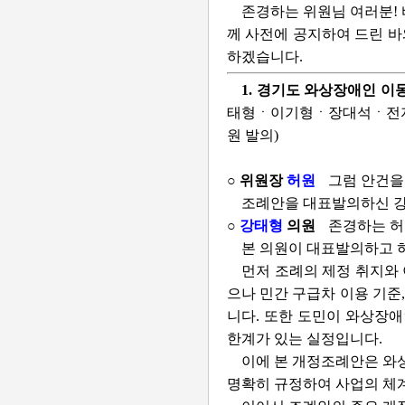
존경하는 위원님 여러분!
께 사전에 공지하여 드린 바와
하겠습니다.
1. 경기도 와상장애인 
태형ㆍ이기형ㆍ장대석ㆍ전
원 발의)
○ 위원장
허원
그럼 안건을
조례안을 대표발의하신 강
○
강태형
의원
존경하는 허
본 의원이 대표발의하고 
먼저 조례의 제정 취지와
으나 민간 구급차 이용 기준
니다. 또한 도민이 와상장
한계가 있는 실정입니다.
이에 본 개정조례안은 와
명확히 규정하여 사업의 체