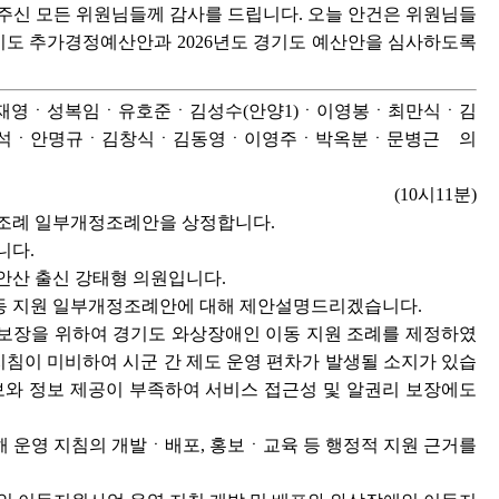
주신 모든 위원님들께 감사를 드립니다. 오늘 안건은 위원님들
회 경기도 추가경정예산안과 2026년도 경기도 예산안을 심사하도록
ㆍ이재영ㆍ성복임ㆍ유호준ㆍ김성수(안양1)ㆍ이영봉ㆍ최만식ㆍ김
석ㆍ안명규ㆍ김창식ㆍ김동영ㆍ이영주ㆍ박옥분ㆍ문병근 의
(10시11분)
 조례 일부개정조례안을 상정합니다.
니다.
안산 출신 강태형 의원입니다.
이동 지원 일부개정조례안에 대해 제안설명드리겠습니다.
보장을 위하여 경기도 와상장애인 이동 지원 조례를 제정하였
지침이 미비하여 시군 간 제도 운영 편차가 발생될 소지가 있습
보와 정보 제공이 부족하여 서비스 접근성 및 알권리 보장에도
 운영 지침의 개발ㆍ배포, 홍보ㆍ교육 등 행정적 지원 근거를