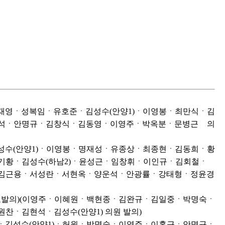
ㆍ이재영ㆍ성복임ㆍ유호준ㆍ김성수(안양1)ㆍ이영봉ㆍ최만식ㆍ김
석ㆍ안명규ㆍ김창식ㆍ김동영ㆍ이영주ㆍ박옥분ㆍ문병근 의
)(김성수(안양1)ㆍ이영봉ㆍ명재성ㆍ유종상ㆍ최종현ㆍ김동희ㆍ황
황ㆍ김성수(하남2)ㆍ윤성근ㆍ임창휘ㆍ이인규ㆍ김회철ㆍ
김근용ㆍ서성란ㆍ서현옥ㆍ양운석ㆍ안광률ㆍ강태형ㆍ정윤경
대표발의)(이영주ㆍ이혜원ㆍ백현종ㆍ김완규ㆍ김일중ㆍ박명숙ㆍ
김현석ㆍ김성수(안양1) 의원 발의)
동영ㆍ김성수(안양1)ㆍ허원ㆍ박명숙ㆍ이영주ㆍ이홍근ㆍ안명규ㆍ