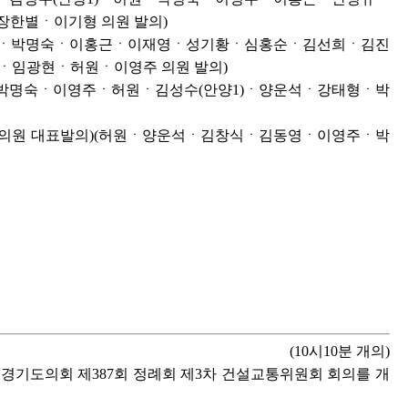
별ㆍ이기형 의원 발의)
정호ㆍ박명숙ㆍ이홍근ㆍ이재영ㆍ성기황ㆍ심홍순ㆍ김선희ㆍ김진
임광현ㆍ허원ㆍ이영주 의원 발의)
근ㆍ박명숙ㆍ이영주ㆍ허원ㆍ김성수(안양1)ㆍ양운석ㆍ강태형ㆍ박
 의원 대표발의)(허원ㆍ양운석ㆍ김창식ㆍ김동영ㆍ이영주ㆍ박
(10시10분 개의)
 경기도의회 제387회 정례회 제3차 건설교통위원회 회의를 개