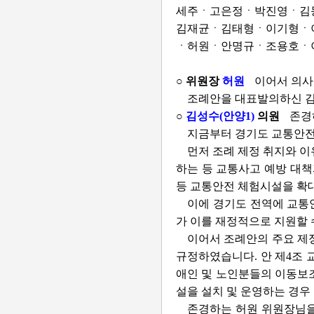
세주ㆍ고은정ㆍ박진영ㆍ김
김재균ㆍ김태형ㆍ이기형ㆍ
ㆍ허원ㆍ안명규ㆍ조용호ㆍ이
○ 위원장
허원
이어서 의사
조례안을 대표발의하신 김
○
김성수(안양1)
의원
존경
지금부터 경기도 교통안전
먼저 조례 제정 취지와 
하는 등 교통사고 예방 대책
등 교통안전 체험시설을 확대
이에 경기도 전역에 교통
가 이를 재정적으로 지원할 
이어서 조례안의 주요 제
규정하였습니다. 안 제4조 
애인 및 노인분들의 이동보
설을 설치 및 운영하는 경우
존경하는 허원 위원장님을