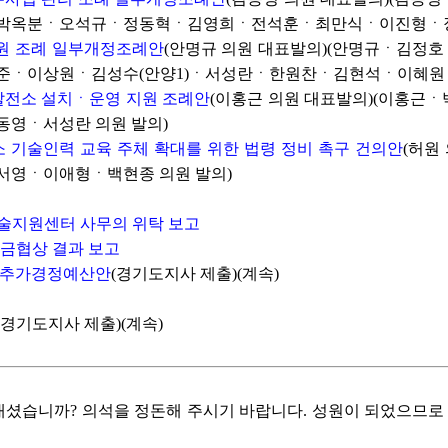
박옥분ㆍ오석규ㆍ정동혁ㆍ김영희ㆍ전석훈ㆍ최만식ㆍ이진형ㆍ장한
지원 조례 일부개정조례안
(안명규 의원 대표발의)(안명규ㆍ김
ㆍ이상원ㆍ김성수(안양1)ㆍ서성란ㆍ한원찬ㆍ김현석ㆍ이혜원ㆍ
광발전소 설치ㆍ운영 지원 조례안
(이홍근 의원 대표발의)(이홍
영ㆍ서성란 의원 발의)
소 기술인력 교육 주체 확대를 위한 법령 정비 촉구 건의안
(허원
영ㆍ이애형ㆍ백현종 의원 발의)
기술지원센터 사무의 위탁 보고
임금협상 결과 보고
기도 추가경정예산안
(경기도지사 제출)(계속)
(경기도지사 제출)(계속)
내셨습니까? 의석을 정돈해 주시기 바랍니다. 성원이 되었으므로