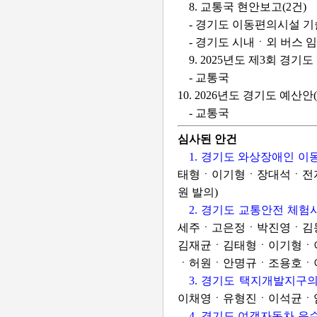
8. 교통국 현안보고(2건)
- 경기도 이동편의시설 
- 경기도 시내ㆍ외 버스 
9. 2025년도 제3회 경
- 교통국
10. 2026년도 경기도 예산안
- 교통국
심사된 안건
1. 경기도 와상장애인 
태형ㆍ이기형ㆍ장대석ㆍ전
원 발의)
2. 경기도 교통안전 체험
세주ㆍ고은정ㆍ박진영ㆍ김
김재균ㆍ김태형ㆍ이기형ㆍ
ㆍ허원ㆍ안명규ㆍ조용호ㆍ이
3. 경기도 택지개발지구
이채영ㆍ유형진ㆍ이석균ㆍ임
4. 경기도 여객자동차 