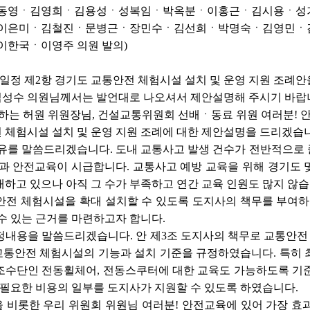
동영ㆍ김영희ㆍ김용성ㆍ성복임ㆍ박옥분ㆍ이홍근ㆍ김시용ㆍ성기
이은미ㆍ김철진ㆍ문병근ㆍ장민수ㆍ김선희ㆍ박명숙ㆍ김영민ㆍ
한국ㆍ이영주 의원 발의)
일정 제2항 경기도 교통안전 체험시설 설치 및 운영 지원 조례안
성수 의원님께서는 발언대로 나오셔서 제안설명해 주시기 바랍
하는 허원 위원장님, 건설교통위원회 선배ㆍ동료 위원 여러분! 
 체험시설 설치 및 운영 지원 조례에 대한 제안설명을 드리겠습
이유를 말씀드리겠습니다. 도내 교통사고 발생 건수가 전반적으로 
과 안전교육이 시급합니다. 교통사고 예방 교육을 위해 경기도 
하고 있으나 아직 그 수가 부족하고 연간 교육 인원도 많지 않습
안전 체험시설을 확대 설치할 수 있도록 도지사의 책무를 부여
수 있는 근거를 마련하고자 합니다.
정내용을 말씀드리겠습니다. 안 제3조 도지사의 책무로 교통안전 
교통안전 체험시설의 기능과 설치 기준을 규정하였습니다. 특히 
조수단인 전동휠체어, 전동스쿠터에 대한 교육도 가능하도록 기준
 필요한 비용의 일부를 도지사가 지원할 수 있도록 하였습니다.
 비롯한 우리 위원회 위원님 여러분! 안전교육에 있어 가장 효