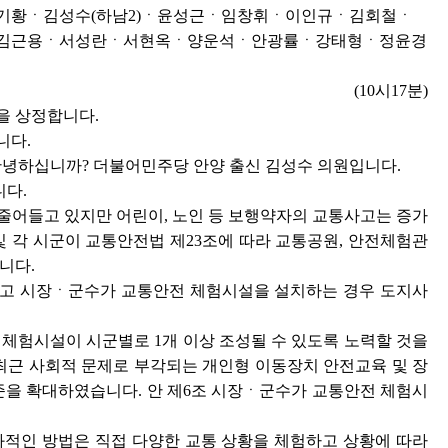
황ㆍ김성수(하남2)ㆍ윤성근ㆍ임창휘ㆍ이인규ㆍ김회철ㆍ
김근용ㆍ서성란ㆍ서현옥ㆍ양운석ㆍ안광률ㆍ강태형ㆍ정윤경
(10시17분)
을 상정합니다.
니다.
안녕하십니까? 더불어민주당 안양 출신 김성수 의원입니다.
니다.
줄어들고 있지만 어린이, 노인 등 보행약자의 교통사고는 증가
및 각 시군이 교통안전법 제23조에 따라 교통공원, 안전체험관
니다.
하고 시장ㆍ군수가 교통안전 체험시설을 설치하는 경우 도지사
체험시설이 시군별로 1개 이상 조성될 수 있도록 노력할 것을
최근 사회적 문제로 부각되는 개인형 이동장치 안전교육 및 장
을 확대하였습니다. 안 제6조 시장ㆍ군수가 교통안전 체험시
과적인 방법은 직접 다양한 교통 상황을 체험하고 상황에 따라