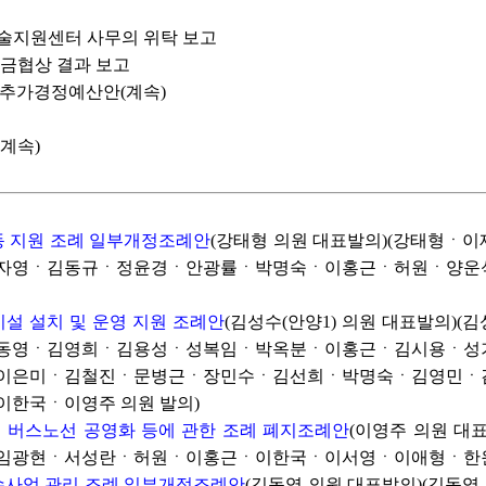
기술지원센터 사무의 위탁 보고
임금협상 결과 보고
기도 추가경정예산안(계속)
(계속)
이동 지원 조례 일부개정조례안
(강태형 의원 대표발의)(강태형
자영ㆍ김동규ㆍ정윤경ㆍ안광률ㆍ박명숙ㆍ이홍근ㆍ허원ㆍ양운
시설 설치 및 운영 지원 조례안
(김성수(안양1) 의원 대표발의
동영ㆍ김영희ㆍ김용성ㆍ성복임ㆍ박옥분ㆍ이홍근ㆍ김시용ㆍ성기
이은미ㆍ김철진ㆍ문병근ㆍ장민수ㆍ김선희ㆍ박명숙ㆍ김영민ㆍ
한국ㆍ이영주 의원 발의)
의 버스노선 공영화 등에 관한 조례 폐지조례안
(이영주 의원 
광현ㆍ서성란ㆍ허원ㆍ이홍근ㆍ이한국ㆍ이서영ㆍ이애형ㆍ한원찬ㆍ
운수사업 관리 조례 일부개정조례안
(김동영 의원 대표발의)(김