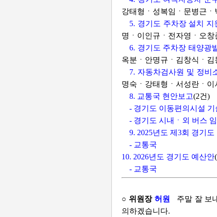
강태형ㆍ성복임ㆍ문병근ㆍ
5. 경기도 주차장 설치 
명ㆍ이인규ㆍ전자영ㆍ오창준
6. 경기도 주차장 태양
옥분ㆍ안명규ㆍ김창식ㆍ김동
7. 자동차검사원 및 정비
명숙ㆍ강태형ㆍ서성란ㆍ이서
8. 교통국 현안보고
(2건)
- 경기도 이동편의시설 
- 경기도 시내ㆍ외 버스 
9. 2025년도 제3회 경
- 교통국
10. 2026년도 경기도 예산안
- 교통국
○ 위원장
허원
주말 잘 보
의하겠습니다.