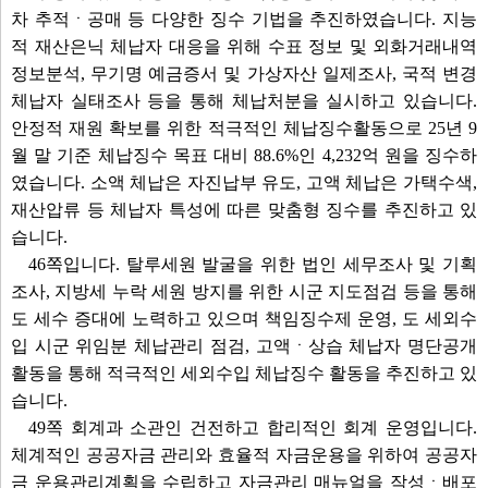
차 추적ㆍ공매 등 다양한 징수 기법을 추진하였습니다. 지능
적 재산은닉 체납자 대응을 위해 수표 정보 및 외화거래내역
정보분석, 무기명 예금증서 및 가상자산 일제조사, 국적 변경
체납자 실태조사 등을 통해 체납처분을 실시하고 있습니다.
안정적 재원 확보를 위한 적극적인 체납징수활동으로 25년 9
월 말 기준 체납징수 목표 대비 88.6%인 4,232억 원을 징수하
였습니다. 소액 체납은 자진납부 유도, 고액 체납은 가택수색,
재산압류 등 체납자 특성에 따른 맞춤형 징수를 추진하고 있
습니다.
46쪽입니다. 탈루세원 발굴을 위한 법인 세무조사 및 기획
조사, 지방세 누락 세원 방지를 위한 시군 지도점검 등을 통해
도 세수 증대에 노력하고 있으며 책임징수제 운영, 도 세외수
입 시군 위임분 체납관리 점검, 고액ㆍ상습 체납자 명단공개
활동을 통해 적극적인 세외수입 체납징수 활동을 추진하고 있
습니다.
49쪽 회계과 소관인 건전하고 합리적인 회계 운영입니다.
체계적인 공공자금 관리와 효율적 자금운용을 위하여 공공자
금 운용관리계획을 수립하고 자금관리 매뉴얼을 작성ㆍ배포