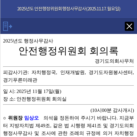
본문으로 바로가기
기능메뉴 메뉴 바로가기
2025년도 안전행정위원회행정사무감사(2025.11.17. 월요일)
Tab키로 다음 검색
2025년도 행정사무감사
안전행정위원회 회의록
발언자
경기도의회사무처
피감사기관: 자치행정국, 인재개발원, 경기도자원봉사센터,
안건
경기푸른미래관
부록
일 시: 2025년 11월 17일(월)
장 소: 안전행정위원회 회의실
2025년도 행감
(10시00분 감사개시)
○ 위원장
임상오
의석을 정돈하여 주시기 바랍니다. 지금부
영상회의록
터 지방자치법 제49조, 같은 법 시행령 제41조 및 경기도의회
행정사무감사 및 조사에 관한 조례의 규정에 의거 자치행정