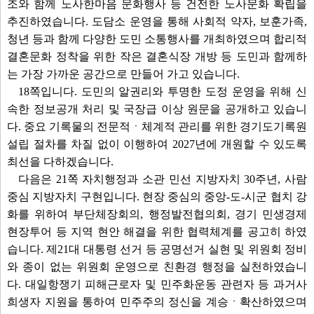
조와 함께 노사한마음 문화행사 등 건전한 노사문화 확립을
추진하였습니다. 도담소 운영을 통해 사회적 약자, 보훈가족,
청년 등과 함께 다양한 도민 소통행사를 개최하였으며 합리적
결혼문화 정착을 위한 작은 결혼식장 개방 등 도민과 함께하
는 가장 가까운 공간으로 만들어 가고 있습니다.
18쪽입니다. 도민의 알권리와 투명한 도정 운영을 위해 신
속한 정보공개 처리 및 국장급 이상 원문을 공개하고 있습니
다. 중요 기록물의 전문적ㆍ체계적 관리를 위한 경기도기록원
설립 절차를 차질 없이 이행하여 2027년에 개원할 수 있도록
최선을 다하겠습니다.
다음은 21쪽 자치행정과 소관 민선 지방자치 30주년, 사람
중심 지방자치 구현입니다. 현장 중심의 중앙-도-시군 협치 강
화를 위하여 부단체장회의, 행정발전협의회, 경기 민생경제
현장투어 등 지역 현안 해결을 위한 협력체계를 공고히 하였
습니다. 제21대 대통령 선거 등 공명선거 실현 및 위원회 정비
와 종이 없는 위원회 운영으로 친환경 행정을 실천하였습니
다. 대일항쟁기 피해근로자 및 민주화운동 관련자 등 과거사
희생자 지원을 통하여 민주주의 정신을 계승ㆍ확산하였으며