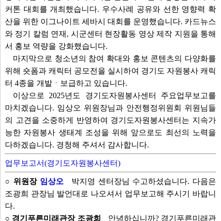
커톤 대회를 개최했습니다. 우수사례 공유와 선한 영향력 확
산을 위한 이그나이트 세바시 대회를 운영했습니다. 카드뉴스
와 정기 칼럼 연재, 시군센터 현장활동 영상 제작 지원을 통해
서 홍보 역량을 강화했습니다.
마지막으로 청소년의 참여 확대와 홍보 콘텐츠의 다양화를
위해 숏폼과 캐릭터 공모전을 실시하여 경기도 자원봉사 캐릭
터 4종을 개발ㆍ보급하고 있습니다.
이상으로 2025년도 경기도자원봉사센터 주요업무보고를
마치겠습니다. 임상오 위원장님과 안전행정위원회 위원님들
의 고견을 소중하게 반영하여 경기도자원봉사센터는 지속가
능한 자원봉사 생태계 조성을 위해 앞으로도 최선의 노력을
다하겠습니다. 경청해 주셔서 감사합니다.
업무보고서(경기도자원봉사센터)
○ 위원장
임상오
박지영 센터장님 수고하셨습니다. 다음은
조광희 관장님 발언대로 나오셔서 업무보고해 주시기 바랍니
다.
○ 경기푸른미래관장 조광희
안녕하십니까? 경기푸른미래관