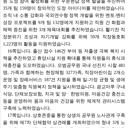
원 도정 참여 활성화를 위한 우문현답 정책 발굴을 추진하여
35개 팀 159명이 창의적인 도정 아이디어를 제안하였습니다.
조직 내 소통 강화와 국외연수형 정책 개발을 위한 멘토-멘티
성장 프로젝트를 9개 팀 132명에게 지원하고 직원 간 화합과
체력 증진을 위한 3개 체육대회를 추진하였습니다. 활기찬 직
장분위기 조성과 자기개발 강화를 위해 59개 직장동호회
1,223명의 활동을 지원하였습니다.
16쪽입니다. 출산 점수 146건 부여 등 저출생 극복 복지 시
책을 추진하였고 휴양시설 지원 확대를 통해 직원들의 휴식과
재충전을 도모하였습니다. 모범공무원 국내 선진지 시찰 481
명, 가족과 함께하는 현장체험 327가족, 직장어린이집 2개소
운영 및 장례서비스 187건 지원을 통해 일-가정 균형 및 생애
주기 맞춤형 직원복지 정책을 실시하였습니다. 광교마루 구내
식당, 단체보장보험, 치과 및 양ㆍ한방의원, 마음건강 충전소
등을 운영하여 몸과 마음의 건강을 위한 체계적 관리시스템
구축에 노력하였습니다.
17쪽입니다. 상호존중을 통한 상생의 공무원 노사관계 구축
을 위해 제7차 단체협약 상견례를 개최하였으며 청내 3개 노