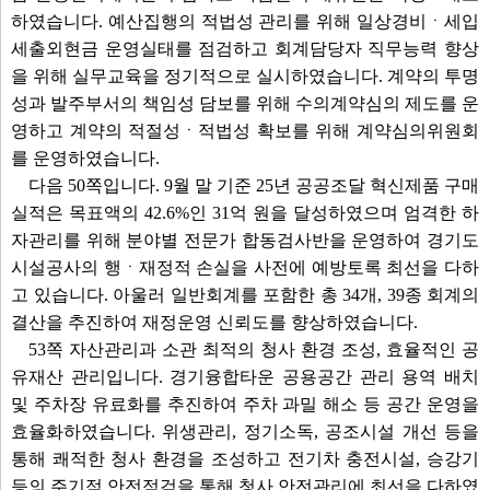
하였습니다. 예산집행의 적법성 관리를 위해 일상경비ㆍ세입
세출외현금 운영실태를 점검하고 회계담당자 직무능력 향상
을 위해 실무교육을 정기적으로 실시하였습니다. 계약의 투명
성과 발주부서의 책임성 담보를 위해 수의계약심의 제도를 운
영하고 계약의 적절성ㆍ적법성 확보를 위해 계약심의위원회
를 운영하였습니다.
다음 50쪽입니다. 9월 말 기준 25년 공공조달 혁신제품 구매
실적은 목표액의 42.6%인 31억 원을 달성하였으며 엄격한 하
자관리를 위해 분야별 전문가 합동검사반을 운영하여 경기도
시설공사의 행ㆍ재정적 손실을 사전에 예방토록 최선을 다하
고 있습니다. 아울러 일반회계를 포함한 총 34개, 39종 회계의
결산을 추진하여 재정운영 신뢰도를 향상하였습니다.
53쪽 자산관리과 소관 최적의 청사 환경 조성, 효율적인 공
유재산 관리입니다. 경기융합타운 공용공간 관리 용역 배치
및 주차장 유료화를 추진하여 주차 과밀 해소 등 공간 운영을
효율화하였습니다. 위생관리, 정기소독, 공조시설 개선 등을
통해 쾌적한 청사 환경을 조성하고 전기차 충전시설, 승강기
등의 주기적 안전점검을 통해 청사 안전관리에 최선을 다하였