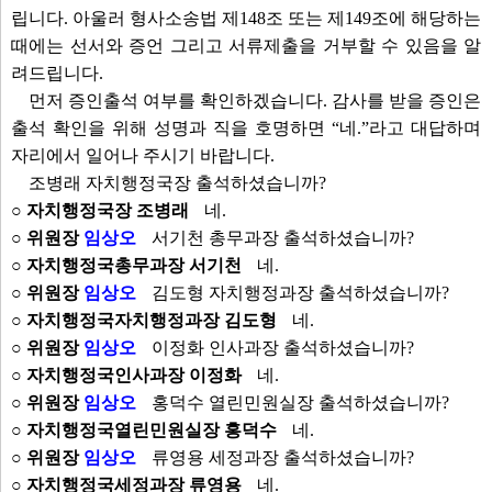
립니다. 아울러 형사소송법 제148조 또는 제149조에 해당하는
때에는 선서와 증언 그리고 서류제출을 거부할 수 있음을 알
려드립니다.
먼저 증인출석 여부를 확인하겠습니다. 감사를 받을 증인은
출석 확인을 위해 성명과 직을 호명하면 “네.”라고 대답하며
자리에서 일어나 주시기 바랍니다.
조병래 자치행정국장 출석하셨습니까?
○ 자치행정국장 조병래
네.
○ 위원장
임상오
서기천 총무과장 출석하셨습니까?
○ 자치행정국총무과장 서기천
네.
○ 위원장
임상오
김도형 자치행정과장 출석하셨습니까?
○ 자치행정국자치행정과장 김도형
네.
○ 위원장
임상오
이정화 인사과장 출석하셨습니까?
○ 자치행정국인사과장 이정화
네.
○ 위원장
임상오
홍덕수 열린민원실장 출석하셨습니까?
○ 자치행정국열린민원실장 홍덕수
네.
○ 위원장
임상오
류영용 세정과장 출석하셨습니까?
○ 자치행정국세정과장 류영용
네.