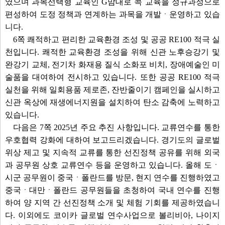
였으며 과목선택형 교육인 G맘대로 콕 교육을 정규과정으로
편성하여 도정 정책과 연계하는 과목을 개발ㆍ운영하고 있습
니다.
6쪽 쾌적하고 편리한 교육환경 조성 및 공공 RE100 적극 실
천입니다. 쾌적한 교육환경 조성을 위해 신관 노후승강기 및
완강기 교체, 전기차 화재용 질식 소화포 비치, 장애예술인 미
술품을 대여하여 전시하고 있습니다. 또한 공공 RE100 적극
실천을 위해 일회용품 제로존, 잔반줄이기 캠페인을 실시하고
신관 옥상에 재생에너지원을 설치하여 탄소 감축에 노력하고
있습니다.
다음은 7쪽 2025년 주요 추진 사항입니다. 교류연수를 통한
우호협력 강화에 대하여 보고드리겠습니다. 경기도의 글로벌
위상 제고 및 지속적 교류를 통한 선진정책 공유를 위해 외국
과 공무원 상호 교류연수 등을 운영하고 있습니다. 올해 도ㆍ
시군 공무원이 중국ㆍ폴란드를 방문, 현지 연수를 진행하였고
중국ㆍ대만ㆍ폴란드 공무원들을 초청하여 국내 연수를 진행
하여 양 지역 간 선진정책 소개 및 체험 기회를 제공하였습니
다. 이외에도 코이카 글로벌 연수사업으로 볼리비아, 나이지