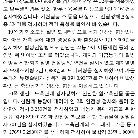
가를 대상으로 8만 968건을 검사하여 감염축 32두를 색출하였
고 브루셀라병은 젖소, 한우ㆍ육우를 대상으로 9만 7,161건을
검사하였습니다. 기립불능 소 등을 대상으로 전염성해면상뇌
증 324건을 검사하여 전건 음성을 확인한 바 있습니다.
19쪽 가축 소모성 질병 모니터링으로 농가 생산성 향상입니
다. 아픈 가축 등에 대한 병성감정과 혈청검사 1만 3,900건을
실시하여 법정전염병으로 진단된 22농가에 이동제한 등의 전
염병 확산 예방 조치를 하였습니다. 돼지와 가금농가의 질병
예방을 위한 돼지질병 컨설팅 5,158건을 실시하였고 돼지열병
과 오제스키병 3만 6,888건의 모니터링을 실시하였으며 가금
농가의 뉴캣슬병과 추백리 등 3만 3,907건을 검사하여 비발생
확인 등 축산농가의 생산성 향상을 지원하고 있습니다.
20쪽 생산ㆍ도축단계 검사강화로 안전한 원료축산물 공급
입니다. 산란계 농장에 대하여 연 2회 안전성 검사와 출하 전
산란계 검사 3,259건을 검사하였고 낙농가 유대 지급을 위한
원유 검사 8만 617건과 안전성 확보를 위한 잔류물질 정밀검
사 201건을 실시하였습니다. 도축단계의 소ㆍ돼지ㆍ가금 등 5
만 276만 5,293마리를 생ㆍ해체 검사하여 불합격 33만 1,000마