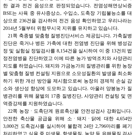
한 결과 전건 음성으로 판정되었습니다. 전염성해면상뇌증
BSE는 사육 중 유사증상소, 수입소, 도축장 기립불능소를 대
상으로 236건을 검사하여 전건 음성 확인하였고 우리나라는
2014년 5월부터 위험무시국 지위를 유지하고 있습니다.
21쪽 축종별 맞춤형 질병진단서비스 제공입니다. 가축질병
진단은 죽거나 병든 가축에 대한 전염병 진단을 위해 병성감
정 및 실험실 정밀검사를 8,154건을 실시하여 이 중 13건의 법
정전염병을 진단하였고 이에 따른 농가 방역조치와 사양관리
지도를 하였습니다. 돼지와 가금농가의 질병관리를 위한 농장
별 맞춤형 질병 컨설팅 지원으로 소모성질환의 발생을 최소화
하기 위한 개선 방안을 제시함으로써 농장의 경제적 손실 감
소와 생산성 향상에 도모하고 있습니다. 아울러 양봉농가 질
병관리를 위해 꿀벌의 17종 질병진단, 사양관리 컨설팅 및 면
역증강제를 지원하였습니다.
22쪽 농장ㆍ도축단계 원료축산물 안전성검사 강화입니다.
안전한 축산물 공급을 위해 소ㆍ돼지ㆍ닭에 대한 4,654만
3,000건 도축검사를 실시하여 불합격 24만 2,796마리를 폐기
처리하였고 식육 중 미생물, 항생물질, 농약 등 유해물질 검사