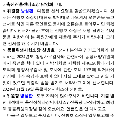
○ 축산진흥센터소장 남영희
네.
○ 위원장
방성환
다음은 선서 요령을 말씀드리겠습니다. 선
서는 신병호 소장이 대표로 발언대로 나오셔서 오른손을 들고
선서를 하면 다른 증인들도 동시에 오른손을 들어주시면 되겠
습니다. 선서가 끝난 후에는 신병호 소장은 서명 날인된 선서
문을 취합하여 본 위원장에게 제출해 주시기 바랍니다. 그러
면 선서를 해 주시기 바랍니다.
○ 동물위생시험소장 신병호
선서! 본인은 경기도의회가 실
시하는 2024년도 행정사무감사와 관련하여 농정해양위원회
에서 증언을 함에 있어 지방자치법 시행령 제46조6항과 경기
도의회 행정사무감사 및 조사에 관한 조례 19조에 의거하여
양심에 따라 숨김과 보탬이 없이 사실 그대로 말하고 만일 거
짓이 있으면 위증의 벌을 받기로 서약하고 이에 선서합니다.
2024년 11월 19일 동물위생시험소장 신병호.
○ 위원장
방성환
모두 자리에 앉아주시기 바랍니다. 지금 발
언대석에는 축산정책과장님이시죠? 신종광 과장님하고 최경
묵 동물위생과장님 같이 오셨어요. 언론인은 안 계시고요.
다음은 업무보고 순서입니다. 신병호 소장님 업무보고해 주