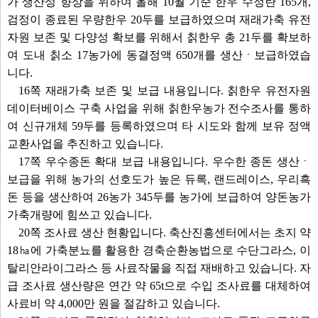
가 생산성 향상을 위하여 올해 10월 기준 한우 수정란 165개,
검정이 종료된 우량한우 20두를 보급하였으며 재래가축 유전
자원 보존 및 다양성 확보를 위해서 칡한우 총 21두를 확보하
여 도내 칡소 17농가에 동결정액 650개를 생산ㆍ보급하였습
니다.
16쪽 재래가축 보존 및 보급 내용입니다. 칡한우 유전자원
데이터베이스 구축 사업을 위해 칡한우농가 전수조사를 통하
여 신규개체 59두를 등록하였으며 타 시도와 함께 보유 정액
교환사업을 추진하고 있습니다.
17쪽 우수종돈 확대 보급 내용입니다. 우수한 종돈 생산ㆍ
보급을 위해 농가의 선호도가 높은 듀록, 랜드레이스, 우리흑
돈 등을 생산하여 26농가 345두를 농가에 보급하여 양돈농가
가축개량에 힘쓰고 있습니다.
20쪽 조사료 생산 현황입니다. 축산진흥센터에서는 초지 약
18㏊에 가축분뇨를 활용한 경축순환농법으로 수단그라스, 이
탈리안라이그라스 등 사료작물을 직접 재배하고 있습니다. 자
급 조사료 생산량은 연간 약 65t으로 수입 조사료를 대체하여
사료비 약 4,000만 원을 절감하고 있습니다.