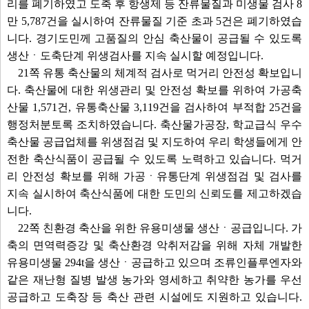
리를 폐기하였고 도축 후 항생제 등 잔류물질과 미생물 검사 8
만 5,787건을 실시하여 잔류물질 기준 초과 5건은 폐기하였습
니다. 경기도민께 고품질의 안심 축산물이 공급될 수 있도록
생산ㆍ도축단계 위생검사를 지속 실시할 예정입니다.
21쪽 유통 축산물의 체계적 검사로 먹거리 안전성 확보입니
다. 축산물에 대한 위생관리 및 안전성 확보를 위하여 가공축
산물 1,571건, 유통축산물 3,119건을 검사하여 부적합 25건을
행정처분토록 조치하였습니다. 축산물가공장, 학교급식 우수
축산물 공급업체를 위생점검 및 지도하여 우리 학생들에게 안
전한 축산식품이 공급될 수 있도록 노력하고 있습니다. 먹거
리 안전성 확보를 위해 가공ㆍ유통단계 위생점검 및 검사를
지속 실시하여 축산식품에 대한 도민의 신뢰도를 제고하겠습
니다.
22쪽 친환경 축산을 위한 유용미생물 생산ㆍ공급입니다. 가
축의 면역력증강 및 축산환경 악취저감을 위해 자체 개발한
유용미생물 294t을 생산ㆍ공급하고 있으며 조류인플루엔자와
같은 재난형 질병 발생 농가와 영세하고 취약한 농가를 우선
공급하고 도축장 등 축산 관련 시설에도 지원하고 있습니다.