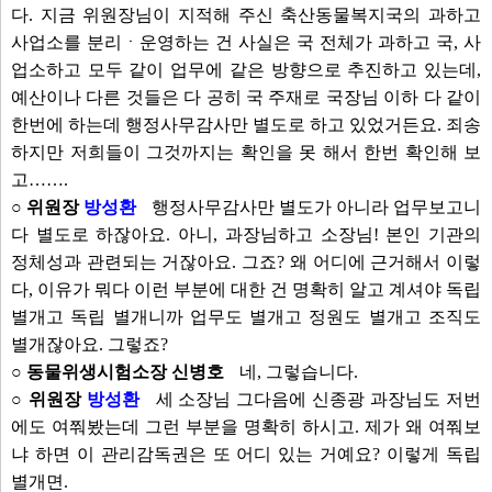
다. 지금 위원장님이 지적해 주신 축산동물복지국의 과하고
사업소를 분리ㆍ운영하는 건 사실은 국 전체가 과하고 국, 사
업소하고 모두 같이 업무에 같은 방향으로 추진하고 있는데,
예산이나 다른 것들은 다 공히 국 주재로 국장님 이하 다 같이
한번에 하는데 행정사무감사만 별도로 하고 있었거든요. 죄송
하지만 저희들이 그것까지는 확인을 못 해서 한번 확인해 보
고…….
○ 위원장
방성환
행정사무감사만 별도가 아니라 업무보고니
다 별도로 하잖아요. 아니, 과장님하고 소장님! 본인 기관의
정체성과 관련되는 거잖아요. 그죠? 왜 어디에 근거해서 이렇
다, 이유가 뭐다 이런 부분에 대한 건 명확히 알고 계셔야 독립
별개고 독립 별개니까 업무도 별개고 정원도 별개고 조직도
별개잖아요. 그렇죠?
○ 동물위생시험소장 신병호
네, 그렇습니다.
○ 위원장
방성환
세 소장님 그다음에 신종광 과장님도 저번
에도 여쭤봤는데 그런 부분을 명확히 하시고. 제가 왜 여쭤보
냐 하면 이 관리감독권은 또 어디 있는 거예요? 이렇게 독립
별개면.