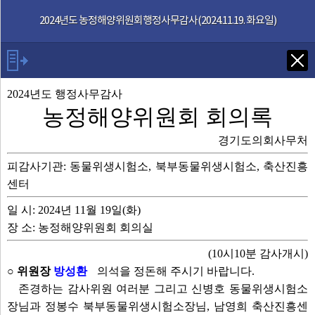
본문으로 바로가기
기능메뉴 메뉴 바로가기
2024년도 농정해양위원회행정사무감사(2024.11.19. 화요일)
Tab키로 다음 검색
2024년도 행정사무감사
농정해양위원회 회의록
발언자
경기도의회사무처
피감사기관: 동물위생시험소, 북부동물위생시험소, 축산진흥
안건
센터
부록
일 시: 2024년 11월 19일(화)
장 소: 농정해양위원회 회의실
2024년도 행감
(10시10분 감사개시)
○ 위원장
방성환
의석을 정돈해 주시기 바랍니다.
영상회의록
존경하는 감사위원 여러분 그리고 신병호 동물위생시험소
장님과 정봉수 북부동물위생시험소장님, 남영희 축산진흥센