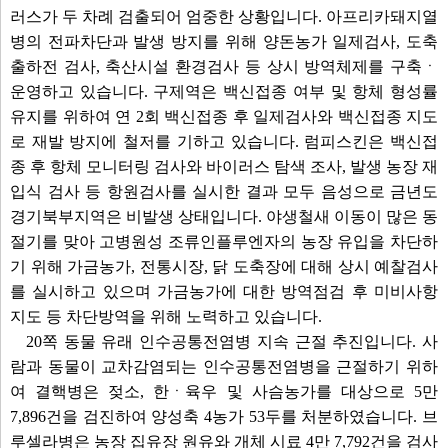
러스가 두 차례 검출되어 엄중한 상황입니다. 아프리카돼지열
병의 전파차단과 발생 방지를 위해 양돈농가 일제검사, 도축
출하전 검사, 축산시설 환경검사 등 상시 방역체제를 구축ㆍ
운영하고 있습니다. 구제역은 백신접종 여부 및 항체 형성률
유지를 위하여 연 2회 백신접종 후 일제검사와 백신접종 지도
로 재발 방지에 철저를 기하고 있습니다. 럼피스킨은 백신접
종 후 항체 모니터링 검사와 바이러스 탐색 조사, 발생 농장 재
입식 검사 등 항원검사를 실시한 결과 모두 음성으로 금년도
경기북부지역은 비발생 상태입니다. 야생철새 이동이 많은 동
절기를 맞아 고병원성 조류인플루엔자의 농장 유입을 차단하
기 위해 가금농가, 전통시장, 닭 도축장에 대해 상시 예찰검사
를 실시하고 있으며 가금농가에 대한 방역점검 후 미비사항
지도 등 차단방역을 위해 노력하고 있습니다.
20쪽 동물 유래 인수공통전염병 지속 근절 추진입니다. 사
람과 동물이 교차감염되는 인수공통전염병을 근절하기 위하
여 결핵병은 젖소, 한ㆍ육우 및 사슴농가를 대상으로 5만
7,896건을 검진하여 양성축 4농가 53두를 처분하였습니다. 브
루셀라병은 농장 집유장 원유와 개체 시료 4만 7,792건을 검사