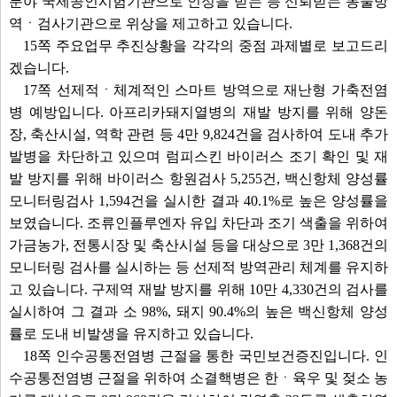
분야 국제공인시험기관으로 인정을 받는 등 신뢰받는 동물방
역ㆍ검사기관으로 위상을 제고하고 있습니다.
15쪽 주요업무 추진상황을 각각의 중점 과제별로 보고드리
겠습니다.
17쪽 선제적ㆍ체계적인 스마트 방역으로 재난형 가축전염
병 예방입니다. 아프리카돼지열병의 재발 방지를 위해 양돈
장, 축산시설, 역학 관련 등 4만 9,824건을 검사하여 도내 추가
발병을 차단하고 있으며 럼피스킨 바이러스 조기 확인 및 재
발 방지를 위해 바이러스 항원검사 5,255건, 백신항체 양성률
모니터링검사 1,594건을 실시한 결과 40.1%로 높은 양성률을
보였습니다. 조류인플루엔자 유입 차단과 조기 색출을 위하여
가금농가, 전통시장 및 축산시설 등을 대상으로 3만 1,368건의
모니터링 검사를 실시하는 등 선제적 방역관리 체계를 유지하
고 있습니다. 구제역 재발 방지를 위해 10만 4,330건의 검사를
실시하여 그 결과 소 98%, 돼지 90.4%의 높은 백신항체 양성
률로 도내 비발생을 유지하고 있습니다.
18쪽 인수공통전염병 근절을 통한 국민보건증진입니다. 인
수공통전염병 근절을 위하여 소결핵병은 한ㆍ육우 및 젖소 농