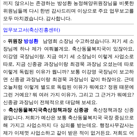
끼지 않으시는 존경하는 방성환 농정해양위원장님을 비롯한
위원님들께 다시 한번 감사드리며 이상으로 주요 업무보고를
모두 마치겠습니다. 감사합니다.
업무보고서(축산진흥센터)
○ 위원장
방성환
남영희 소장님 수고하셨습니다. 저기 세 소
장님께 하나 제가 여쭤볼게요. 축산동물복지국이 있잖아요,
이강영 국장님이랑. 지금 여기 세 소장님이 이렇게 사업소로
따로, 지금 신종광 과장님이랑 최경묵 과장님 오셨는데 따로
이렇게 독립된 이유가 뭡니까? 보통 이강영 국장님이 보고하
면 신종광 과장님이랑 최경묵 과장님이 같이 하잖아요. 근데
오늘처럼 이렇게 별도로 독립된 이유가 뭐예요? 정원 때문에
그런 거예요? 뭐 여러 가지 이유가, 그리고 그 근거가 뭐예요?
신종광 과장님이 전체적으로 대답해 보세요.
○ 축산동물복지국축산정책과장 신종광
축산정책과장 신종
광입니다. 저희가 예산은 보통 축산동물복지국 국장 중심으로
해 가지고 사업소까지 다 심의를 받는데요. 행정사무감사는
제가 이제껏 사업소하고 같이 받은 적이 없거든요. 저희도 어